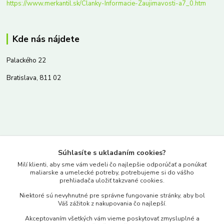
https://www.merkantil.sk/Clanky-Informacie-Zaujimavosti-a7_0.htm
Kde nás nájdete
Palackého 22
Bratislava, 811 02
Kontakty
Súhlasíte s ukladaním cookies?
www.merkantil.sk
Milí klienti, aby sme vám vedeli čo najlepšie odporúčať a ponúkať
maliarske a umelecké potreby, potrebujeme si do vášho
prehliadača uložiť takzvané cookies.
0903 233 443
Niektoré sú nevyhnutné pre správne fungovanie stránky, aby bol
Pondelok-Piatok: 9.00-17.00hod.
Váš zážitok z nakupovania čo najlepší.
objednavky@merkantil-obchod.sk
Akceptovaním všetkých vám vieme poskytovať zmysluplné a