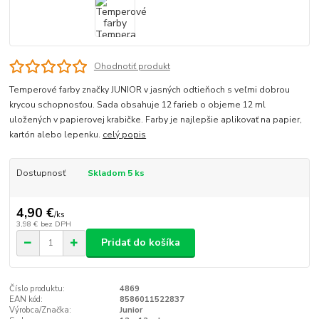
Ohodnotiť produkt
Temperové farby značky JUNIOR v jasných odtieňoch s veľmi dobrou
krycou schopnosťou. Sada obsahuje 12 farieb o objeme 12 ml
uložených v papierovej krabičke. Farby je najlepšie aplikovať na papier,
kartón alebo lepenku.
celý popis
Dostupnosť
Skladom 5 ks
4,90 €
/
ks
3,98 €
bez DPH
Pridať do košíka
Číslo produktu:
4869
EAN kód:
8586011522837
Výrobca/Značka:
Junior