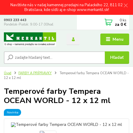
Navštívte nás v našej kamennej predajni na Palackého 22, 811 02
Bratislava, kde sídli aj e-shop www.merkantil.sk!
0
ks
0903 233 443
za
0 €
Pondelok-Piatok: 9.00-17.00hod.
Menu
Hľadať
Úvod
FARBY A PRÍPRAVKY
Temperové farby Tempera OCEAN WORLD -
12 x 12 ml
Temperové farby Tempera
OCEAN WORLD - 12 x 12 ml
Novinka