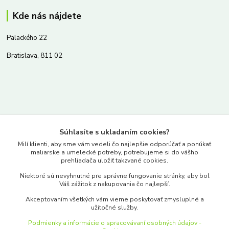
Kde nás nájdete
Palackého 22
Bratislava, 811 02
Kontakty
Súhlasíte s ukladaním cookies?
www.merkantil.sk
Milí klienti, aby sme vám vedeli čo najlepšie odporúčať a ponúkať
maliarske a umelecké potreby, potrebujeme si do vášho
prehliadača uložiť takzvané cookies.
0903 233 443
Niektoré sú nevyhnutné pre správne fungovanie stránky, aby bol
Pondelok-Piatok: 9.00-17.00hod.
Váš zážitok z nakupovania čo najlepší.
objednavky@merkantil-obchod.sk
Akceptovaním všetkých vám vieme poskytovať zmysluplné a
užitočné služby.
Podmienky a informácie o spracovávaní osobných údajov -