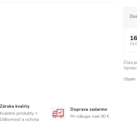
Dos
16
13,
Číslo p
Výrobc
Objem:
Záruka kvality
Doprava zadarmo
Kvalitné produkty +
Pri nákupe nad 90 €
Odbornosť a ochota