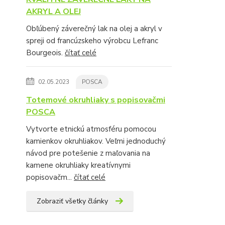
AKRYL A OLEJ
Obľúbený záverečný lak na olej a akryl v
spreji od francúzskeho výrobcu Lefranc
Bourgeois.
čítať celé
02.05.2023
POSCA
Totemové okruhliaky s popisovačmi
POSCA
Vytvorte etnickú atmosféru pomocou
kamienkov okruhliakov. Veľmi jednoduchý
návod pre potešenie z maľovania na
kamene okruhliaky kreatívnymi
popisovačm...
čítať celé
Zobraziť všetky články