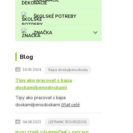
DEKORÁCIE
ŠKOLSKÉ POTREBY
ZNAČKA
Blog
16.05.2024
Kapa dosky/penodosky
Tipy ako pracovať s kapa
doskami/penodoskami
Tipy ako pracovať s kapa
doskami/penodoskami
čítať celé
04.08.2023
LEFRANC BOURGEOIS
KVALITNÉ ZÁVEREČNÉ LAKY NA