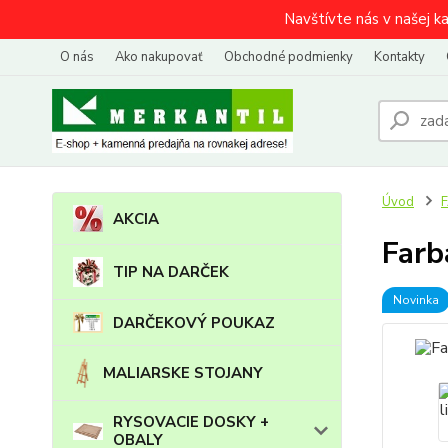
Navštívte nás v našej k
O nás
Ako nakupovať
Obchodné podmienky
Kontakty
Úvod
AKCIA
Farb
TIP NA DARČEK
Novinka
DARČEKOVÝ POUKAZ
MALIARSKE STOJANY
RYSOVACIE DOSKY +
OBALY