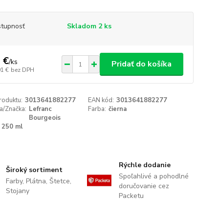
tupnosť
Skladom 2 ks
 €
/
ks
Pridať do košíka
01 €
bez DPH
roduktu:
3013641882277
EAN kód:
3013641882277
a/Značka:
Lefranc
Farba:
čierna
Bourgeois
250 ml
Rýchle dodanie
Široký sortiment
Spoľahlivé a pohodlné
Farby, Plátna, Štetce,
doručovanie cez
Stojany
Packetu