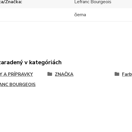
ca/Značka
Lefranc Bourgeois
čierna
zaradený v kategóriách
Y A PRÍPRAVKY
ZNAČKA
Farb
ANC BOURGEOIS