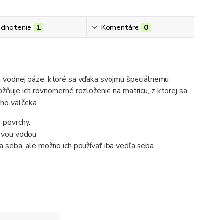
dnotenie
1
Komentáre
0
 na vodnej báze, ktoré sa vďaka svojmu špeciálnemu
žňuje ich rovnomerné rozloženie na matricu, z ktorej sa
ého valčeka.
é povrchy.
ovou vodou
 seba, ale možno ich používať iba vedľa seba.