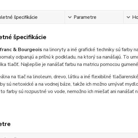
etné špecifikácie
Parametre
Ho
tné špecifikácie
efranc & Bourgeois
na linoryty a iné grafické techniky sú farby
pomaly odparujú a priľnú k podkladu, na ktorý sa nanášajú. To umo
ika tlačiť. Najlepšie je nanášať farbu na matricu pomocou gumen
álna na tlač na linoleum, drevo, látku a iné flexibilné tlačiarensk
by sú netoxické a na vodnej báze, takže ich možno umývať mydl
to farby sú rozpustné vo vode, nemožno ich miešať ani nanášať na
etre