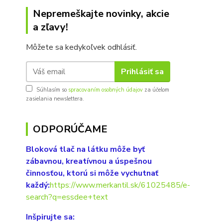
Nepremeškajte novinky, akcie
a zľavy!
Môžete sa kedykoľvek odhlásiť.
Prihlásiť sa
Súhlasím so
spracovaním osobných údajov
za účelom
zasielania newslettera.
ODPORÚČAME
Bloková tlač na látku môže byť
zábavnou, kreatívnou a úspešnou
činnosťou, ktorú si môže vychutnať
každý:
https://www.merkantil.sk/61025485/e-
search?q=essdee+text
Inšpirujte sa: