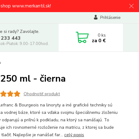
e-shop www.merkantil.sk!
Prihlásenie
e si rady? Zavolajte.
0
ks
 233 443
za
0 €
ok-Piatok: 9.00-17.00hod.
a
 250 ml - čierna
Ohodnotiť produkt
Lefranc & Bourgeois na linoryty a iné grafické techniky sú
na vodnej báze, ktoré sa vďaka svojmu špeciálnemu zloženiu
 odparujú a priľnú k podkladu, na ktorý sa nanášajú. To
je ich rovnomerné rozloženie na matricu, z ktorej sa bude
 tlačiť. Najlepšie je nanášať far...
celý popis