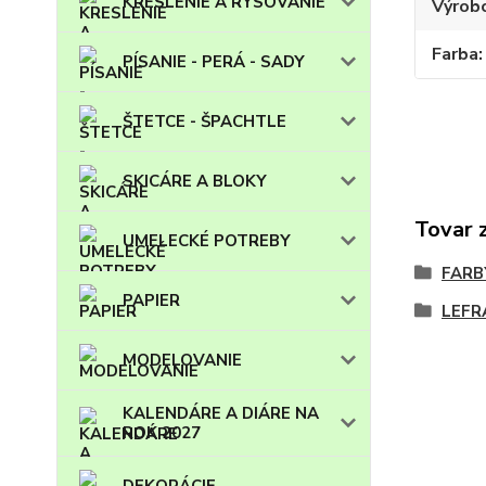
KRESLENIE A RYSOVANIE
Výrob
Farba
PÍSANIE - PERÁ - SADY
ŠTETCE - ŠPACHTLE
SKICÁRE A BLOKY
Tovar 
UMELECKÉ POTREBY
FARB
PAPIER
LEFR
MODELOVANIE
KALENDÁRE A DIÁRE NA
ROK 2027