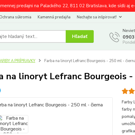
amennej predajni na Palackého 22, 811 02 Bratislava, kde sídli aj 
Ochrana súkromia
Kamenná predajňa
Nechajte sa inšpirovať!
Neviet
Hľadať
0903
Pondel
FARBY A PRÍPRAVKY
Farba na linoryt Lefranc Bourgeois - 250 ml - čiern
a na linoryt Lefranc Bourgeois -
Farby 
farby 
pomaly
umožňu
grafika