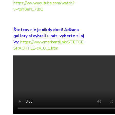
https://www.youtube.com/watch?
v=tpY8uN_7lbQ
Štetcov nie je nikdy dosť! Adžana
gallery si vybrali u nás, vyberte si aj
Vy:
https://www.merkantil.sk/STETCE-
SPACHTLE-c4_0_1.htm