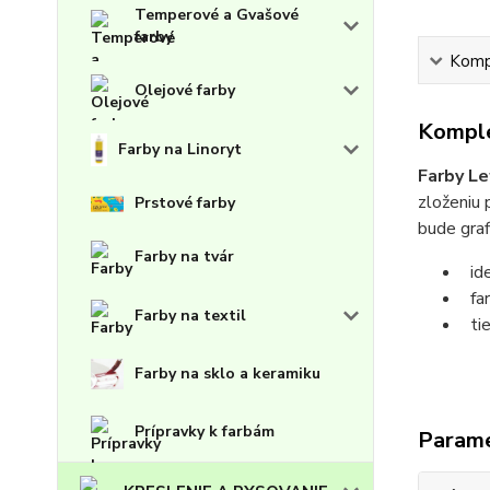
Temperové a Gvašové
farby
Kompl
Olejové farby
Komple
Farby na Linoryt
Farby L
zloženiu 
Prstové farby
bude graf
Farby na tvár
ide
far
Farby na textil
tie
Farby na sklo a keramiku
Prípravky k farbám
Param