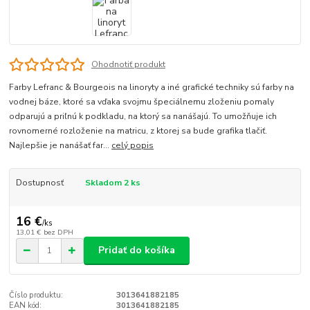
Ohodnotiť produkt
Farby Lefranc & Bourgeois na linoryty a iné grafické techniky sú farby na
vodnej báze, ktoré sa vďaka svojmu špeciálnemu zloženiu pomaly
odparujú a priľnú k podkladu, na ktorý sa nanášajú. To umožňuje ich
rovnomerné rozloženie na matricu, z ktorej sa bude grafika tlačiť.
Najlepšie je nanášať far...
celý popis
Dostupnosť
Skladom 2 ks
16 €
/
ks
13,01 €
bez DPH
Pridať do košíka
Číslo produktu:
3013641882185
EAN kód:
3013641882185