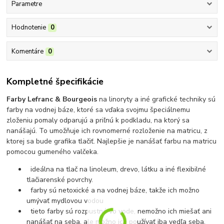
Parametre
Hodnotenie
0
Komentáre
0
Kompletné špecifikácie
Farby Lefranc & Bourgeois
na linoryty a iné grafické techniky sú
farby na vodnej báze, ktoré sa vďaka svojmu špeciálnemu
zloženiu pomaly odparujú a priľnú k podkladu, na ktorý sa
nanášajú. To umožňuje ich rovnomerné rozloženie na matricu, z
ktorej sa bude grafika tlačiť. Najlepšie je nanášať farbu na matricu
pomocou gumeného valčeka.
ideálna na tlač na linoleum, drevo, látku a iné flexibilné
tlačiarenské povrchy.
farby sú netoxické a na vodnej báze, takže ich možno
umývať mydlovou vodou
tieto farby sú rozpustné vo vode, nemožno ich miešať ani
nanášať na seba, ale možno ich používať iba vedľa seba.