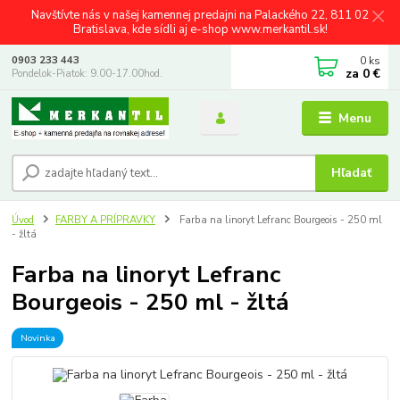
Navštívte nás v našej kamennej predajni na Palackého 22, 811 02
Bratislava, kde sídli aj e-shop www.merkantil.sk!
0
ks
0903 233 443
za
0 €
Pondelok-Piatok: 9.00-17.00hod.
Menu
Hľadať
Úvod
FARBY A PRÍPRAVKY
Farba na linoryt Lefranc Bourgeois - 250 ml
- žltá
Farba na linoryt Lefranc
Bourgeois - 250 ml - žltá
Novinka