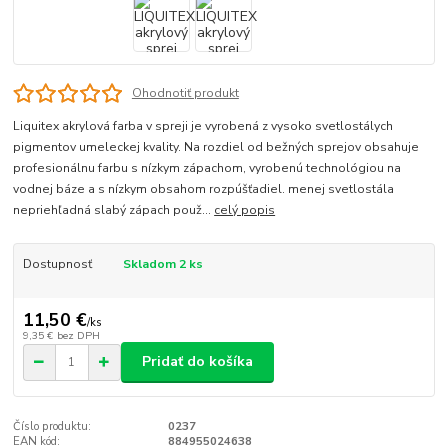
Ohodnotiť produkt
Liquitex akrylová farba v spreji je vyrobená z vysoko svetlostálych
pigmentov umeleckej kvality. Na rozdiel od bežných sprejov obsahuje
profesionálnu farbu s nízkym zápachom, vyrobenú technológiou na
vodnej báze a s nízkym obsahom rozpúšťadiel. menej svetlostála
nepriehľadná slabý zápach použ...
celý popis
Dostupnosť
Skladom 2 ks
11,50 €
/
ks
9,35 €
bez DPH
Pridať do košíka
Číslo produktu:
0237
EAN kód:
884955024638