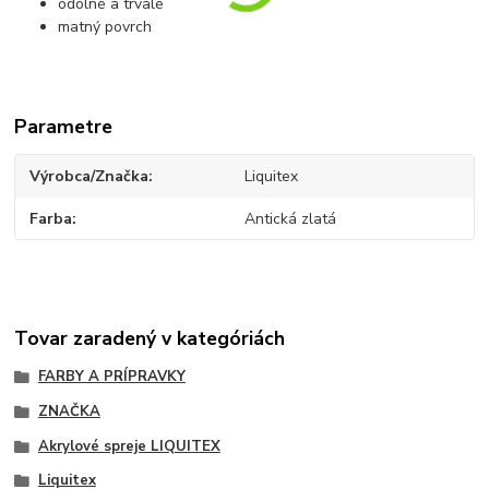
odolné a trvalé
matný povrch
Parametre
Výrobca/Značka
Liquitex
Farba
Antická zlatá
Tovar zaradený v kategóriách
FARBY A PRÍPRAVKY
ZNAČKA
Akrylové spreje LIQUITEX
Liquitex