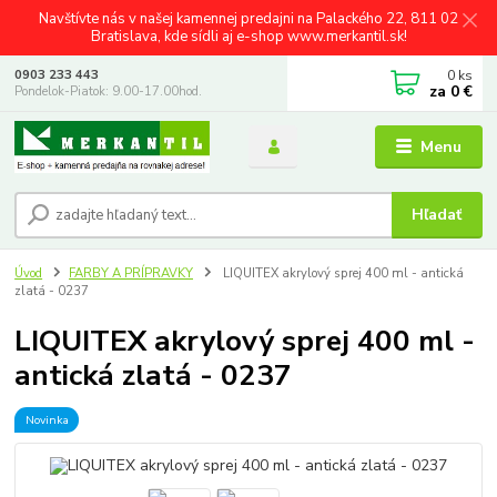
Navštívte nás v našej kamennej predajni na Palackého 22, 811 02
Bratislava, kde sídli aj e-shop www.merkantil.sk!
0
ks
0903 233 443
za
0 €
Pondelok-Piatok: 9.00-17.00hod.
Menu
Hľadať
Úvod
FARBY A PRÍPRAVKY
LIQUITEX akrylový sprej 400 ml - antická
zlatá - 0237
LIQUITEX akrylový sprej 400 ml -
antická zlatá - 0237
Novinka