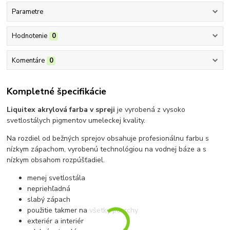
Parametre
Hodnotenie
0
Komentáre
0
Kompletné špecifikácie
Liquitex akrylová farba v spreji
je vyrobená z vysoko
svetlostálych pigmentov umeleckej kvality.
Na rozdiel od bežných sprejov obsahuje profesionálnu farbu s
nízkym zápachom, vyrobenú technológiou na vodnej báze a s
nízkym obsahom rozpúšťadiel.
menej svetlostála
nepriehľadná
slabý zápach
použitie takmer na všetky povrchy
exteriér a interiér