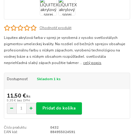
Ohodnotiť produkt
Liquitex akrylová farba v spreji je vyrobená z vysoko svetlostálych
pigmentov umeleckej kvality. Na rozdiel od bežných sprejov obsahuje
profesionálnu farbu s nízkym zápachom, vyrobenú technológiou na
vodnej báze a s nízkym obsahom rozpúšťadiel. svetlostála
nepriehľadná slabý zápach použitie takmer ...
celý popis
Dostupnosť
Skladom 1 ks
11,50 €
/
ks
9,35 €
bez DPH
Pridať do košíka
Číslo produktu:
0432
EAN kód:
884955024591