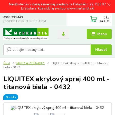
Navštívte nás v našej kamennej predajni na Palackého 22, 811 02
Bratislava, kde sídli aj e-shop www.merkantil.sk!
0
ks
0903 233 443
za
0 €
Pondelok-Piatok: 9.00-17.00hod.
Menu
Hľadať
Úvod
FARBY A PRÍPRAVKY
LIQUITEX akrylový sprej 400 ml - titanová
biela - 0432
LIQUITEX akrylový sprej 400 ml -
titanová biela - 0432
Novinka