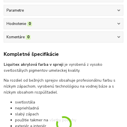
Parametre
Hodnotenie
0
Komentáre
0
Kompletné špecifikácie
Liquitex akrylová farba v spreji
je vyrobená z vysoko
svetlostálych pigmentov umeleckej kvality.
Na rozdiel od bežných sprejov obsahuje profesionálnu farbu s
nízkym zápachom, vyrobenú technológiou na vodnej báze a s
nízkym obsahom rozpúšťadiel.
svetlostála
nepriehľadná
slabý zápach
použitie takmer na všetky povrchy
exteriér a interiér