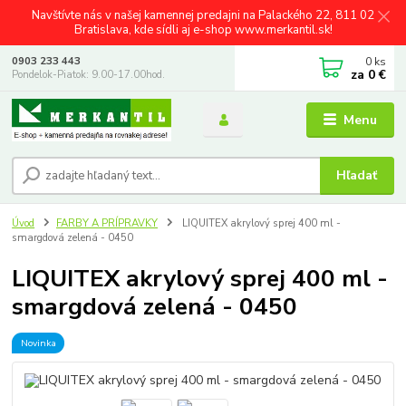
Navštívte nás v našej kamennej predajni na Palackého 22, 811 02
Bratislava, kde sídli aj e-shop www.merkantil.sk!
0
ks
0903 233 443
za
0 €
Pondelok-Piatok: 9.00-17.00hod.
Menu
Hľadať
Úvod
FARBY A PRÍPRAVKY
LIQUITEX akrylový sprej 400 ml -
smargdová zelená - 0450
LIQUITEX akrylový sprej 400 ml -
smargdová zelená - 0450
Novinka