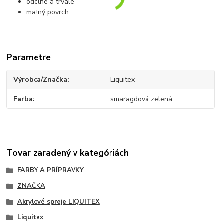
odolné a trvalé
matný povrch
Parametre
Výrobca/Značka
Liquitex
Farba
smaragdová zelená
Tovar zaradený v kategóriách
FARBY A PRÍPRAVKY
ZNAČKA
Akrylové spreje LIQUITEX
Liquitex