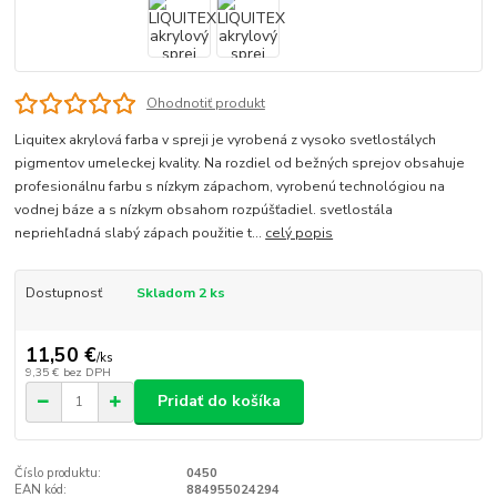
Ohodnotiť produkt
Liquitex akrylová farba v spreji je vyrobená z vysoko svetlostálych
pigmentov umeleckej kvality. Na rozdiel od bežných sprejov obsahuje
profesionálnu farbu s nízkym zápachom, vyrobenú technológiou na
vodnej báze a s nízkym obsahom rozpúšťadiel. svetlostála
nepriehľadná slabý zápach použitie t...
celý popis
Dostupnosť
Skladom 2 ks
11,50 €
/
ks
9,35 €
bez DPH
Pridať do košíka
Číslo produktu:
0450
EAN kód:
884955024294