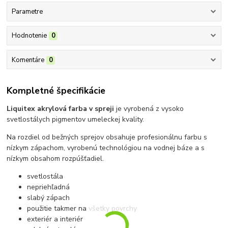
Parametre
Hodnotenie
0
Komentáre
0
Kompletné špecifikácie
Liquitex akrylová farba v spreji
je vyrobená z vysoko
svetlostálych pigmentov umeleckej kvality.
Na rozdiel od bežných sprejov obsahuje profesionálnu farbu s
nízkym zápachom, vyrobenú technológiou na vodnej báze a s
nízkym obsahom rozpúšťadiel.
svetlostála
nepriehľadná
slabý zápach
použitie takmer na všetky povrchy
exteriér a interiér