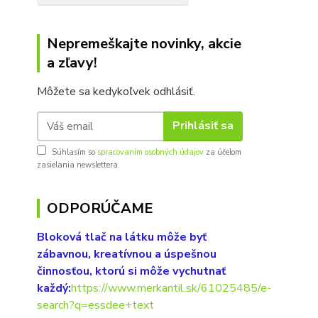
Nepremeškajte novinky, akcie
a zľavy!
Môžete sa kedykoľvek odhlásiť.
Prihlásiť sa
Súhlasím so
spracovaním osobných údajov
za účelom
zasielania newslettera.
ODPORÚČAME
Bloková tlač na látku môže byť
zábavnou, kreatívnou a úspešnou
činnosťou, ktorú si môže vychutnať
každý:
https://www.merkantil.sk/61025485/e-
search?q=essdee+text