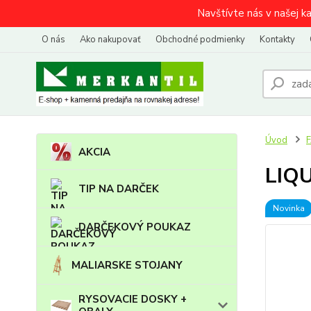
Navštívte nás v našej k
O nás
Ako nakupovať
Obchodné podmienky
Kontakty
Úvod
AKCIA
LIQU
TIP NA DARČEK
Novinka
DARČEKOVÝ POUKAZ
MALIARSKE STOJANY
RYSOVACIE DOSKY +