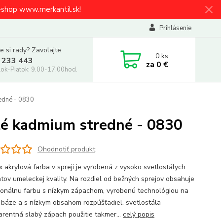
e-shop www.merkantil.sk!
Prihlásenie
e si rady? Zavolajte.
0
ks
 233 443
za
0 €
ok-Piatok: 9.00-17.00hod.
redné - 0830
lté kadmium stredné - 0830
Ohodnotiť produkt
x akrylová farba v spreji je vyrobená z vysoko svetlostálych
tov umeleckej kvality. Na rozdiel od bežných sprejov obsahuje
ionálnu farbu s nízkym zápachom, vyrobenú technológiou na
 báze a s nízkym obsahom rozpúšťadiel. svetlostála
arentná slabý zápach použitie takmer...
celý popis