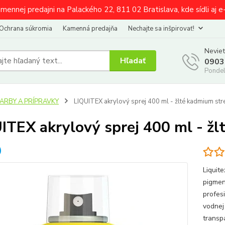
amennej predajni na Palackého 22, 811 02 Bratislava, kde sídli aj 
Ochrana súkromia
Kamenná predajňa
Nechajte sa inšpirovať!
Neviet
Hľadať
0903
Pondel
FARBY A PRÍPRAVKY
LIQUITEX akrylový sprej 400 ml - žlté kadmium st
ITEX akrylový sprej 400 ml - ž
Liquite
pigmen
profes
vodnej
transp