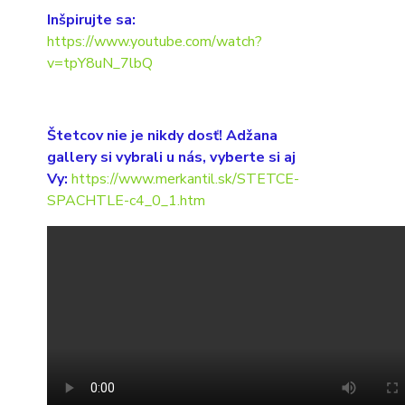
Inšpirujte sa:
https://www.youtube.com/watch?
v=tpY8uN_7lbQ
Štetcov nie je nikdy dosť! Adžana
gallery si vybrali u nás, vyberte si aj
Vy:
https://www.merkantil.sk/STETCE-
SPACHTLE-c4_0_1.htm