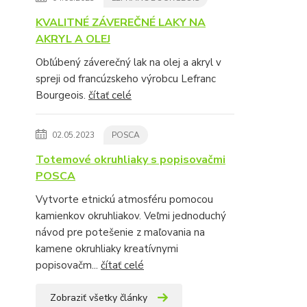
KVALITNÉ ZÁVEREČNÉ LAKY NA
AKRYL A OLEJ
Obľúbený záverečný lak na olej a akryl v
spreji od francúzskeho výrobcu Lefranc
Bourgeois.
čítať celé
02.05.2023
POSCA
Totemové okruhliaky s popisovačmi
POSCA
Vytvorte etnickú atmosféru pomocou
kamienkov okruhliakov. Veľmi jednoduchý
návod pre potešenie z maľovania na
kamene okruhliaky kreatívnymi
popisovačm...
čítať celé
Zobraziť všetky články