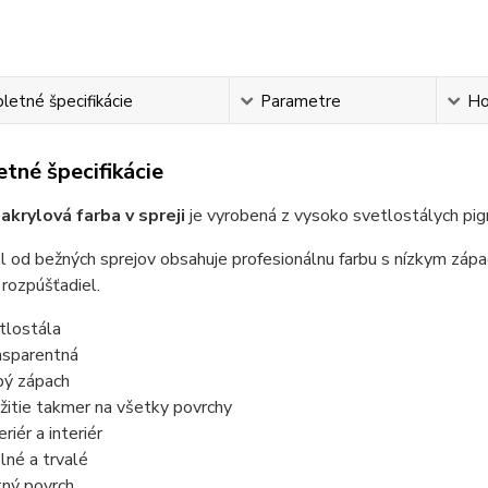
etné špecifikácie
Parametre
Ho
tné špecifikácie
 akrylová farba v spreji
je vyrobená z vysoko svetlostálych pig
l od bežných sprejov obsahuje profesionálnu farbu s nízkym záp
rozpúšťadiel.
tlostála
nsparentná
bý zápach
žitie takmer na všetky povrchy
riér a interiér
lné a trvalé
ný povrch