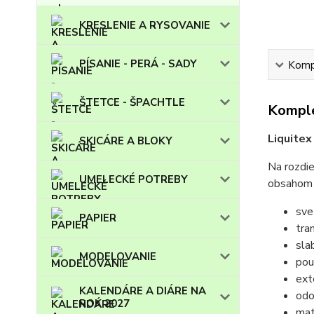
KRESLENIE A RYSOVANIE
PÍSANIE - PERÁ - SADY
Kompl
ŠTETCE - ŠPACHTLE
Komple
Liquitex
SKICÁRE A BLOKY
Na rozdie
UMELECKÉ POTREBY
obsahom 
sve
PAPIER
tra
sla
MODELOVANIE
pou
exte
KALENDÁRE A DIÁRE NA
odo
ROK 2027
mat