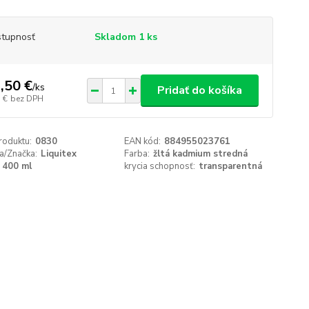
tupnosť
Skladom 1 ks
,50 €
/
ks
Pridať do košíka
 €
bez DPH
roduktu:
0830
EAN kód:
884955023761
a/Značka:
Liquitex
Farba:
žltá kadmium stredná
400 ml
krycia schopnosť:
transparentná