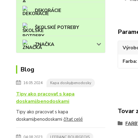
DEKORÁCIE
ŠKOLSKÉ POTREBY
Param
ZNAČKA
Výrob
Farba
Blog
16.05.2024
Kapa dosky/penodosky
Tipy ako pracovať s kapa
doskami/penodoskami
Tovar 
Tipy ako pracovať s kapa
doskami/penodoskami
čítať celé
FARB
04.08.2023
LEFRANC BOURGEOIS