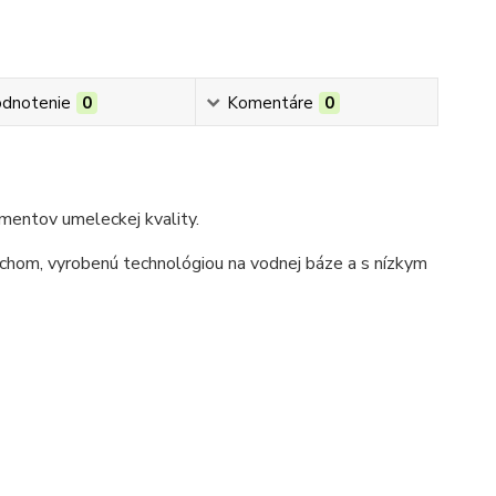
dnotenie
0
Komentáre
0
mentov umeleckej kvality.
achom, vyrobenú technológiou na vodnej báze a s nízkym