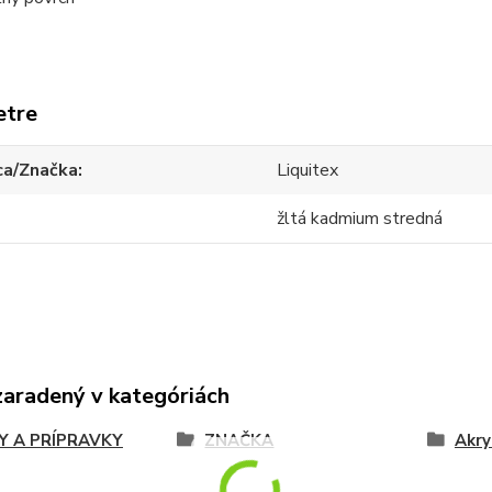
etre
ca/Značka
Liquitex
žltá kadmium stredná
zaradený v kategóriách
Y A PRÍPRAVKY
ZNAČKA
Akry