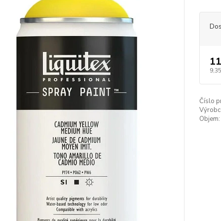
Dos
11
9,35
Číslo p
Výrobc
Objem: