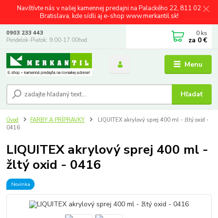
Navštívte nás v našej kamennej predajni na Palackého 22, 811 02
Bratislava, kde sídli aj e-shop www.merkantil.sk!
0
ks
0903 233 443
za
0 €
Pondelok-Piatok: 9.00-17.00hod.
Menu
Hľadať
Úvod
FARBY A PRÍPRAVKY
LIQUITEX akrylový sprej 400 ml - žltý oxid -
0416
LIQUITEX akrylový sprej 400 ml -
žltý oxid - 0416
Novinka