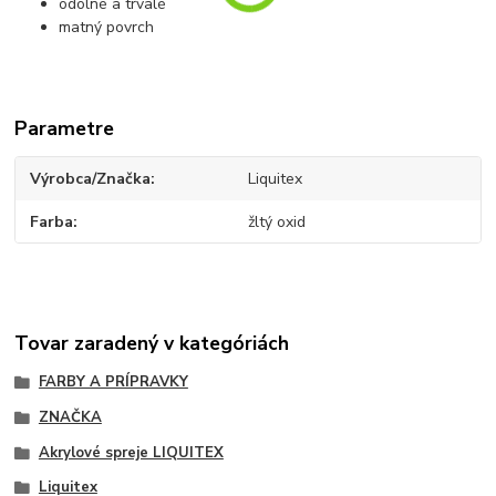
odolné a trvalé
matný povrch
Parametre
Výrobca/Značka
Liquitex
Farba
žltý oxid
Tovar zaradený v kategóriách
FARBY A PRÍPRAVKY
ZNAČKA
Akrylové spreje LIQUITEX
Liquitex