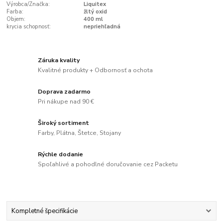
Výrobca/Značka:
Liquitex
Farba:
žltý oxid
Objem:
400 ml
krycia schopnosť:
nepriehľadná
Záruka kvality
Kvalitné produkty + Odbornosť a ochota
Doprava zadarmo
Pri nákupe nad 90 €
Široký sortiment
Farby, Plátna, Štetce, Stojany
Rýchle dodanie
Spoľahlivé a pohodlné doručovanie cez Packetu
Kompletné špecifikácie