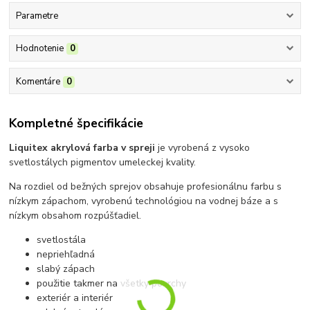
Parametre
Hodnotenie
0
Komentáre
0
Kompletné špecifikácie
Liquitex akrylová farba v spreji
je vyrobená z vysoko
svetlostálych pigmentov umeleckej kvality.
Na rozdiel od bežných sprejov obsahuje profesionálnu farbu s
nízkym zápachom, vyrobenú technológiou na vodnej báze a s
nízkym obsahom rozpúšťadiel.
svetlostála
nepriehľadná
slabý zápach
použitie takmer na všetky povrchy
exteriér a interiér