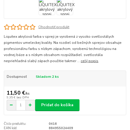
Ohodnotiť produkt
Liquitex akrylová farba v spreji je vyrobená z vysoko svetlostálych
pigmentov umeleckej kvality. Na rozdiel od bežných sprejov obsahuje
profesionálnu farbu s nízkym zápachom, vyrobenú technológiou na
vodnej báze a s nízkym obsahom rozpúšťadiel. svetlostála
nepriehľadná slabý zápach použitie takmer ...
celý popis
Dostupnosť
Skladom 2 ks
11,50 €
/
ks
9,35 €
bez DPH
Pridať do košíka
Číslo produktu:
0416
EAN kód:
884955024409