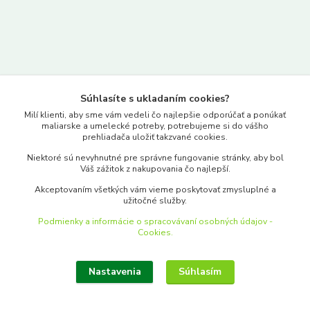
Kontakty
Súhlasíte s ukladaním cookies?
www.merkantil.sk
Milí klienti, aby sme vám vedeli čo najlepšie odporúčať a ponúkať
maliarske a umelecké potreby, potrebujeme si do vášho
prehliadača uložiť takzvané cookies.
0903 233 443
Niektoré sú nevyhnutné pre správne fungovanie stránky, aby bol
Pondelok-Piatok: 9.00-17.00hod.
Váš zážitok z nakupovania čo najlepší.
objednavky@merkantil-obchod.sk
Akceptovaním všetkých vám vieme poskytovať zmysluplné a
užitočné služby.
Podmienky a informácie o spracovávaní osobných údajov -
Cookies.
Nastavenia
Súhlasím
Upraviť zber cookies.