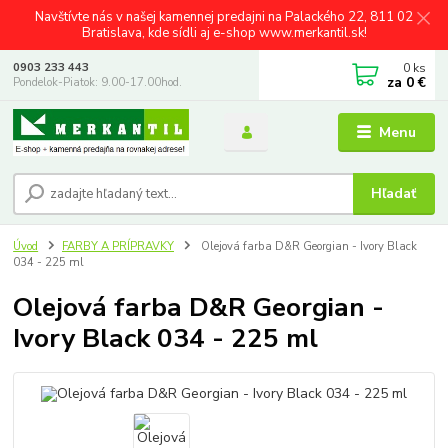
Navštívte nás v našej kamennej predajni na Palackého 22, 811 02
Bratislava, kde sídli aj e-shop www.merkantil.sk!
0
ks
0903 233 443
za
0 €
Pondelok-Piatok: 9.00-17.00hod.
Menu
Hľadať
Úvod
FARBY A PRÍPRAVKY
Olejová farba D&R Georgian - Ivory Black
034 - 225 ml
Olejová farba D&R Georgian -
Ivory Black 034 - 225 ml