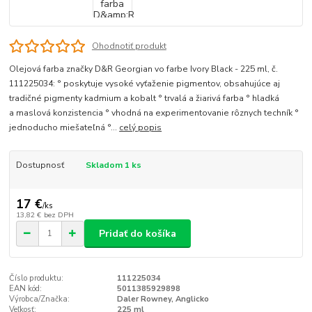
Ohodnotiť produkt
Olejová farba značky D&R Georgian vo farbe Ivory Black - 225 ml, č.
111225034: ° poskytuje vysoké vyťaženie pigmentov, obsahujúce aj
tradičné pigmenty kadmium a kobalt ° trvalá a žiarivá farba ° hladká
a maslová konzistencia ° vhodná na experimentovanie rôznych techník °
jednoducho miešateľná °...
celý popis
Dostupnosť
Skladom 1 ks
17 €
/
ks
13,82 €
bez DPH
Pridať do košíka
Číslo produktu:
111225034
EAN kód:
5011385929898
Výrobca/Značka:
Daler Rowney, Anglicko
Veľkosť:
225 ml