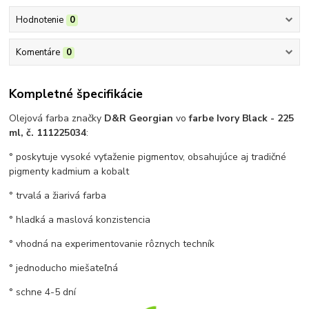
Hodnotenie
0
Komentáre
0
Kompletné špecifikácie
Olejová farba značky
D&R Georgian
vo
farbe Ivory Black - 225
ml, č. 111225034
:
° poskytuje vysoké vyťaženie pigmentov, obsahujúce aj tradičné
pigmenty kadmium a kobalt
° trvalá a žiarivá farba
° hladká a maslová konzistencia
° vhodná na experimentovanie rôznych techník
° jednoducho miešateľná
° schne 4-5 dní