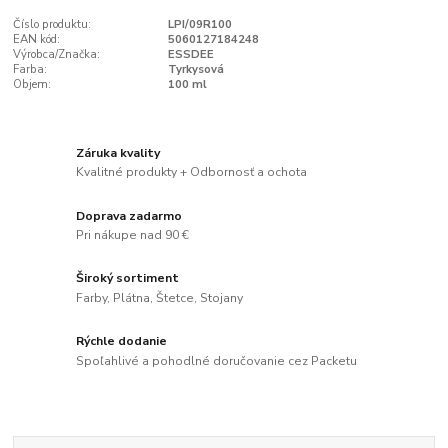
Číslo produktu:
LPI/09R100
EAN kód:
5060127184248
Výrobca/Značka:
ESSDEE
Farba:
Tyrkysová
Objem:
100 ml
Záruka kvality
Kvalitné produkty + Odbornosť a ochota
Doprava zadarmo
Pri nákupe nad 90 €
Široký sortiment
Farby, Plátna, Štetce, Stojany
Rýchle dodanie
Spoľahlivé a pohodlné doručovanie cez Packetu