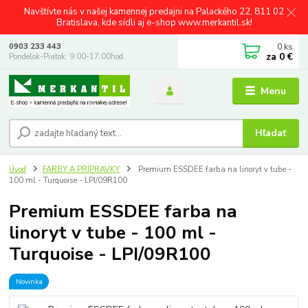
Navštívte nás v našej kamennej predajni na Palackého 22, 811 02
Bratislava, kde sídli aj e-shop www.merkantil.sk!
0
ks
0903 233 443
za
0 €
Pondelok-Piatok: 9.00-17.00hod.
Menu
Hľadať
Úvod
FARBY A PRÍPRAVKY
Premium ESSDEE farba na linoryt v tube -
100 ml - Turquoise - LPI/09R100
Premium ESSDEE farba na
linoryt v tube - 100 ml -
Turquoise - LPI/09R100
Novinka