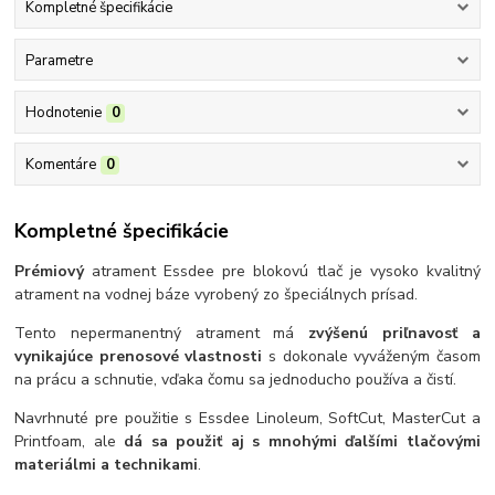
Kompletné špecifikácie
Parametre
Hodnotenie
0
Komentáre
0
Kompletné špecifikácie
Prémiový
atrament Essdee pre blokovú tlač je vysoko kvalitný
atrament na vodnej báze vyrobený zo špeciálnych prísad.
Tento nepermanentný atrament má
zvýšenú priľnavosť a
vynikajúce prenosové vlastnosti
s dokonale vyváženým časom
na prácu a schnutie, vďaka čomu sa jednoducho používa a čistí.
Navrhnuté pre použitie s Essdee Linoleum, SoftCut, MasterCut a
Printfoam, ale
dá sa použiť aj s mnohými ďalšími tlačovými
materiálmi a technikami
.