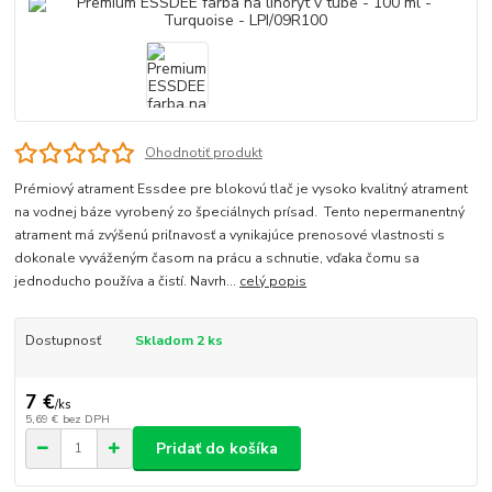
Ohodnotiť produkt
Prémiový atrament Essdee pre blokovú tlač je vysoko kvalitný atrament
na vodnej báze vyrobený zo špeciálnych prísad. Tento nepermanentný
atrament má zvýšenú priľnavosť a vynikajúce prenosové vlastnosti s
dokonale vyváženým časom na prácu a schnutie, vďaka čomu sa
jednoducho používa a čistí. Navrh...
celý popis
Dostupnosť
Skladom 2 ks
7 €
/
ks
5,69 €
bez DPH
Pridať do košíka