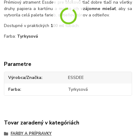
Prémiový atrament Essdee pre blokovú tlač dobre tlačí na všetky
druhy papiera a kartónu a možno ich
vzájomne miešať
, aby sa
vytvorila celá paleta farieb, odtieňov, tónov a odtieňov.
Dostupné v praktických
100 ml
tubách.
Farba:
Tyrkysová
Parametre
Výrobca/Značka
ESSDEE
Farba
Tyrkysová
Tovar zaradený v kategóriách
FARBY A PRÍPRAVKY