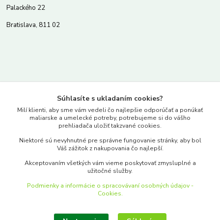
Palackého 22
Bratislava, 811 02
Kontakty
Súhlasíte s ukladaním cookies?
www.merkantil.sk
Milí klienti, aby sme vám vedeli čo najlepšie odporúčať a ponúkať
maliarske a umelecké potreby, potrebujeme si do vášho
prehliadača uložiť takzvané cookies.
0903 233 443
Niektoré sú nevyhnutné pre správne fungovanie stránky, aby bol
Pondelok-Piatok: 9.00-17.00hod.
Váš zážitok z nakupovania čo najlepší.
objednavky@merkantil-obchod.sk
Akceptovaním všetkých vám vieme poskytovať zmysluplné a
užitočné služby.
Podmienky a informácie o spracovávaní osobných údajov -
Cookies.