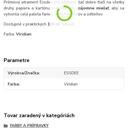
Prémiový atrament Essdee pre blokovú tlač dobre tlačí na všetky
druhy papiera a kartónu a možno ich
vzájomne miešať
, aby sa
vytvorila celá paleta farieb, odtieňov, tónov a odtieňov.
Dostupné v praktických
100 ml
tubách.
Farba:
Viridian
Parametre
Výrobca/Značka
ESSDEE
Farba
Viridian
Tovar zaradený v kategóriách
FARBY A PRÍPRAVKY