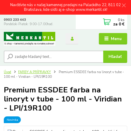
Navštívte nás v našej kamennej predajni na Palackého 22, 811 02
Bratislava, kde sídli aj e-shop www.merkantil.sk!
0
ks
0903 233 443
za
0 €
Pondelok-Piatok: 9.00-17.00hod.
Menu
Hľadať
Úvod
FARBY A PRÍPRAVKY
Premium ESSDEE farba na linoryt v tube -
100 ml - Viridian - LPI/19R100
Premium ESSDEE farba na
linoryt v tube - 100 ml - Viridian
- LPI/19R100
Novinka