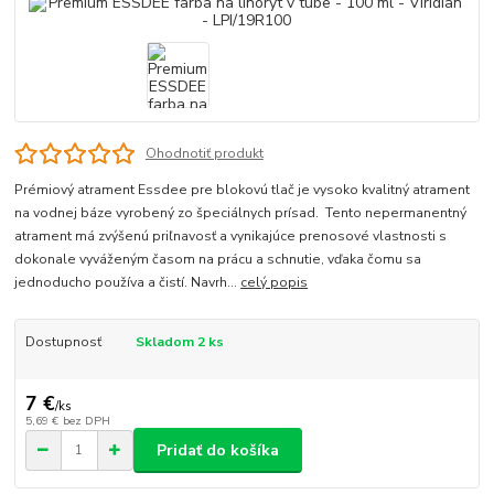
Ohodnotiť produkt
Prémiový atrament Essdee pre blokovú tlač je vysoko kvalitný atrament
na vodnej báze vyrobený zo špeciálnych prísad. Tento nepermanentný
atrament má zvýšenú priľnavosť a vynikajúce prenosové vlastnosti s
dokonale vyváženým časom na prácu a schnutie, vďaka čomu sa
jednoducho používa a čistí. Navrh...
celý popis
Dostupnosť
Skladom 2 ks
7 €
/
ks
5,69 €
bez DPH
Pridať do košíka