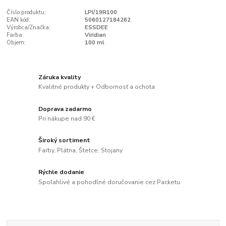
Číslo produktu:
LPI/19R100
EAN kód:
5060127184262
Výrobca/Značka:
ESSDEE
Farba:
Viridian
Objem:
100 ml
Záruka kvality
Kvalitné produkty + Odbornosť a ochota
Doprava zadarmo
Pri nákupe nad 90 €
Široký sortiment
Farby, Plátna, Štetce, Stojany
Rýchle dodanie
Spoľahlivé a pohodlné doručovanie cez Packetu