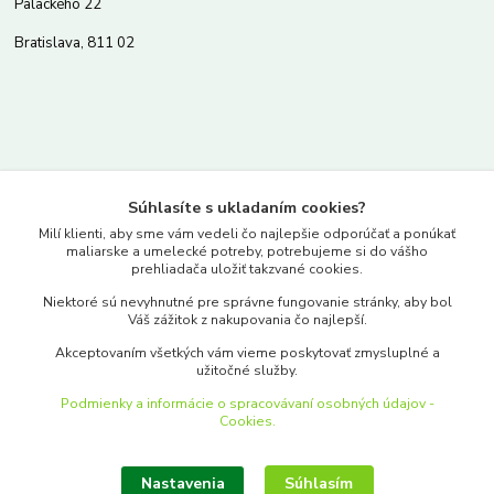
Palackého 22
Bratislava, 811 02
Kontakty
Súhlasíte s ukladaním cookies?
www.merkantil.sk
Milí klienti, aby sme vám vedeli čo najlepšie odporúčať a ponúkať
maliarske a umelecké potreby, potrebujeme si do vášho
prehliadača uložiť takzvané cookies.
0903 233 443
Niektoré sú nevyhnutné pre správne fungovanie stránky, aby bol
Pondelok-Piatok: 9.00-17.00hod.
Váš zážitok z nakupovania čo najlepší.
objednavky@merkantil-obchod.sk
Akceptovaním všetkých vám vieme poskytovať zmysluplné a
užitočné služby.
Podmienky a informácie o spracovávaní osobných údajov -
Cookies.
Nastavenia
Súhlasím