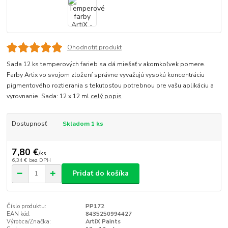
Ohodnotiť produkt
Sada 12 ks temperových farieb sa dá miešať v akomkoľvek pomere.
Farby Artix vo svojom zložení správne vyvažujú vysokú koncentráciu
pigmentového roztierania s tekutosťou potrebnou pre vašu aplikáciu a
vyrovnanie. Sada: 12 x 12 ml
celý popis
Dostupnosť
Skladom 1 ks
7,80 €
/
ks
6,34 €
bez DPH
Pridať do košíka
Číslo produktu:
PP172
EAN kód:
8435250994427
Výrobca/Značka:
ArtiX Paints