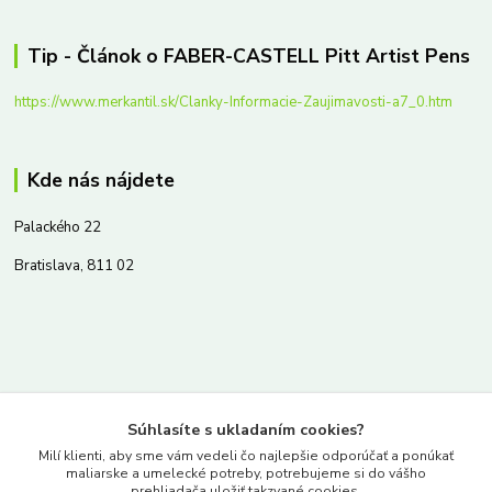
Tip - Článok o FABER-CASTELL Pitt Artist Pens
https://www.merkantil.sk/Clanky-Informacie-Zaujimavosti-a7_0.htm
Kde nás nájdete
Palackého 22
Bratislava, 811 02
Kontakty
Súhlasíte s ukladaním cookies?
www.merkantil.sk
Milí klienti, aby sme vám vedeli čo najlepšie odporúčať a ponúkať
maliarske a umelecké potreby, potrebujeme si do vášho
prehliadača uložiť takzvané cookies.