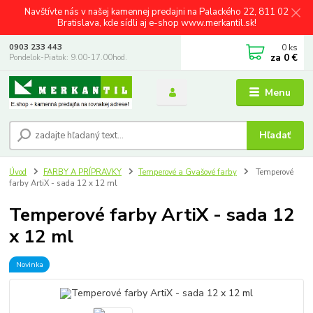
Navštívte nás v našej kamennej predajni na Palackého 22, 811 02
Bratislava, kde sídli aj e-shop www.merkantil.sk!
0
ks
0903 233 443
za
0 €
Pondelok-Piatok: 9.00-17.00hod.
Menu
Hľadať
Úvod
FARBY A PRÍPRAVKY
Temperové a Gvašové farby
Temperové
farby ArtiX - sada 12 x 12 ml
Temperové farby ArtiX - sada 12
x 12 ml
Novinka