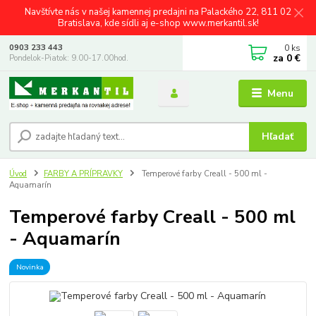
Navštívte nás v našej kamennej predajni na Palackého 22, 811 02
Bratislava, kde sídli aj e-shop www.merkantil.sk!
0
ks
0903 233 443
za
0 €
Pondelok-Piatok: 9.00-17.00hod.
Menu
Hľadať
Úvod
FARBY A PRÍPRAVKY
Temperové farby Creall - 500 ml -
Aquamarín
Temperové farby Creall - 500 ml
- Aquamarín
Novinka