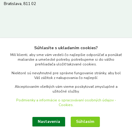
Bratislava, 811 02
Kontakty
Súhlasíte s ukladaním cookies?
www.merkantil.sk
Milí klienti, aby sme vám vedeli čo najlepšie odporúčať a ponúkať
maliarske a umelecké potreby, potrebujeme si do vášho
prehliadača uložiť takzvané cookies.
0903 233 443
Niektoré sú nevyhnutné pre správne fungovanie stránky, aby bol
Pondelok-Piatok: 9.00-17.00hod.
Váš zážitok z nakupovania čo najlepší.
objednavky@merkantil-obchod.sk
Akceptovaním všetkých vám vieme poskytovať zmysluplné a
užitočné služby.
Podmienky a informácie o spracovávaní osobných údajov -
Cookies.
Nastavenia
Súhlasím
Upraviť zber cookies.