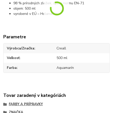
98 % prírodných zložiek, spĺňa normu EN-71
objem: 500 ml
vyrobené v EÚ – Holandsko
Parametre
Výrobca/Značka
Creall
Veľkosť
500 ml
Farba
Aquamarín
Tovar zaradený v kategóriách
FARBY A PRÍPRAVKY
ZNAČKA