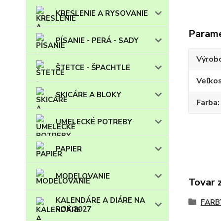
KRESLENIE A RYSOVANIE
Param
PÍSANIE - PERÁ - SADY
Výrob
ŠTETCE - ŠPACHTLE
Veľko
SKICÁRE A BLOKY
Farba
UMELECKÉ POTREBY
PAPIER
MODELOVANIE
Tovar 
KALENDÁRE A DIÁRE NA
FARB
ROK 2027