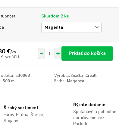
tupnosť
Skladom 2 ks
ba
80 €
/
ks
Pridať do košíka
 €
bez DPH
roduktu:
E30068
Výrobca/Značka:
Creall
:
500 ml
Farba:
Magenta
Rýchle dodanie
Široký sortiment
Spoľahlivé a pohodlné
Farby, Plátna, Štetce,
doručovanie cez
Stojany
Packetu