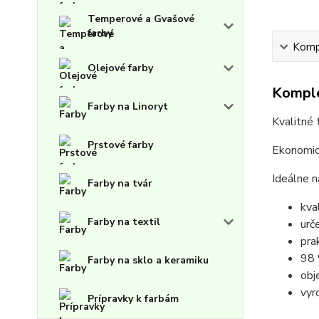
Temperové a Gvašové
farby
Kompl
Olejové farby
Komple
Farby na Linoryt
Kvalitné 
Prstové farby
Ekonomick
Ideálne n
Farby na tvár
kva
Farby na textil
urč
pra
98 
Farby na sklo a keramiku
obj
vyr
Prípravky k farbám