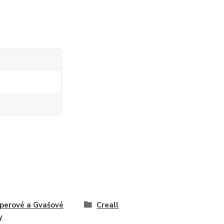
erové a Gvašové
Creall
y