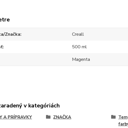
etre
ca/Značka
Creall
sť
500 ml
Magenta
zaradený v kategóriách
Y A PRÍPRAVKY
ZNAČKA
Temp
farb