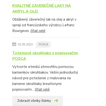
KVALITNÉ ZÁVEREČNÉ LAKY NA
AKRYL A OLEJ
Obľúbený záverečný lak na olej a akryl v
spreji od francúzskeho výrobcu Lefranc
Bourgeois.
čítať celé
02.05.2023
POSCA
Totemové okruhliaky s popisovačmi
POSCA
Vytvorte etnickú atmosféru pomocou
kamienkov okruhliakov. Veľmi jednoduchý
návod pre potešenie z maľovania na
kamene okruhliaky kreatívnymi
popisovačm...
čítať celé
Zobraziť všetky články