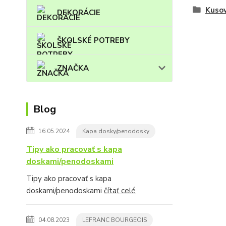
Kuso
DEKORÁCIE
ŠKOLSKÉ POTREBY
ZNAČKA
Blog
16.05.2024
Kapa dosky/penodosky
Tipy ako pracovať s kapa
doskami/penodoskami
Tipy ako pracovať s kapa
doskami/penodoskami
čítať celé
04.08.2023
LEFRANC BOURGEOIS