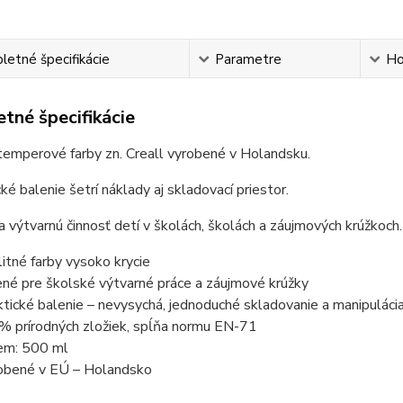
etné špecifikácie
Parametre
Ho
tné špecifikácie
temperové farby zn. Creall vyrobené v Holandsku.
é balenie šetrí náklady aj skladovací priestor.
a výtvarnú činnosť detí v školách, školách a záujmových krúžkoch.
litné farby vysoko krycie
ené pre školské výtvarné práce a záujmové krúžky
ktické balenie – nevysychá, jednoduché skladovanie a manipuláci
% prírodných zložiek, spĺňa normu EN-71
em: 500 ml
obené v EÚ – Holandsko