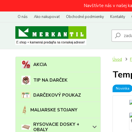
Navštívte nás v našej k
O nás
Ako nakupovať
Obchodné podmienky
Kontakty
Úvod
AKCIA
Temp
TIP NA DARČEK
Novinka
DARČEKOVÝ POUKAZ
MALIARSKE STOJANY
RYSOVACIE DOSKY +
OBALY