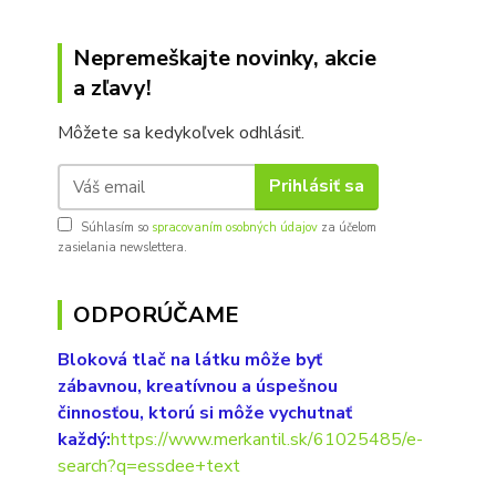
Nepremeškajte novinky, akcie
a zľavy!
Môžete sa kedykoľvek odhlásiť.
Prihlásiť sa
Súhlasím so
spracovaním osobných údajov
za účelom
zasielania newslettera.
ODPORÚČAME
Bloková tlač na látku môže byť
zábavnou, kreatívnou a úspešnou
činnosťou, ktorú si môže vychutnať
každý:
https://www.merkantil.sk/61025485/e-
search?q=essdee+text