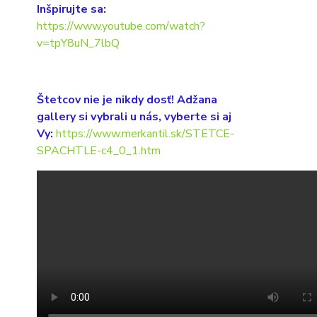
Inšpirujte sa:
https://www.youtube.com/watch?
v=tpY8uN_7lbQ
Štetcov nie je nikdy dosť! Adžana
gallery si vybrali u nás, vyberte si aj
Vy:
https://www.merkantil.sk/STETCE-
SPACHTLE-c4_0_1.htm