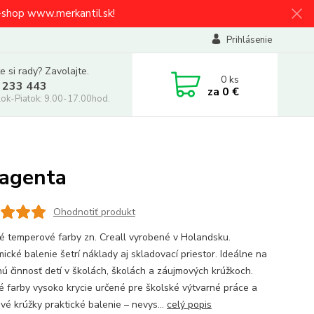
e-shop www.merkantil.sk!
Prihlásenie
e si rady? Zavolajte.
0
ks
 233 443
za
0 €
ok-Piatok: 9.00-17.00hod.
Magenta
Ohodnotiť produkt
né temperové farby zn. Creall vyrobené v Holandsku.
ické balenie šetrí náklady aj skladovací priestor. Ideálne na
nú činnosť detí v školách, školách a záujmových krúžkoch.
né farby vysoko krycie určené pre školské výtvarné práce a
vé krúžky praktické balenie – nevys...
celý popis