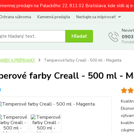
amennej predajni na Palackého 22, 811 02 Bratislava, kde sídli aj 
Ochrana súkromia
Kamenná predajňa
Nechajte sa inšpirovať!
Neviet
Hľadať
0903
Pondel
FARBY A PRÍPRAVKY
Temperové farby Creall - 500 ml - Magenta
erové farby Creall - 500 ml - 
Kvalit
Ekonom
výtvar
kvalit
záujmo