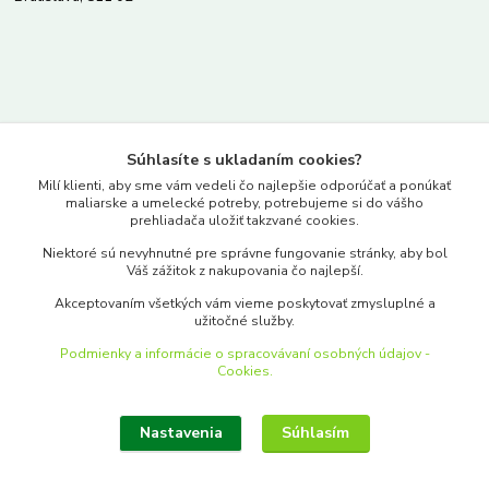
Kontakty
Súhlasíte s ukladaním cookies?
www.merkantil.sk
Milí klienti, aby sme vám vedeli čo najlepšie odporúčať a ponúkať
maliarske a umelecké potreby, potrebujeme si do vášho
prehliadača uložiť takzvané cookies.
0903 233 443
Niektoré sú nevyhnutné pre správne fungovanie stránky, aby bol
Pondelok-Piatok: 9.00-17.00hod.
Váš zážitok z nakupovania čo najlepší.
objednavky@merkantil-obchod.sk
Akceptovaním všetkých vám vieme poskytovať zmysluplné a
užitočné služby.
Podmienky a informácie o spracovávaní osobných údajov -
Cookies.
Nastavenia
Súhlasím
Upraviť zber cookies.