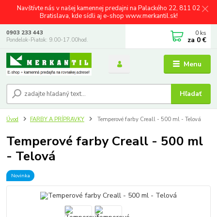
Navštívte nás v našej kamennej predajni na Palackého 22, 811 02
Bratislava, kde sídli aj e-shop www.merkantil.sk!
0
ks
0903 233 443
za
0 €
Pondelok-Piatok: 9.00-17.00hod.
Menu
Hľadať
Úvod
FARBY A PRÍPRAVKY
Temperové farby Creall - 500 ml - Telová
Temperové farby Creall - 500 ml
- Telová
Novinka