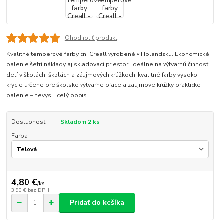
Ohodnotiť produkt
Kvalitné temperové farby zn. Creall vyrobené v Holandsku. Ekonomické
balenie šetrí náklady aj skladovací priestor. Ideálne na výtvarnú činnosť
detí v školách, školách a záujmových krúžkoch. kvalitné farby vysoko
krycie určené pre školské výtvarné práce a záujmové krúžky praktické
balenie – nevys...
celý popis
Dostupnosť
Skladom 2 ks
Farba
4,80 €
/
ks
3,90 €
bez DPH
Pridať do košíka