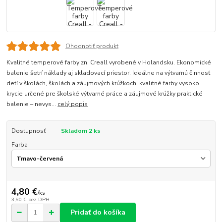
Ohodnotiť produkt
Kvalitné temperové farby zn. Creall vyrobené v Holandsku. Ekonomické
balenie šetrí náklady aj skladovací priestor. Ideálne na výtvarnú činnosť
detí v školách, školách a záujmových krúžkoch. kvalitné farby vysoko
krycie určené pre školské výtvarné práce a záujmové krúžky praktické
balenie – nevys...
celý popis
Dostupnosť
Skladom 2 ks
Farba
4,80 €
/
ks
3,90 €
bez DPH
Pridať do košíka