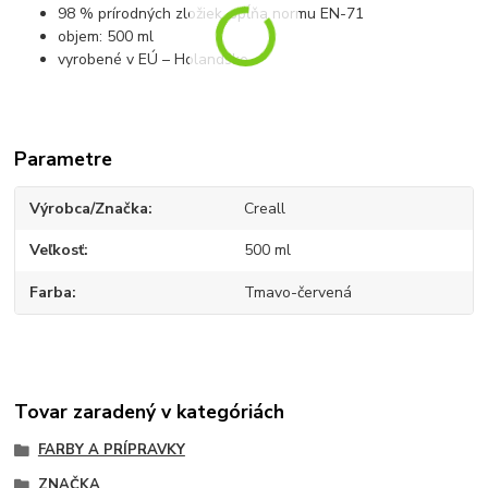
98 % prírodných zložiek, spĺňa normu EN-71
objem: 500 ml
vyrobené v EÚ – Holandsko
Parametre
Výrobca/Značka
Creall
Veľkosť
500 ml
Farba
Tmavo-červená
Tovar zaradený v kategóriách
FARBY A PRÍPRAVKY
ZNAČKA