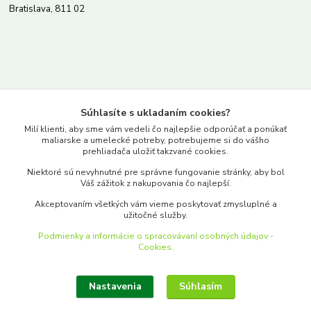
Bratislava, 811 02
Kontakty
Súhlasíte s ukladaním cookies?
www.merkantil.sk
Milí klienti, aby sme vám vedeli čo najlepšie odporúčať a ponúkať
maliarske a umelecké potreby, potrebujeme si do vášho
prehliadača uložiť takzvané cookies.
0903 233 443
Niektoré sú nevyhnutné pre správne fungovanie stránky, aby bol
Pondelok-Piatok: 9.00-17.00hod.
Váš zážitok z nakupovania čo najlepší.
objednavky@merkantil-obchod.sk
Akceptovaním všetkých vám vieme poskytovať zmysluplné a
užitočné služby.
Podmienky a informácie o spracovávaní osobných údajov -
Cookies.
Nastavenia
Súhlasím
Upraviť zber cookies.