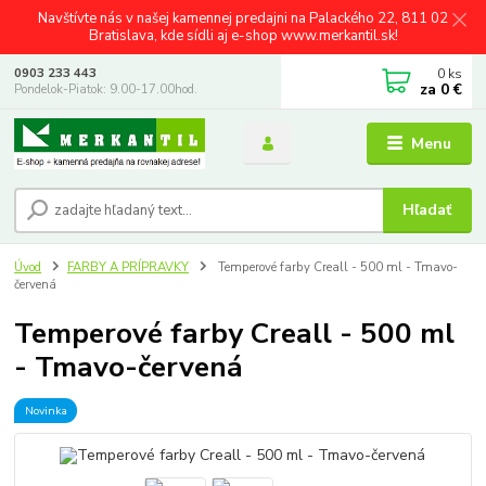
Navštívte nás v našej kamennej predajni na Palackého 22, 811 02
Bratislava, kde sídli aj e-shop www.merkantil.sk!
0
ks
0903 233 443
za
0 €
Pondelok-Piatok: 9.00-17.00hod.
Menu
Hľadať
Úvod
FARBY A PRÍPRAVKY
Temperové farby Creall - 500 ml - Tmavo-
červená
Temperové farby Creall - 500 ml
- Tmavo-červená
Novinka