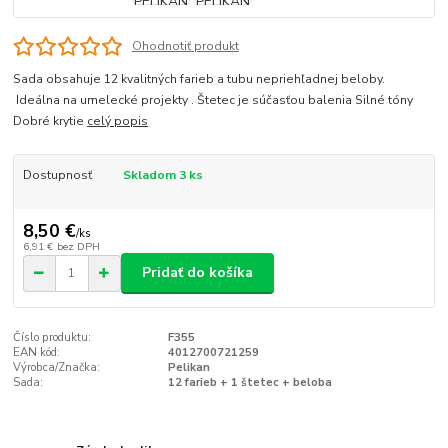
Ohodnotiť produkt
Sada obsahuje 12 kvalitných farieb a tubu nepriehľadnej beloby.
Ideálna na umelecké projekty . Štetec je súčasťou balenia Silné tóny
Dobré krytie
celý popis
Dostupnosť
Skladom 3 ks
8,50 €
/
ks
6,91 €
bez DPH
Pridať do košíka
Číslo produktu:
F355
EAN kód:
4012700721259
Výrobca/Značka:
Pelikan
Sada:
12 farieb + 1 štetec + beloba