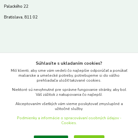
Palackého 22
Bratislava, 811 02
Kontakty
Súhlasíte s ukladaním cookies?
www.merkantil.sk
Milí klienti, aby sme vám vedeli čo najlepšie odporúčať a ponúkať
maliarske a umelecké potreby, potrebujeme si do vášho
prehliadača uložiť takzvané cookies.
0903 233 443
Niektoré sú nevyhnutné pre správne fungovanie stránky, aby bol
Pondelok-Piatok: 9.00-17.00hod.
Váš zážitok z nakupovania čo najlepší.
objednavky@merkantil-obchod.sk
Akceptovaním všetkých vám vieme poskytovať zmysluplné a
užitočné služby.
Podmienky a informácie o spracovávaní osobných údajov -
Cookies.