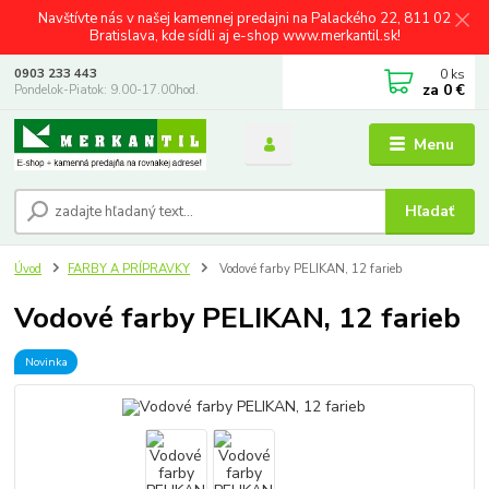
Navštívte nás v našej kamennej predajni na Palackého 22, 811 02
Bratislava, kde sídli aj e-shop www.merkantil.sk!
0
ks
0903 233 443
za
0 €
Pondelok-Piatok: 9.00-17.00hod.
Menu
Hľadať
Úvod
FARBY A PRÍPRAVKY
Vodové farby PELIKAN, 12 farieb
Vodové farby PELIKAN, 12 farieb
Novinka