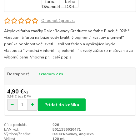
Ohodnotiť produkt
Akrylová farba značky Daler Rowney Graduate vo farbe Black, č. 026: °
všestranná farba na báze vody kvalitný pigment° kvalitný pigment°
ponúka odolnosť voči svetlu, stálosť farieb a vynikajúce krycie
vlastnosti ° vhodná v interiéri aj exteriéri ° skvelý zážitok z maľovania za
výbornú cenu Vhodná pr...
celý popis
Dostupnosť
skladom 2 ks
4,90 €
/
ks
3,98 €
bez DPH
Pridať do košíka
Číslo produktu:
026
EAN kód:
5011386020471
Výrobca/Značka:
Daler Rowney, Anglicko
Veľkosť:
120 ml