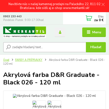
Navštívte nás v našej kamennej predajni na Palackého 22, 811 02
Bratislava, kde sídli aj e-shop www.merkantil.sk!
0
ks
0903 233 443
za
0 €
Pondelok-Piatok: 9.00-17.00hod.
Menu
Hľadať
Úvod
FARBY A PRÍPRAVKY
Akrylová farba D&R Graduate - Black 026 -
120 ml
Akrylová farba D&R Graduate -
Black 026 - 120 ml