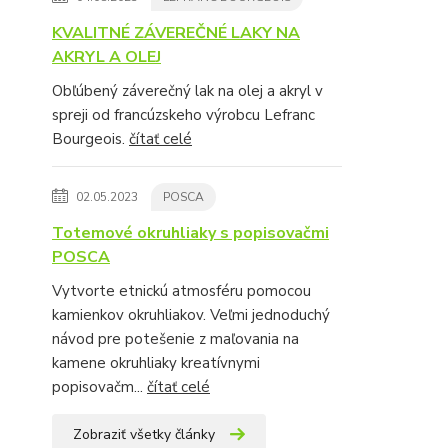
KVALITNÉ ZÁVEREČNÉ LAKY NA
AKRYL A OLEJ
Obľúbený záverečný lak na olej a akryl v
spreji od francúzskeho výrobcu Lefranc
Bourgeois.
čítať celé
02.05.2023
POSCA
Totemové okruhliaky s popisovačmi
POSCA
Vytvorte etnickú atmosféru pomocou
kamienkov okruhliakov. Veľmi jednoduchý
návod pre potešenie z maľovania na
kamene okruhliaky kreatívnymi
popisovačm...
čítať celé
Zobraziť všetky články