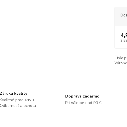
Dos
4,
3,98
Číslo p
Výrobc
Záruka kvality
Doprava zadarmo
Kvalitné produkty +
Pri nákupe nad 90 €
Odbornosť a ochota