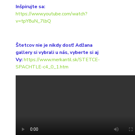
Inšpirujte sa:
https://www.youtube.com/watch?
v=tpY8uN_7lbQ
Štetcov nie je nikdy dosť! Adžana
gallery si vybrali u nás, vyberte si aj
Vy:
https://www.merkantil.sk/STETCE-
SPACHTLE-c4_0_1.htm