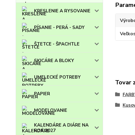
Param
KRESLENIE A RYSOVANIE
Výrob
PÍSANIE - PERÁ - SADY
Veľko
ŠTETCE - ŠPACHTLE
SKICÁRE A BLOKY
UMELECKÉ POTREBY
Tovar 
PAPIER
FARB
Kuso
MODELOVANIE
KALENDÁRE A DIÁRE NA
ROK 2027