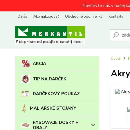
Navštívte nás v našej k
O nás
Ako nakupovať
Obchodné podmienky
Kontakty
Úvod
AKCIA
Akry
TIP NA DARČEK
DARČEKOVÝ POUKAZ
MALIARSKE STOJANY
RYSOVACIE DOSKY +
OBALY