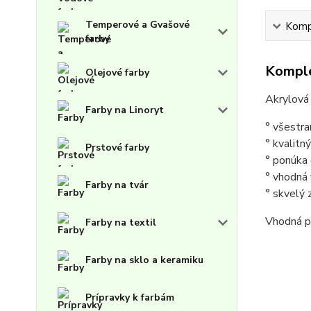
Temperové a Gvašové
Kompl
farby
Komple
Olejové farby
Akrylová
Farby na Linoryt
° všestra
° kvalitn
Prstové farby
° ponúka 
° vhodná v
Farby na tvár
° skvelý 
Vhodná p
Farby na textil
Farby na sklo a keramiku
Prípravky k farbám