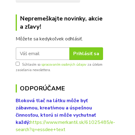
Nepremeškajte novinky, akcie
a zľavy!
Môžete sa kedykoľvek odhlásiť.
Prihlásiť sa
Súhlasím so
spracovaním osobných údajov
za účelom
zasielania newslettera.
ODPORÚČAME
Bloková tlač na látku môže byť
zábavnou, kreatívnou a úspešnou
činnosťou, ktorú si môže vychutnať
každý:
https://www.merkantil.sk/61025485/e-
search?q=essdee+text