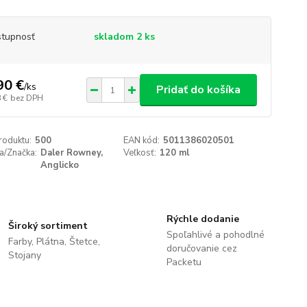
tupnosť
skladom 2 ks
90 €
/
ks
Pridať do košíka
 €
bez DPH
roduktu:
500
EAN kód:
5011386020501
a/Značka:
Daler Rowney,
Veľkosť:
120 ml
Anglicko
Rýchle dodanie
Široký sortiment
Spoľahlivé a pohodlné
Farby, Plátna, Štetce,
doručovanie cez
Stojany
Packetu