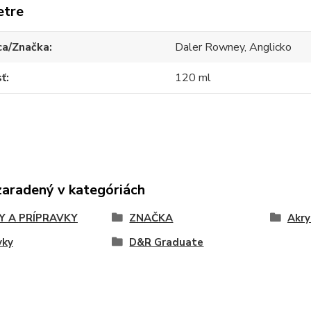
etre
ca/Značka
Daler Rowney, Anglicko
sť
120 ml
zaradený v kategóriách
Y A PRÍPRAVKY
ZNAČKA
Akry
vky
D&R Graduate