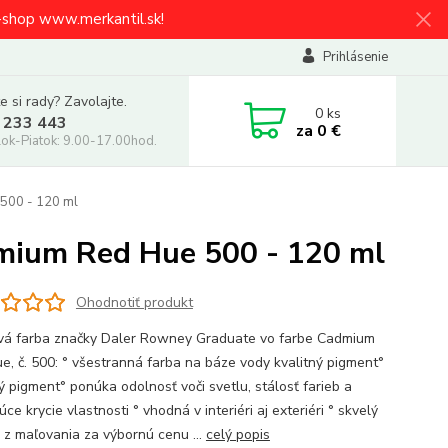
e-shop www.merkantil.sk!
Prihlásenie
e si rady? Zavolajte.
0
ks
 233 443
za
0 €
ok-Piatok: 9.00-17.00hod.
500 - 120 ml
mium Red Hue 500 - 120 ml
Ohodnotiť produkt
vá farba značky Daler Rowney Graduate vo farbe Cadmium
e, č. 500: ° všestranná farba na báze vody kvalitný pigment°
ý pigment° ponúka odolnosť voči svetlu, stálosť farieb a
úce krycie vlastnosti ° vhodná v interiéri aj exteriéri ° skvelý
k z maľovania za výbornú cenu ...
celý popis