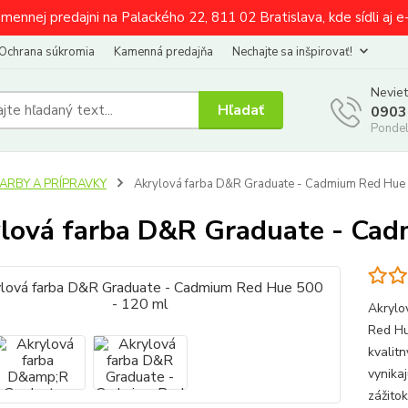
amennej predajni na Palackého 22, 811 02 Bratislava, kde sídli aj 
Ochrana súkromia
Kamenná predajňa
Nechajte sa inšpirovať!
Neviet
Hľadať
0903
Pondel
FARBY A PRÍPRAVKY
Akrylová farba D&R Graduate - Cadmium Red Hue 
lová farba D&R Graduate - Cad
Akrylo
Red Hu
kvalitn
vynikaj
zážito