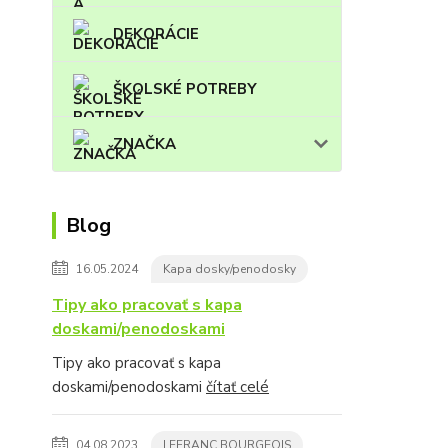
DEKORÁCIE
ŠKOLSKÉ POTREBY
ZNAČKA
Blog
16.05.2024
Kapa dosky/penodosky
Tipy ako pracovať s kapa
doskami/penodoskami
Tipy ako pracovať s kapa
doskami/penodoskami
čítať celé
04.08.2023
LEFRANC BOURGEOIS