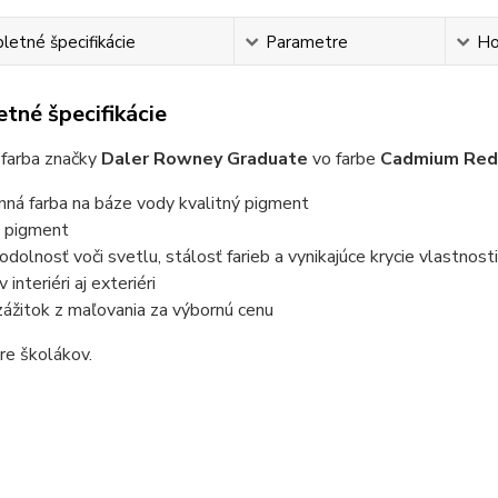
etné špecifikácie
Parametre
Ho
tné špecifikácie
 farba značky
Daler Rowney Graduate
vo farbe
Cadmium Red 
nná farba na báze vody kvalitný pigment
ý pigment
odolnosť voči svetlu, stálosť farieb a vynikajúce krycie vlastnost
 interiéri aj exteriéri
zážitok z maľovania za výbornú cenu
re školákov.