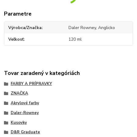
Parametre
Výrobca/Značka
Daler Rowney, Anglicko
Veľkosť
120 ml
Tovar zaradený v kategóriách
FARBY A PRÍPRAVKY
ZNAČKA
Akrylové farby
Daler-Rowney
Kusovky
D&R Graduate