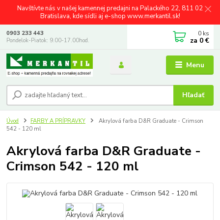
Navštívte nás v našej kamennej predajni na Palackého 22, 811 02
Bratislava, kde sídli aj e-shop www.merkantil.sk!
0
ks
0903 233 443
za
0 €
Pondelok-Piatok: 9.00-17.00hod.
Menu
Hľadať
Úvod
FARBY A PRÍPRAVKY
Akrylová farba D&R Graduate - Crimson
542 - 120 ml
Akrylová farba D&R Graduate -
Crimson 542 - 120 ml