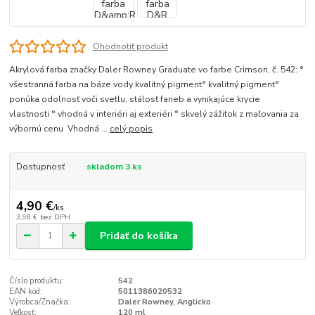
Ohodnotiť produkt
Akrylová farba značky Daler Rowney Graduate vo farbe Crimson, č. 542: °
všestranná farba na báze vody kvalitný pigment° kvalitný pigment°
ponúka odolnosť voči svetlu, stálosť farieb a vynikajúce krycie
vlastnosti ° vhodná v interiéri aj exteriéri ° skvelý zážitok z maľovania za
výbornú cenu Vhodná ...
celý popis
Dostupnosť
skladom 3 ks
4,90 €
/
ks
3,98 €
bez DPH
Pridať do košíka
Číslo produktu:
542
EAN kód:
5011386020532
Výrobca/Značka:
Daler Rowney, Anglicko
Veľkosť:
120 ml