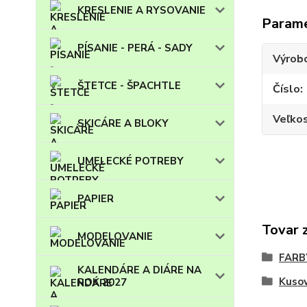
KRESLENIE A RYSOVANIE
Param
PÍSANIE - PERÁ - SADY
Výrob
ŠTETCE - ŠPACHTLE
Číslo
Veľko
SKICÁRE A BLOKY
UMELECKÉ POTREBY
PAPIER
Tovar 
MODELOVANIE
FARB
KALENDÁRE A DIÁRE NA
Kuso
ROK 2027