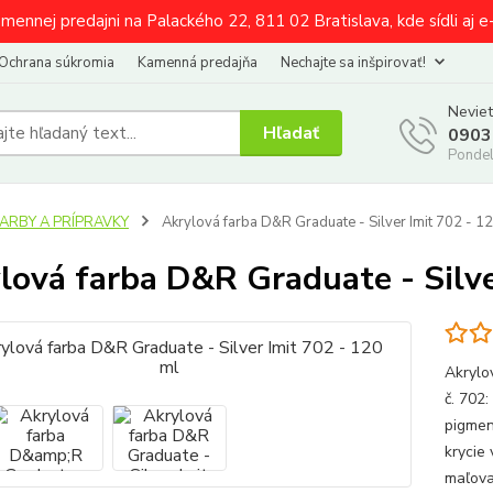
amennej predajni na Palackého 22, 811 02 Bratislava, kde sídli aj 
Ochrana súkromia
Kamenná predajňa
Nechajte sa inšpirovať!
Neviet
Hľadať
0903
Pondel
FARBY A PRÍPRAVKY
Akrylová farba D&R Graduate - Silver Imit 702 - 1
lová farba D&R Graduate - Silve
Akrylo
č. 702
pigmen
krycie 
maľova