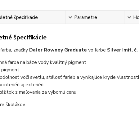
etné špecifikácie
Parametre
Ho
tné špecifikácie
farba, značky
Daler Rowney Graduate
vo farbe
Silver Imit, č
nná farba na báze vody kvalitný pigment
ý pigment
odolnosť voči svetlu, stálosť farieb a vynikajúce krycie vlastnost
 interiéri aj exteriéri
zážitok z maľovania za výbornú cenu
re školákov.