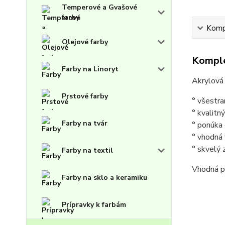
Temperové a Gvašové
farby
Kompl
Olejové farby
Komple
Farby na Linoryt
Akrylová 
Prstové farby
° všestra
° kvalitn
Farby na tvár
° ponúka 
° vhodná v
° skvelý 
Farby na textil
Vhodná p
Farby na sklo a keramiku
Prípravky k farbám