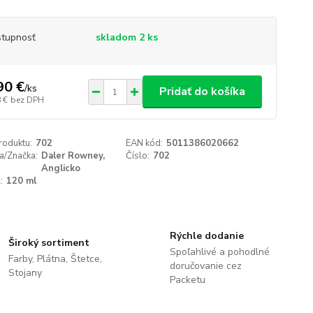
tupnosť
skladom 2 ks
90 €
/
ks
Pridať do košíka
 €
bez DPH
roduktu:
702
EAN kód:
5011386020662
a/Značka:
Daler Rowney,
Číslo:
702
Anglicko
:
120 ml
Rýchle dodanie
Široký sortiment
Spoľahlivé a pohodlné
Farby, Plátna, Štetce,
doručovanie cez
Stojany
Packetu