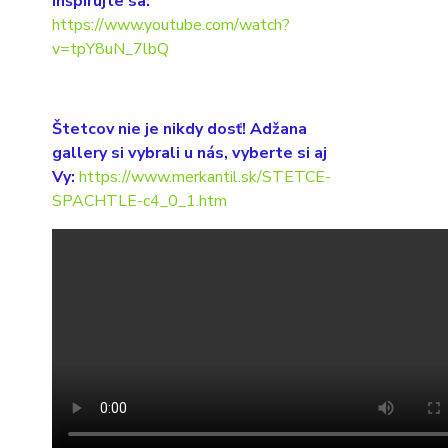
Inšpirujte sa:
https://www.youtube.com/watch?
v=tpY8uN_7lbQ
Štetcov nie je nikdy dosť! Adžana
gallery si vybrali u nás, vyberte si aj
Vy:
https://www.merkantil.sk/STETCE-
SPACHTLE-c4_0_1.htm