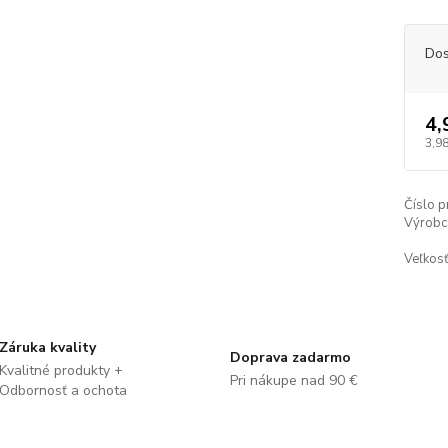
Dos
4,
3,98
Číslo p
Výrobc
Veľkosť
Záruka kvality
Doprava zadarmo
Kvalitné produkty +
Pri nákupe nad 90 €
Odbornosť a ochota