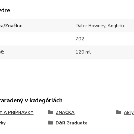
etre
ca/Značka
Daler Rowney, Anglicko
702
sť
120 ml
zaradený v kategóriách
Y A PRÍPRAVKY
ZNAČKA
Akry
vky
D&R Graduate