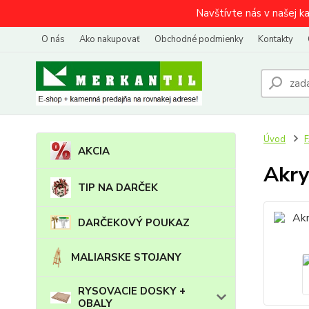
Navštívte nás v našej k
O nás
Ako nakupovať
Obchodné podmienky
Kontakty
Úvod
AKCIA
Akry
TIP NA DARČEK
DARČEKOVÝ POUKAZ
MALIARSKE STOJANY
RYSOVACIE DOSKY +
OBALY