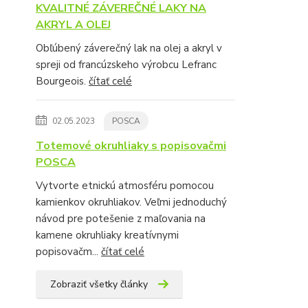
KVALITNÉ ZÁVEREČNÉ LAKY NA
AKRYL A OLEJ
Obľúbený záverečný lak na olej a akryl v
spreji od francúzskeho výrobcu Lefranc
Bourgeois.
čítať celé
02.05.2023
POSCA
Totemové okruhliaky s popisovačmi
POSCA
Vytvorte etnickú atmosféru pomocou
kamienkov okruhliakov. Veľmi jednoduchý
návod pre potešenie z maľovania na
kamene okruhliaky kreatívnymi
popisovačm...
čítať celé
Zobraziť všetky články