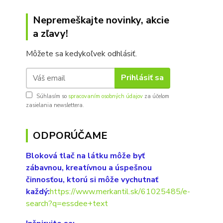
Nepremeškajte novinky, akcie
a zľavy!
Môžete sa kedykoľvek odhlásiť.
Prihlásiť sa
Súhlasím so
spracovaním osobných údajov
za účelom
zasielania newslettera.
ODPORÚČAME
Bloková tlač na látku môže byť
zábavnou, kreatívnou a úspešnou
činnosťou, ktorú si môže vychutnať
každý:
https://www.merkantil.sk/61025485/e-
search?q=essdee+text