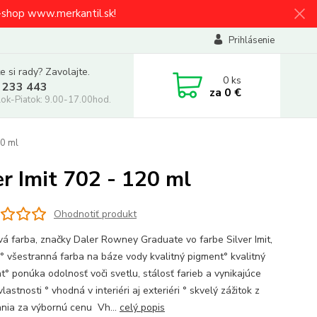
e-shop www.merkantil.sk!
Prihlásenie
e si rady? Zavolajte.
0
ks
 233 443
za
0 €
ok-Piatok: 9.00-17.00hod.
20 ml
r Imit 702 - 120 ml
Ohodnotiť produkt
vá farba, značky Daler Rowney Graduate vo farbe Silver Imit,
: ° všestranná farba na báze vody kvalitný pigment° kvalitný
t° ponúka odolnosť voči svetlu, stálosť farieb a vynikajúce
vlastnosti ° vhodná v interiéri aj exteriéri ° skvelý zážitok z
nia za výbornú cenu Vh...
celý popis