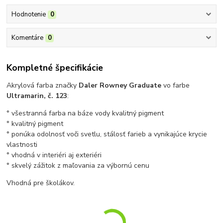
Hodnotenie
0
Komentáre
0
Kompletné špecifikácie
Akrylová farba značky
Daler Rowney Graduate
vo farbe
Ultramarin, č. 123
:
° všestranná farba na báze vody kvalitný pigment
° kvalitný pigment
° ponúka odolnosť voči svetlu, stálosť farieb a vynikajúce krycie
vlastnosti
° vhodná v interiéri aj exteriéri
° skvelý zážitok z maľovania za výbornú cenu
Vhodná pre školákov.