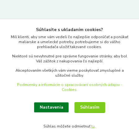
Kontakty
Súhlasíte s ukladaním cookies?
www.merkantil.sk
Milí klienti, aby sme vám vedeli čo najlepšie odporúčať a ponúkať
maliarske a umelecké potreby, potrebujeme si do vášho
prehliadača uložiť takzvané cookies.
0903 233 443
Niektoré sú nevyhnutné pre správne fungovanie stránky, aby bol
Pondelok-Piatok: 9.00-17.00hod.
Váš zážitok z nakupovania čo najlepší.
objednavky@merkantil-obchod.sk
Akceptovaním všetkých vám vieme poskytovať zmysluplné a
užitočné služby.
Podmienky a informácie o spracovávaní osobných údajov -
Cookies.
Nastavenia
Súhlasím
Upraviť zber cookies.
Súhlas môžete odmietnuť
tu
.
Vytvorené na
Eshop-rychlo.sk