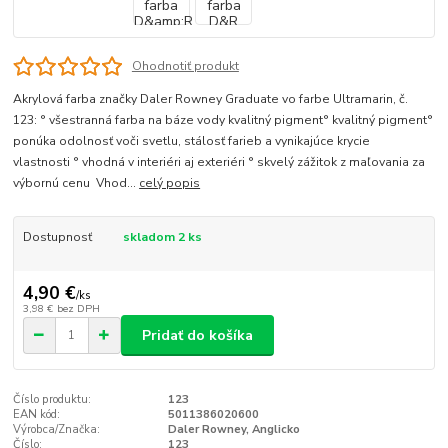
Ohodnotiť produkt
Akrylová farba značky Daler Rowney Graduate vo farbe Ultramarin, č.
123: ° všestranná farba na báze vody kvalitný pigment° kvalitný pigment°
ponúka odolnosť voči svetlu, stálosť farieb a vynikajúce krycie
vlastnosti ° vhodná v interiéri aj exteriéri ° skvelý zážitok z maľovania za
výbornú cenu Vhod...
celý popis
Dostupnosť
skladom 2 ks
4,90 €
/
ks
3,98 €
bez DPH
Pridať do košíka
Číslo produktu:
123
EAN kód:
5011386020600
Výrobca/Značka:
Daler Rowney, Anglicko
Číslo:
123