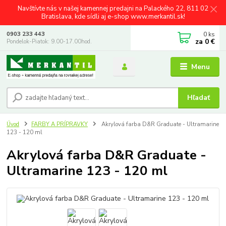
Navštívte nás v našej kamennej predajni na Palackého 22, 811 02
Bratislava, kde sídli aj e-shop www.merkantil.sk!
0
ks
0903 233 443
za
0 €
Pondelok-Piatok: 9.00-17.00hod.
Menu
Hľadať
Úvod
FARBY A PRÍPRAVKY
Akrylová farba D&R Graduate - Ultramarine
123 - 120 ml
Akrylová farba D&R Graduate -
Ultramarine 123 - 120 ml