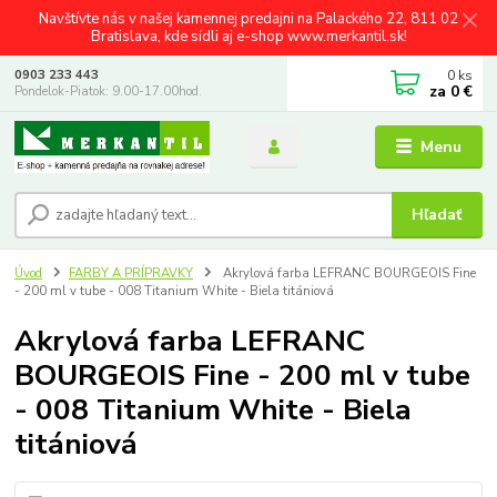
Navštívte nás v našej kamennej predajni na Palackého 22, 811 02
Bratislava, kde sídli aj e-shop www.merkantil.sk!
0
ks
0903 233 443
za
0 €
Pondelok-Piatok: 9.00-17.00hod.
Menu
Hľadať
Úvod
FARBY A PRÍPRAVKY
Akrylová farba LEFRANC BOURGEOIS Fine
- 200 ml v tube - 008 Titanium White - Biela titániová
Akrylová farba LEFRANC
BOURGEOIS Fine - 200 ml v tube
- 008 Titanium White - Biela
titániová