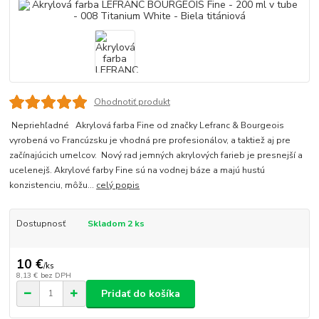
Ohodnotiť produkt
Nepriehľadné Akrylová farba Fine od značky Lefranc & Bourgeois
vyrobená vo Francúzsku je vhodná pre profesionálov, a taktiež aj pre
začínajúcich umelcov. Nový rad jemných akrylových farieb je presnejší a
ucelenejš. Akrylové farby Fine sú na vodnej báze a majú hustú
konzistenciu, môžu...
celý popis
Dostupnosť
Skladom 2 ks
10 €
/
ks
8,13 €
bez DPH
Pridať do košíka