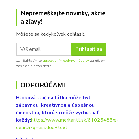
Nepremeškajte novinky, akcie
a zľavy!
Môžete sa kedykoľvek odhlásiť.
Prihlásiť sa
Súhlasím so
spracovaním osobných údajov
za účelom
zasielania newslettera.
ODPORÚČAME
Bloková tlač na látku môže byť
zábavnou, kreatívnou a úspešnou
činnosťou, ktorú si môže vychutnať
každý:
https://www.merkantil.sk/61025485/e-
search?q=essdee+text