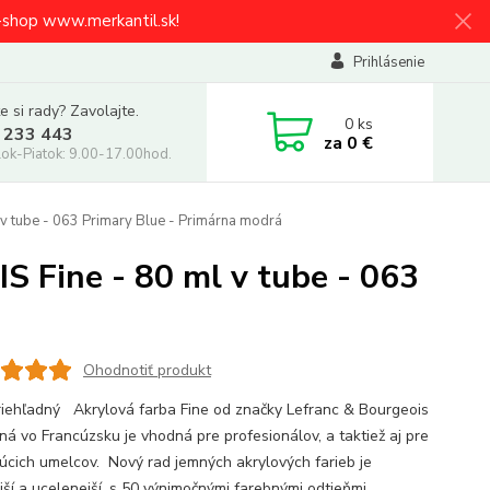
e-shop www.merkantil.sk!
Prihlásenie
e si rady? Zavolajte.
0
ks
 233 443
za
0 €
ok-Piatok: 9.00-17.00hod.
 tube - 063 Primary Blue - Primárna modrá
Fine - 80 ml v tube - 063
Ohodnotiť produkt
iehľadný Akrylová farba Fine od značky Lefranc & Bourgeois
ná vo Francúzsku je vhodná pre profesionálov, a taktiež aj pre
júcich umelcov. Nový rad jemných akrylových farieb je
jší a ucelenejší, s 50 výnimočnými farebnými odtieňmi.