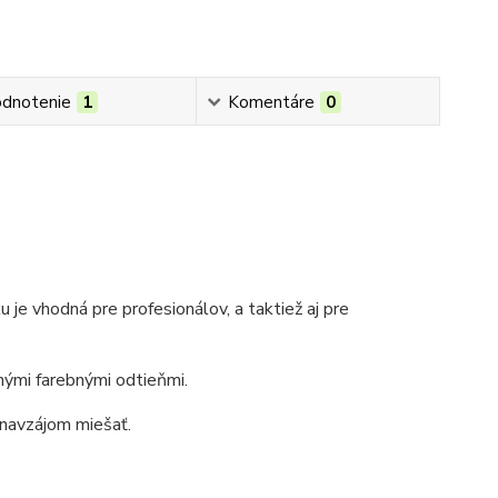
dnotenie
1
Komentáre
0
ku
je vhodná pre profesionálov, a taktiež aj pre
čnými farebnými odtieňmi.
 navzájom miešať.