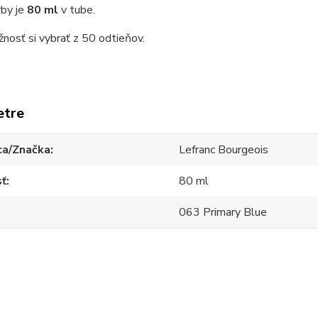
rby je
80 ml
v tube.
osť si vybrať z 50 odtieňov.
etre
ca/Značka
Lefranc Bourgeois
sť
80 ml
063 Primary Blue