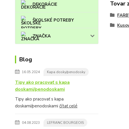
Tovar 
DEKORÁCIE
FARB
ŠKOLSKÉ POTREBY
Kuso
ZNAČKA
Blog
16.05.2024
Kapa dosky/penodosky
Tipy ako pracovať s kapa
doskami/penodoskami
Tipy ako pracovať s kapa
doskami/penodoskami
čítať celé
04.08.2023
LEFRANC BOURGEOIS