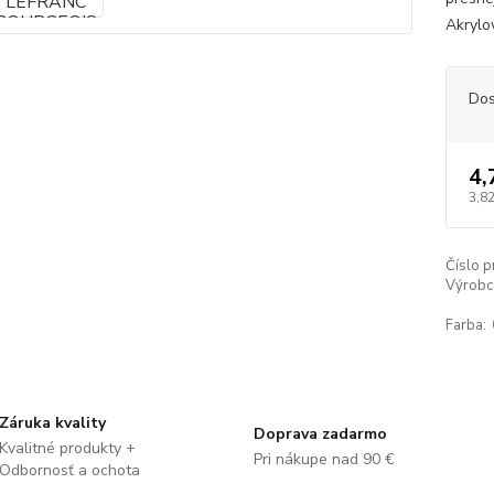
Akrylov
Dos
4,
3,82
Číslo p
Výrobc
Farba:
Záruka kvality
Doprava zadarmo
Kvalitné produkty +
Pri nákupe nad 90 €
Odbornosť a ochota