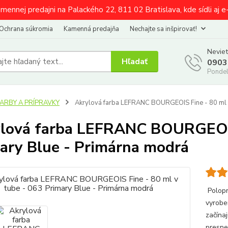
amennej predajni na Palackého 22, 811 02 Bratislava, kde sídli aj 
Ochrana súkromia
Kamenná predajňa
Nechajte sa inšpirovať!
Neviet
Hľadať
0903
Pondel
FARBY A PRÍPRAVKY
Akrylová farba LEFRANC BOURGEOIS Fine - 80 ml v
lová farba LEFRANC BOURGEOIS 
ary Blue - Primárna modrá
Polopr
vyrobe
začína
presne