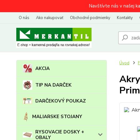
Navštívte nás v našej k
O nás
Ako nakupovať
Obchodné podmienky
Kontakty
Úvod
AKCIA
Akry
TIP NA DARČEK
Prim
DARČEKOVÝ POUKAZ
MALIARSKE STOJANY
RYSOVACIE DOSKY +
OBALY