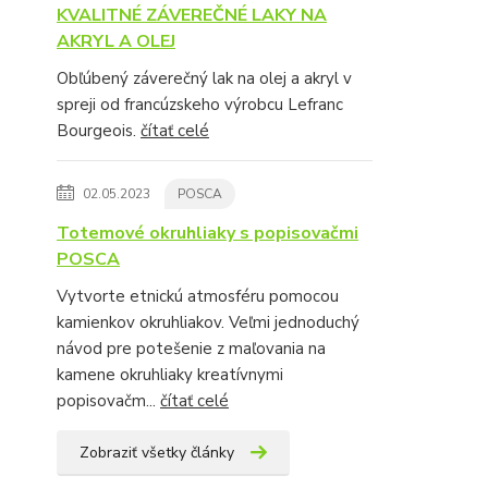
KVALITNÉ ZÁVEREČNÉ LAKY NA
AKRYL A OLEJ
Obľúbený záverečný lak na olej a akryl v
spreji od francúzskeho výrobcu Lefranc
Bourgeois.
čítať celé
02.05.2023
POSCA
Totemové okruhliaky s popisovačmi
POSCA
Vytvorte etnickú atmosféru pomocou
kamienkov okruhliakov. Veľmi jednoduchý
návod pre potešenie z maľovania na
kamene okruhliaky kreatívnymi
popisovačm...
čítať celé
Zobraziť všetky články