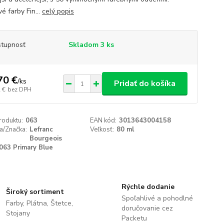
é farby Fin...
celý popis
tupnosť
Skladom 3 ks
70 €
/
ks
Pridať do košíka
 €
bez DPH
roduktu:
063
EAN kód:
3013643004158
a/Značka:
Lefranc
Veľkosť:
80 ml
Bourgeois
063 Primary Blue
Rýchle dodanie
Široký sortiment
Spoľahlivé a pohodlné
Farby, Plátna, Štetce,
doručovanie cez
Stojany
Packetu