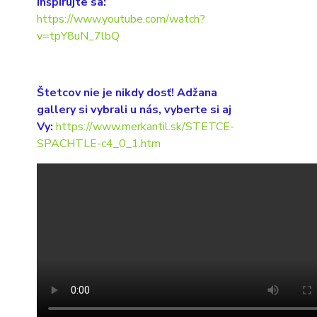
Inšpirujte sa:
https://www.youtube.com/watch?
v=tpY8uN_7lbQ
Štetcov nie je nikdy dosť! Adžana
gallery si vybrali u nás, vyberte si aj
Vy:
https://www.merkantil.sk/STETCE-
SPACHTLE-c4_0_1.htm