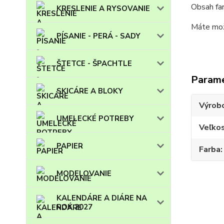
Obsah fa
KRESLENIE A RYSOVANIE
Máte možn
PÍSANIE - PERÁ - SADY
ŠTETCE - ŠPACHTLE
Param
SKICÁRE A BLOKY
Výrob
UMELECKÉ POTREBY
Veľko
PAPIER
Farba
MODELOVANIE
KALENDÁRE A DIÁRE NA
ROK 2027