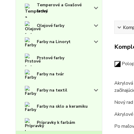
Temperové a Gvašové
farby
Olejové farby
Kompl
Farby na Linoryt
Komple
Prstové farby
Polop
Farby na tvár
Akrylová 
začínajúc
Farby na textil
Nový rad 
Farby na sklo a keramiku
Akrylové 
Prípravky k farbám
Po maľov