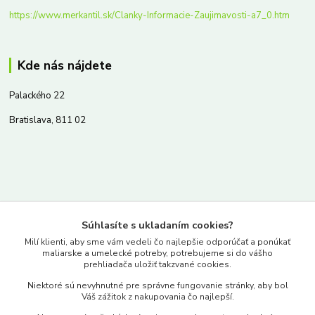
https://www.merkantil.sk/Clanky-Informacie-Zaujimavosti-a7_0.htm
Kde nás nájdete
Palackého 22
Bratislava, 811 02
Kontakty
Súhlasíte s ukladaním cookies?
www.merkantil.sk
Milí klienti, aby sme vám vedeli čo najlepšie odporúčať a ponúkať
maliarske a umelecké potreby, potrebujeme si do vášho
prehliadača uložiť takzvané cookies.
0903 233 443
Niektoré sú nevyhnutné pre správne fungovanie stránky, aby bol
Pondelok-Piatok: 9.00-17.00hod.
Váš zážitok z nakupovania čo najlepší.