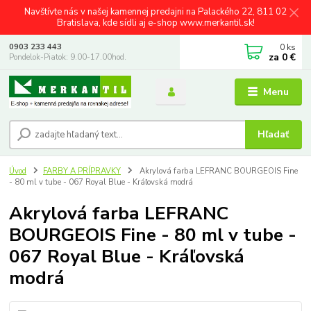
Navštívte nás v našej kamennej predajni na Palackého 22, 811 02
Bratislava, kde sídli aj e-shop www.merkantil.sk!
0
ks
0903 233 443
za
0 €
Pondelok-Piatok: 9.00-17.00hod.
Menu
Hľadať
Úvod
FARBY A PRÍPRAVKY
Akrylová farba LEFRANC BOURGEOIS Fine
- 80 ml v tube - 067 Royal Blue - Kráľovská modrá
Akrylová farba LEFRANC
BOURGEOIS Fine - 80 ml v tube -
067 Royal Blue - Kráľovská
modrá