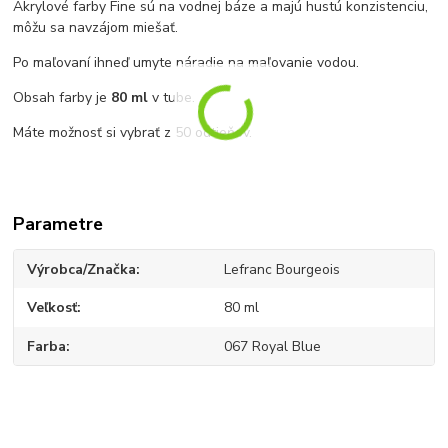
Akrylové farby Fine sú na vodnej báze a majú hustú konzistenciu,
môžu sa navzájom miešať.
Po maľovaní ihneď umyte náradie na maľovanie vodou.
Obsah farby je
80 ml
v tube.
Máte možnosť si vybrať z 50 odtieňov.
Parametre
Výrobca/Značka
Lefranc Bourgeois
Veľkosť
80 ml
Farba
067 Royal Blue