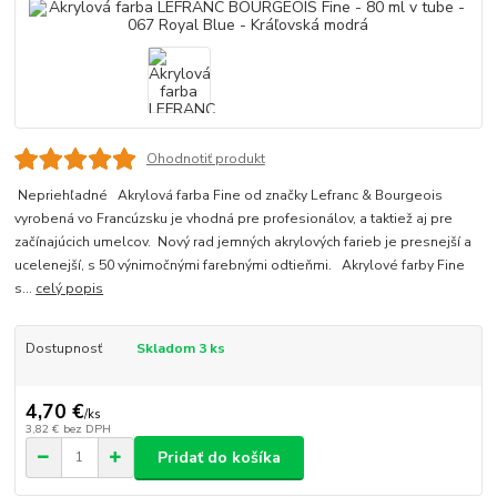
Ohodnotiť produkt
Nepriehľadné Akrylová farba Fine od značky Lefranc & Bourgeois
vyrobená vo Francúzsku je vhodná pre profesionálov, a taktiež aj pre
začínajúcich umelcov. Nový rad jemných akrylových farieb je presnejší a
ucelenejší, s 50 výnimočnými farebnými odtieňmi. Akrylové farby Fine
s...
celý popis
Dostupnosť
Skladom 3 ks
4,70 €
/
ks
3,82 €
bez DPH
Pridať do košíka