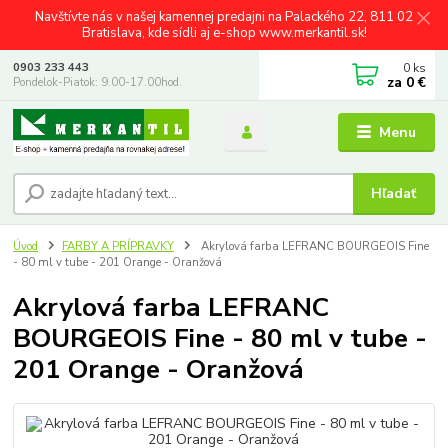
Navštívte nás v našej kamennej predajni na Palackého 22, 811 02
Bratislava, kde sídli aj e-shop www.merkantil.sk!
0
ks
0903 233 443
za
0 €
Pondelok-Piatok: 9.00-17.00hod.
Menu
Hľadať
Úvod
FARBY A PRÍPRAVKY
Akrylová farba LEFRANC BOURGEOIS Fine
- 80 ml v tube - 201 Orange - Oranžová
Akrylová farba LEFRANC
BOURGEOIS Fine - 80 ml v tube -
201 Orange - Oranžová