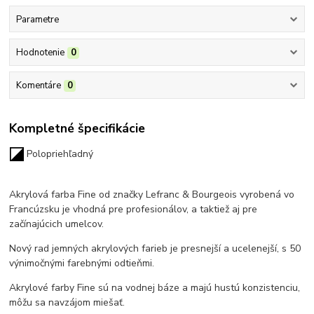
Parametre
Hodnotenie
0
Komentáre
0
Kompletné špecifikácie
Polopriehľadný
Akrylová farba Fine od značky Lefranc & Bourgeois vyrobená vo
Francúzsku
je vhodná pre profesionálov, a taktiež aj pre
začínajúcich umelcov.
Nový rad jemných akrylových farieb je presnejší a ucelenejší, s 50
výnimočnými farebnými odtieňmi.
Akrylové farby Fine sú na vodnej báze a majú hustú konzistenciu,
môžu sa navzájom miešať.