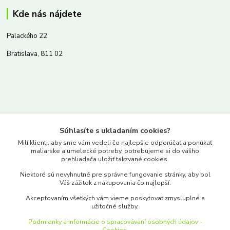
Kde nás nájdete
Palackého 22
Bratislava, 811 02
Kontakty
Súhlasíte s ukladaním cookies?
www.merkantil.sk
Milí klienti, aby sme vám vedeli čo najlepšie odporúčať a ponúkať
maliarske a umelecké potreby, potrebujeme si do vášho
prehliadača uložiť takzvané cookies.
0903 233 443
Niektoré sú nevyhnutné pre správne fungovanie stránky, aby bol
Pondelok-Piatok: 9.00-17.00hod.
Váš zážitok z nakupovania čo najlepší.
objednavky@merkantil-obchod.sk
Akceptovaním všetkých vám vieme poskytovať zmysluplné a
užitočné služby.
Podmienky a informácie o spracovávaní osobných údajov -