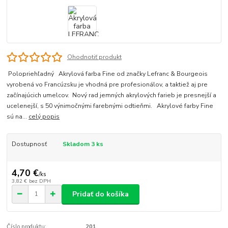
Ohodnotiť produkt
Polopriehľadný Akrylová farba Fine od značky Lefranc & Bourgeois
vyrobená vo Francúzsku je vhodná pre profesionálov, a taktiež aj pre
začínajúcich umelcov. Nový rad jemných akrylových farieb je presnejší a
ucelenejší, s 50 výnimočnými farebnými odtieňmi. Akrylové farby Fine
sú na...
celý popis
Dostupnosť
Skladom 3 ks
4,70 €
/
ks
3,82 €
bez DPH
Pridať do košíka
Číslo produktu:
201