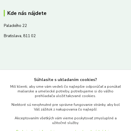
Kde nás nájdete
Palackého 22
Bratislava, 811 02
Kontakty
Súhlasíte s ukladaním cookies?
www.merkantil.sk
Milí klienti, aby sme vám vedeli čo najlepšie odporúčať a ponúkať
maliarske a umelecké potreby, potrebujeme si do vášho
prehliadača uložiť takzvané cookies.
0903 233 443
Niektoré sú nevyhnutné pre správne fungovanie stránky, aby bol
Pondelok-Piatok: 9.00-17.00hod.
Váš zážitok z nakupovania čo najlepší.
objednavky@merkantil-obchod.sk
Akceptovaním všetkých vám vieme poskytovať zmysluplné a
užitočné služby.