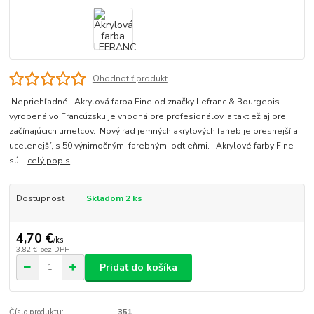
Ohodnotiť produkt
Nepriehľadné Akrylová farba Fine od značky Lefranc & Bourgeois
vyrobená vo Francúzsku je vhodná pre profesionálov, a taktiež aj pre
začínajúcich umelcov. Nový rad jemných akrylových farieb je presnejší a
ucelenejší, s 50 výnimočnými farebnými odtieňmi. Akrylové farby Fine
sú...
celý popis
Dostupnosť
Skladom 2 ks
4,70 €
/
ks
3,82 €
bez DPH
Pridať do košíka
Číslo produktu:
351