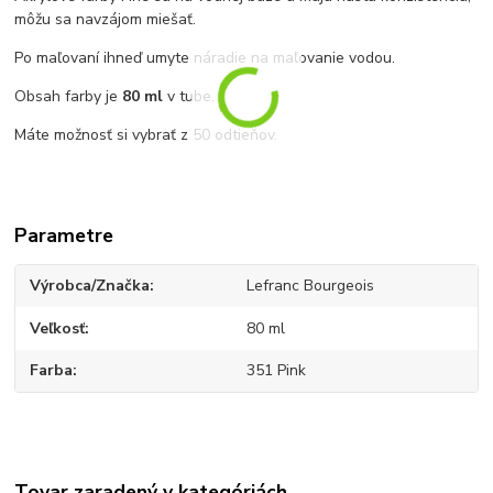
môžu sa navzájom miešať.
Po maľovaní ihneď umyte náradie na maľovanie vodou.
Obsah farby je
80 ml
v tube.
Máte možnosť si vybrať z 50 odtieňov.
Parametre
Výrobca/Značka
Lefranc Bourgeois
Veľkosť
80 ml
Farba
351 Pink
Tovar zaradený v kategóriách