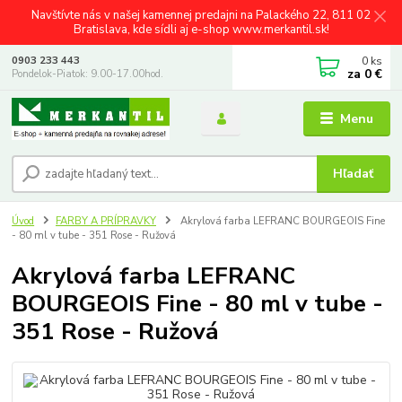
Navštívte nás v našej kamennej predajni na Palackého 22, 811 02
Bratislava, kde sídli aj e-shop www.merkantil.sk!
0
ks
0903 233 443
za
0 €
Pondelok-Piatok: 9.00-17.00hod.
Menu
Hľadať
Úvod
FARBY A PRÍPRAVKY
Akrylová farba LEFRANC BOURGEOIS Fine
- 80 ml v tube - 351 Rose - Ružová
Akrylová farba LEFRANC
BOURGEOIS Fine - 80 ml v tube -
351 Rose - Ružová