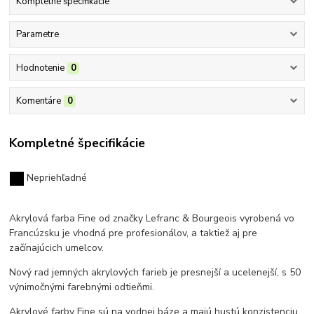
Kompletné špecifikácie
Parametre
Hodnotenie
0
Komentáre
0
Kompletné špecifikácie
Nepriehľadné
Akrylová farba Fine od značky Lefranc & Bourgeois vyrobená vo
Francúzsku
je vhodná pre profesionálov, a taktiež aj pre
začínajúcich umelcov.
Nový rad jemných akrylových farieb je presnejší a ucelenejší, s 50
výnimočnými farebnými odtieňmi.
Akrylové farby Fine sú na vodnej báze a majú hustú konzistenciu,