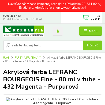
Navštívte nás v našej kamennej predajni na Palackého 22, 811 02
Bratislava, kde sídli aj e-shop www.merkantil.sk!
0
ks
0903 233 443
za
0 €
Pondelok-Piatok: 9.00-17.00hod.
Menu
Hľadať
Úvod
FARBY A PRÍPRAVKY
Akrylová farba LEFRANC BOURGEOIS Fine
- 80 ml v tube - 432 Magenta - Purpurová
Akrylová farba LEFRANC
BOURGEOIS Fine - 80 ml v tube -
432 Magenta - Purpurová