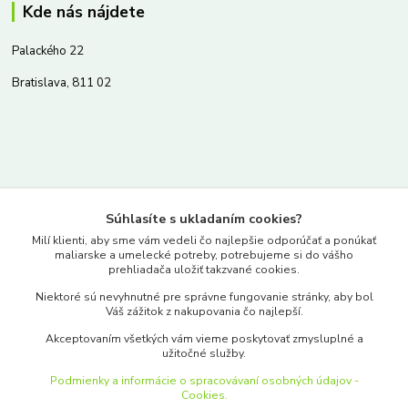
Kde nás nájdete
Palackého 22
Bratislava, 811 02
Kontakty
Súhlasíte s ukladaním cookies?
www.merkantil.sk
Milí klienti, aby sme vám vedeli čo najlepšie odporúčať a ponúkať
maliarske a umelecké potreby, potrebujeme si do vášho
prehliadača uložiť takzvané cookies.
0903 233 443
Niektoré sú nevyhnutné pre správne fungovanie stránky, aby bol
Pondelok-Piatok: 9.00-17.00hod.
Váš zážitok z nakupovania čo najlepší.
objednavky@merkantil-obchod.sk
Akceptovaním všetkých vám vieme poskytovať zmysluplné a
užitočné služby.
Podmienky a informácie o spracovávaní osobných údajov -
Cookies.