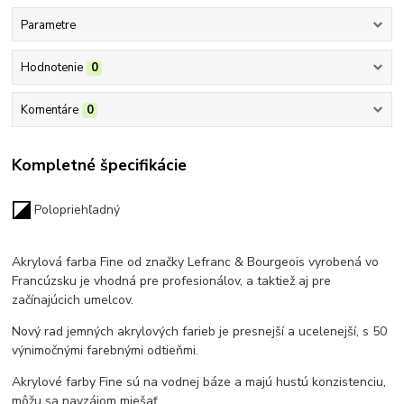
Parametre
Hodnotenie
0
Komentáre
0
Kompletné špecifikácie
Polopriehľadný
Akrylová farba Fine od značky Lefranc & Bourgeois vyrobená vo
Francúzsku
je vhodná pre profesionálov, a taktiež aj pre
začínajúcich umelcov.
Nový rad jemných akrylových farieb je presnejší a ucelenejší, s 50
výnimočnými farebnými odtieňmi.
Akrylové farby Fine sú na vodnej báze a majú hustú konzistenciu,
môžu sa navzájom miešať.