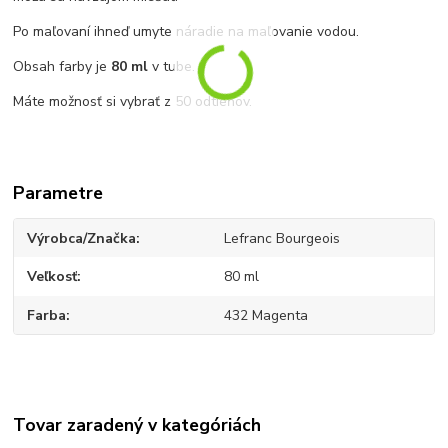
Po maľovaní ihneď umyte náradie na maľovanie vodou.
Obsah farby je
80 ml
v tube.
Máte možnosť si vybrať z 50 odtieňov.
Parametre
Výrobca/Značka
Lefranc Bourgeois
Veľkosť
80 ml
Farba
432 Magenta
Tovar zaradený v kategóriách