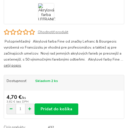
Ohodnotiť produkt
Polopriehľadný Akrylová farba Fine od značky Lefranc & Bourgeois
vyrobená vo Francúzsku je vhodná pre profesionálov, a taktiež aj pre
začínajúcich umelcov. Nový rad jemných akrylových farieb je presnejší a
ucelenejší, s 50 výnimočnými farebnými odtieňmi. Akrylové farby Fine ...
celý popis
Dostupnosť
Skladom 2 ks
4,70 €
/
ks
3,82 €
bez DPH
Pridať do košíka
Číslo produktu:
432