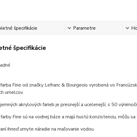
etné špecifikácie
Parametre
Ho
tné špecifikácie
ľadné
farba Fine od značky Lefranc & Bourgeois vyrobená vo
Francúzs
ich umelcov.
jemných akrylových farieb je presnejší a ucelenejší, s 50 výnimo
farby Fine sú na vodnej báze a majú hustú konzistenciu, môžu sa
aní ihneď umyte náradie na maľovanie vodou.