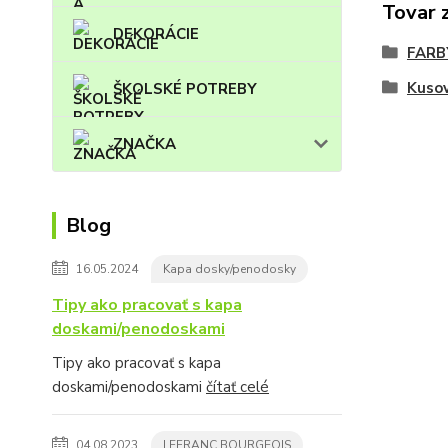
Tovar 
DEKORÁCIE
FARB
Kuso
ŠKOLSKÉ POTREBY
ZNAČKA
Blog
16.05.2024
Kapa dosky/penodosky
Tipy ako pracovať s kapa
doskami/penodoskami
Tipy ako pracovať s kapa
doskami/penodoskami
čítať celé
04.08.2023
LEFRANC BOURGEOIS