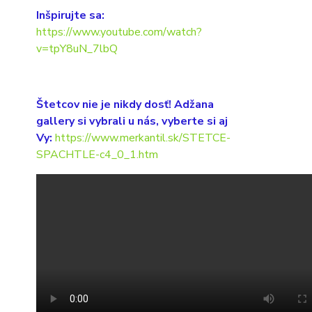
Inšpirujte sa:
https://www.youtube.com/watch?
v=tpY8uN_7lbQ
Štetcov nie je nikdy dosť! Adžana
gallery si vybrali u nás, vyberte si aj
Vy:
https://www.merkantil.sk/STETCE-
SPACHTLE-c4_0_1.htm