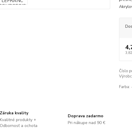
Akrylov
Dos
4,
3,82
Číslo p
Výrobc
Farba:
Záruka kvality
Doprava zadarmo
Kvalitné produkty +
Pri nákupe nad 90 €
Odbornosť a ochota