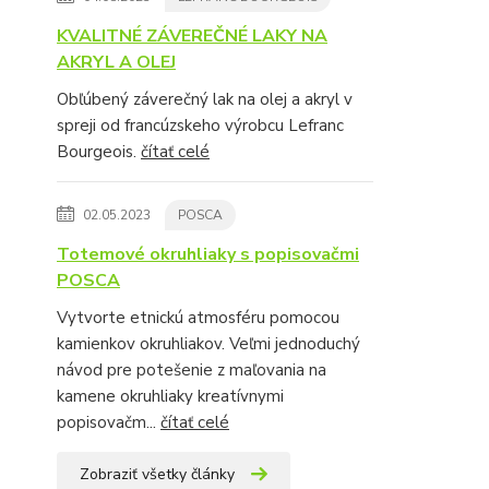
KVALITNÉ ZÁVEREČNÉ LAKY NA
AKRYL A OLEJ
Obľúbený záverečný lak na olej a akryl v
spreji od francúzskeho výrobcu Lefranc
Bourgeois.
čítať celé
02.05.2023
POSCA
Totemové okruhliaky s popisovačmi
POSCA
Vytvorte etnickú atmosféru pomocou
kamienkov okruhliakov. Veľmi jednoduchý
návod pre potešenie z maľovania na
kamene okruhliaky kreatívnymi
popisovačm...
čítať celé
Zobraziť všetky články