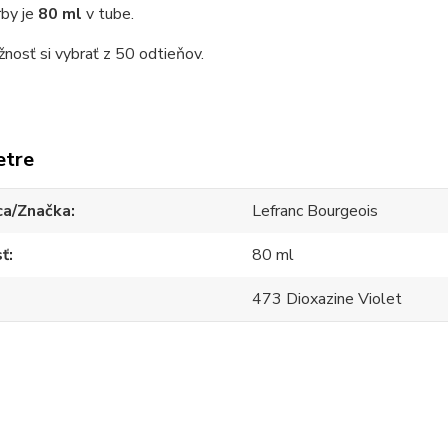
rby je
80 ml
v tube.
osť si vybrať z 50 odtieňov.
etre
ca/Značka
Lefranc Bourgeois
sť
80 ml
473 Dioxazine Violet