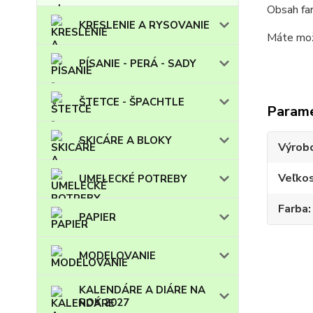
Obsah fa
KRESLENIE A RYSOVANIE
Máte možn
PÍSANIE - PERÁ - SADY
ŠTETCE - ŠPACHTLE
Param
SKICÁRE A BLOKY
Výrob
Veľko
UMELECKÉ POTREBY
Farba
PAPIER
MODELOVANIE
KALENDÁRE A DIÁRE NA
ROK 2027