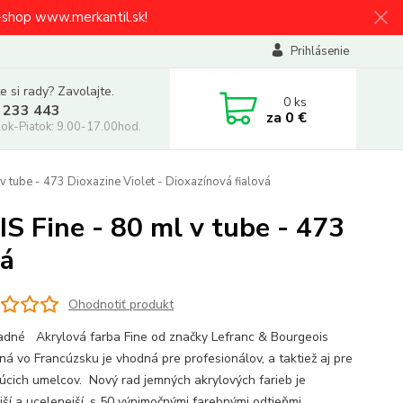
e-shop www.merkantil.sk!
Prihlásenie
e si rady? Zavolajte.
0
ks
 233 443
za
0 €
ok-Piatok: 9.00-17.00hod.
tube - 473 Dioxazine Violet - Dioxazínová fialová
Fine - 80 ml v tube - 473
vá
Ohodnotiť produkt
adné Akrylová farba Fine od značky Lefranc & Bourgeois
ná vo Francúzsku je vhodná pre profesionálov, a taktiež aj pre
júcich umelcov. Nový rad jemných akrylových farieb je
jší a ucelenejší, s 50 výnimočnými farebnými odtieňmi.