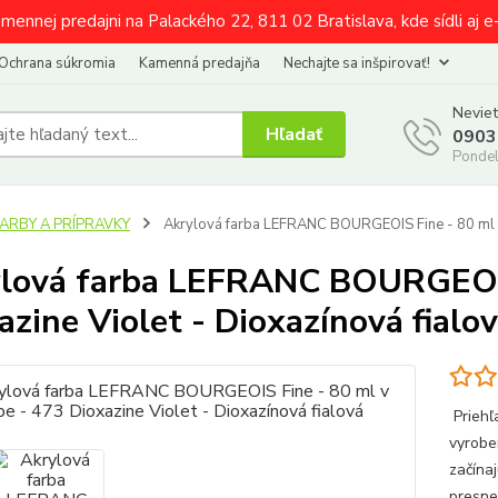
amennej predajni na Palackého 22, 811 02 Bratislava, kde sídli aj 
Ochrana súkromia
Kamenná predajňa
Nechajte sa inšpirovať!
Neviet
Hľadať
0903
Pondel
FARBY A PRÍPRAVKY
Akrylová farba LEFRANC BOURGEOIS Fine - 80 ml v 
lová farba LEFRANC BOURGEOIS 
azine Violet - Dioxazínová fialo
Priehľ
vyrobe
začína
presne