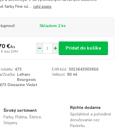
é farby Fine sú ...
celý popis
tupnosť
Skladom 2 ks
70 €
/
ks
Pridať do košíka
 €
bez DPH
roduktu:
473
EAN kód:
3013643003656
a/Značka:
Lefranc
Veľkosť:
80 ml
Bourgeois
473 Dioxazine Violet
Rýchle dodanie
Široký sortiment
Spoľahlivé a pohodlné
Farby, Plátna, Štetce,
doručovanie cez
Stojany
Packetu