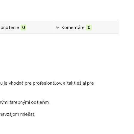
dnotenie
0
Komentáre
0
ku
je vhodná pre profesionálov, a taktiež aj pre
čnými farebnými odtieňmi.
 navzájom miešať.