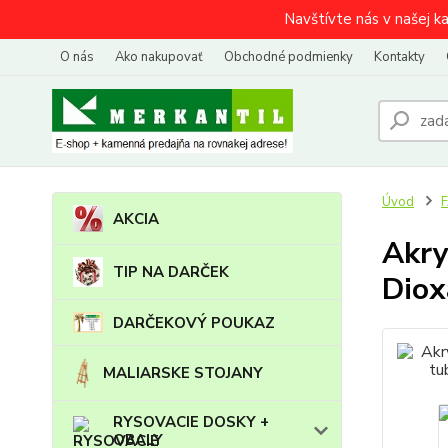
Navštívte nás v našej k
O nás
Ako nakupovať
Obchodné podmienky
Kontakty
Úvod
AKCIA
Akry
TIP NA DARČEK
Diox
DARČEKOVÝ POUKAZ
MALIARSKE STOJANY
RYSOVACIE DOSKY +
OBALY