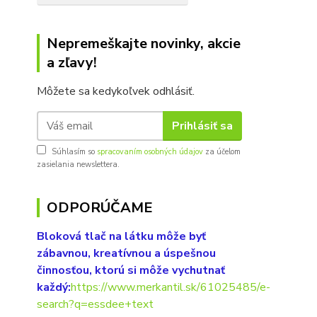
Nepremeškajte novinky, akcie
a zľavy!
Môžete sa kedykoľvek odhlásiť.
Prihlásiť sa
Súhlasím so
spracovaním osobných údajov
za účelom
zasielania newslettera.
ODPORÚČAME
Bloková tlač na látku môže byť
zábavnou, kreatívnou a úspešnou
činnosťou, ktorú si môže vychutnať
každý:
https://www.merkantil.sk/61025485/e-
search?q=essdee+text