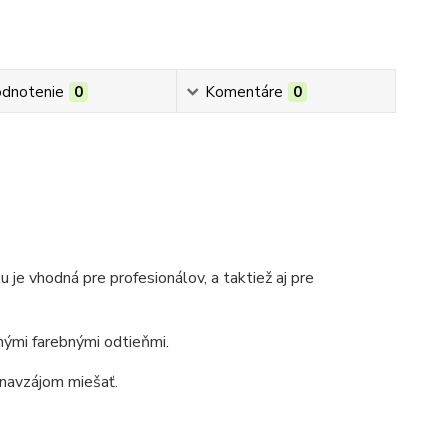
dnotenie
0
Komentáre
0
ku
je vhodná pre profesionálov, a taktiež aj pre
čnými farebnými odtieňmi.
 navzájom miešať.