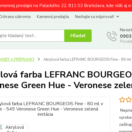
amennej predajni na Palackého 22, 811 02 Bratislava, kde sídli aj 
Ochrana súkromia
Kamenná predajňa
Nechajte sa inšpirovať!
Neviet
Hľadať
0903
Pondel
FARBY A PRÍPRAVKY
Akrylová farba LEFRANC BOURGEOIS Fine - 80 ml v 
lová farba LEFRANC BOURGEOIS 
nese Green Hue - Veronese zele
Neprie
vyrobe
začína
presne