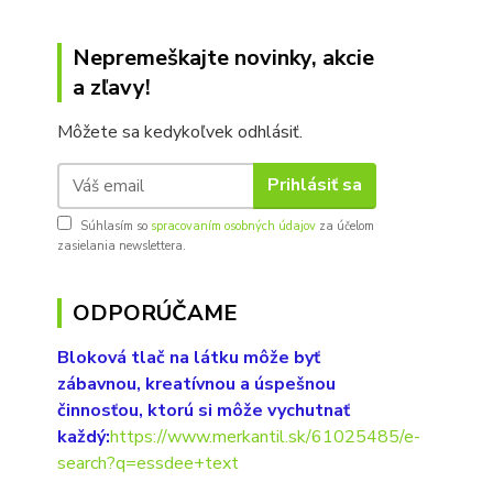
Nepremeškajte novinky, akcie
a zľavy!
Môžete sa kedykoľvek odhlásiť.
Prihlásiť sa
Súhlasím so
spracovaním osobných údajov
za účelom
zasielania newslettera.
ODPORÚČAME
Bloková tlač na látku môže byť
zábavnou, kreatívnou a úspešnou
činnosťou, ktorú si môže vychutnať
každý:
https://www.merkantil.sk/61025485/e-
search?q=essdee+text