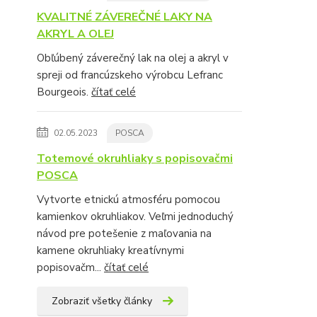
KVALITNÉ ZÁVEREČNÉ LAKY NA
AKRYL A OLEJ
Obľúbený záverečný lak na olej a akryl v
spreji od francúzskeho výrobcu Lefranc
Bourgeois.
čítať celé
02.05.2023
POSCA
Totemové okruhliaky s popisovačmi
POSCA
Vytvorte etnickú atmosféru pomocou
kamienkov okruhliakov. Veľmi jednoduchý
návod pre potešenie z maľovania na
kamene okruhliaky kreatívnymi
popisovačm...
čítať celé
Zobraziť všetky články