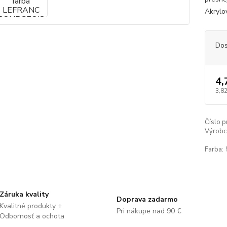
Akrylov
Dos
4,
3,82
Číslo p
Výrobc
Farba:
Záruka kvality
Doprava zadarmo
Kvalitné produkty +
Pri nákupe nad 90 €
Odbornosť a ochota