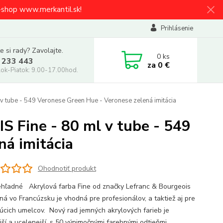
e-shop www.merkantil.sk!
Prihlásenie
e si rady? Zavolajte.
0
ks
 233 443
za
0 €
ok-Piatok: 9.00-17.00hod.
tube - 549 Veronese Green Hue - Veronese zelená imitácia
Fine - 80 ml v tube - 549
ná imitácia
Ohodnotiť produkt
hľadné Akrylová farba Fine od značky Lefranc & Bourgeois
ná vo Francúzsku je vhodná pre profesionálov, a taktiež aj pre
júcich umelcov. Nový rad jemných akrylových farieb je
jší a ucelenejší, s 50 výnimočnými farebnými odtieňmi.