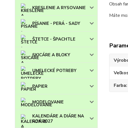
Obsah fa
KRESLENIE A RYSOVANIE
Máte možn
PÍSANIE - PERÁ - SADY
ŠTETCE - ŠPACHTLE
Param
SKICÁRE A BLOKY
Výrob
UMELECKÉ POTREBY
Veľko
Farba
PAPIER
MODELOVANIE
KALENDÁRE A DIÁRE NA
ROK 2027