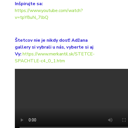
Inšpirujte sa:
https://www.youtube.com/watch?
v=tpY8uN_7lbQ
Štetcov nie je nikdy dosť! Adžana
gallery si vybrali u nás, vyberte si aj
Vy:
https://www.merkantil.sk/STETCE-
SPACHTLE-c4_0_1.htm