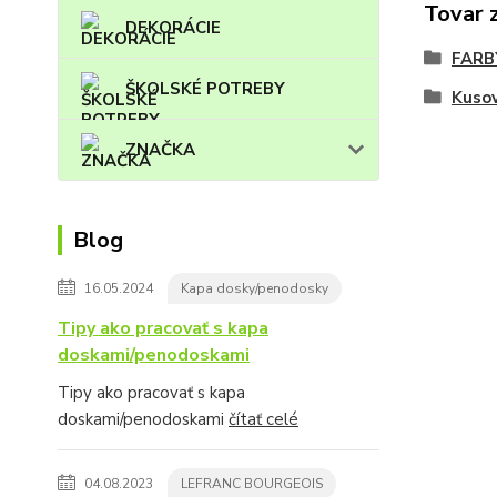
Tovar 
DEKORÁCIE
FARB
ŠKOLSKÉ POTREBY
Kuso
ZNAČKA
Blog
16.05.2024
Kapa dosky/penodosky
Tipy ako pracovať s kapa
doskami/penodoskami
Tipy ako pracovať s kapa
doskami/penodoskami
čítať celé
04.08.2023
LEFRANC BOURGEOIS