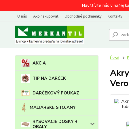
Navštívte nás v našej k
O nás
Ako nakupovať
Obchodné podmienky
Kontakty
Úvod
AKCIA
Akry
TIP NA DARČEK
Vero
DARČEKOVÝ POUKAZ
MALIARSKE STOJANY
RYSOVACIE DOSKY +
OBALY