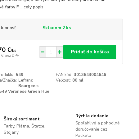
é farby Fi...
celý popis
tupnosť
Skladom 2 ks
70 €
/
ks
Pridať do košíka
 €
bez DPH
roduktu:
549
EAN kód:
3013643004646
a/Značka:
Lefranc
Veľkosť:
80 ml
Bourgeois
549 Veronese Green Hue
Rýchle dodanie
Široký sortiment
Spoľahlivé a pohodlné
Farby, Plátna, Štetce,
doručovanie cez
Stojany
Packetu