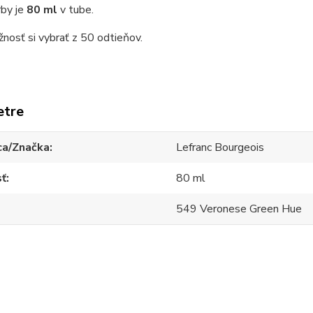
rby je
80 ml
v tube.
osť si vybrať z 50 odtieňov.
etre
ca/Značka
Lefranc Bourgeois
sť
80 ml
549 Veronese Green Hue