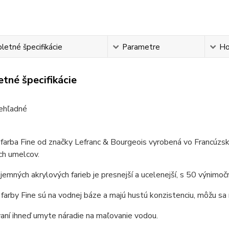
etné špecifikácie
Parametre
Ho
tné špecifikácie
ehľadné
farba Fine od značky Lefranc & Bourgeois vyrobená vo
Francúzs
ich umelcov.
jemných akrylových farieb je presnejší a ucelenejší, s 50 výnimo
farby Fine sú na vodnej báze a majú hustú konzistenciu, môžu sa
aní ihneď umyte náradie na maľovanie vodou.