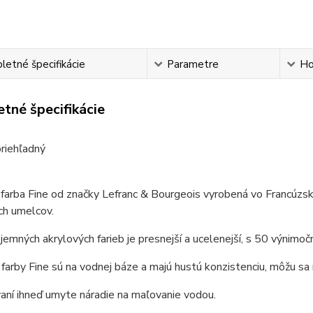
etné špecifikácie
Parametre
Ho
tné špecifikácie
riehľadný
farba Fine od značky Lefranc & Bourgeois vyrobená vo
Francúzs
ich umelcov.
jemných akrylových farieb je presnejší a ucelenejší, s 50 výnimo
farby Fine sú na vodnej báze a majú hustú konzistenciu, môžu sa
aní ihneď umyte náradie na maľovanie vodou.