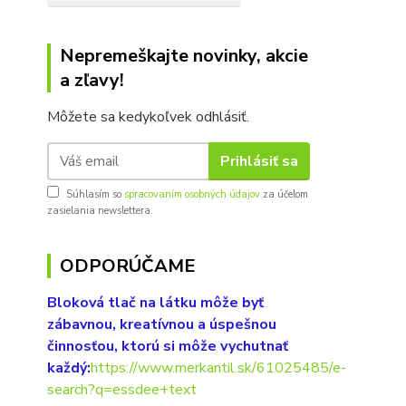
Nepremeškajte novinky, akcie
a zľavy!
Môžete sa kedykoľvek odhlásiť.
Prihlásiť sa
Súhlasím so
spracovaním osobných údajov
za účelom
zasielania newslettera.
ODPORÚČAME
Bloková tlač na látku môže byť
zábavnou, kreatívnou a úspešnou
činnosťou, ktorú si môže vychutnať
každý:
https://www.merkantil.sk/61025485/e-
search?q=essdee+text