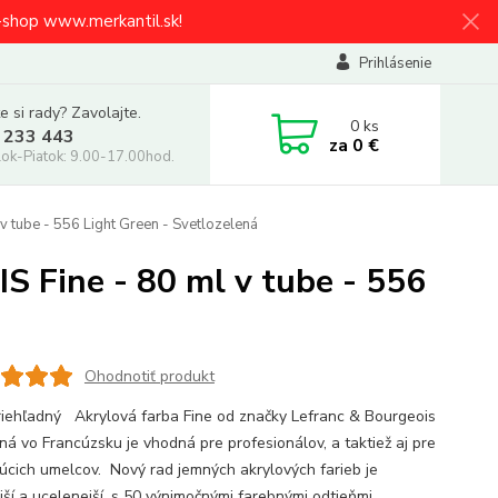
e-shop www.merkantil.sk!
Prihlásenie
e si rady? Zavolajte.
0
ks
 233 443
za
0 €
ok-Piatok: 9.00-17.00hod.
tube - 556 Light Green - Svetlozelená
Fine - 80 ml v tube - 556
Ohodnotiť produkt
iehľadný Akrylová farba Fine od značky Lefranc & Bourgeois
ná vo Francúzsku je vhodná pre profesionálov, a taktiež aj pre
júcich umelcov. Nový rad jemných akrylových farieb je
jší a ucelenejší, s 50 výnimočnými farebnými odtieňmi.