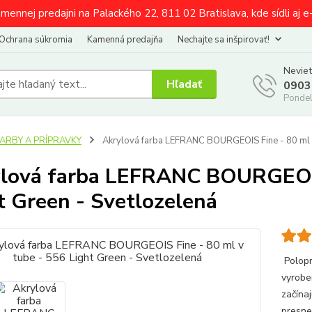
amennej predajni na Palackého 22, 811 02 Bratislava, kde sídli aj 
Ochrana súkromia
Kamenná predajňa
Nechajte sa inšpirovať!
Neviet
Hľadať
0903
Pondel
FARBY A PRÍPRAVKY
Akrylová farba LEFRANC BOURGEOIS Fine - 80 ml v 
lová farba LEFRANC BOURGEOIS 
t Green - Svetlozelená
Polopr
vyrobe
začína
presne