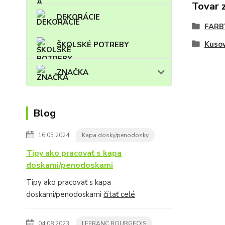
Tovar 
DEKORÁCIE
FARB
Kuso
ŠKOLSKÉ POTREBY
ZNAČKA
Blog
16.05.2024
Kapa dosky/penodosky
Tipy ako pracovať s kapa
doskami/penodoskami
Tipy ako pracovať s kapa
doskami/penodoskami
čítať celé
04.08.2023
LEFRANC BOURGEOIS