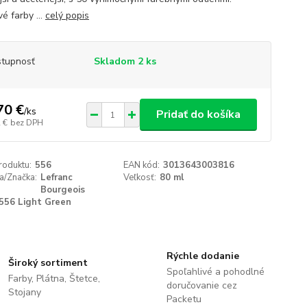
é farby ...
celý popis
tupnosť
Skladom 2 ks
70 €
/
ks
Pridať do košíka
 €
bez DPH
roduktu:
556
EAN kód:
3013643003816
a/Značka:
Lefranc
Veľkosť:
80 ml
Bourgeois
556 Light Green
Rýchle dodanie
Široký sortiment
Spoľahlivé a pohodlné
Farby, Plátna, Štetce,
doručovanie cez
Stojany
Packetu