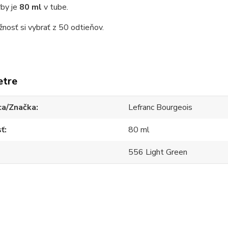
rby je
80 ml
v tube.
osť si vybrať z 50 odtieňov.
etre
ca/Značka
Lefranc Bourgeois
sť
80 ml
556 Light Green