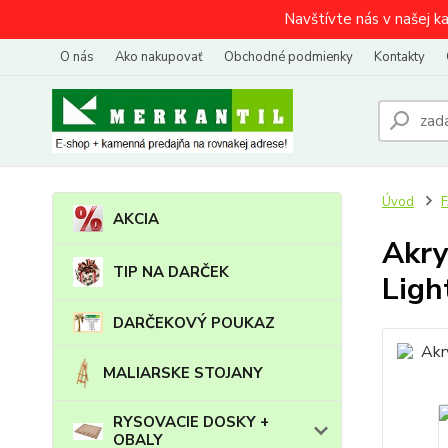
Navštívte nás v našej k
O nás
Ako nakupovať
Obchodné podmienky
Kontakty
Úvod
AKCIA
Akry
TIP NA DARČEK
Ligh
DARČEKOVÝ POUKAZ
MALIARSKE STOJANY
RYSOVACIE DOSKY +
OBALY