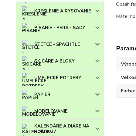
Obsah fa
KRESLENIE A RYSOVANIE
Máte možn
PÍSANIE - PERÁ - SADY
ŠTETCE - ŠPACHTLE
Param
SKICÁRE A BLOKY
Výrob
Veľko
UMELECKÉ POTREBY
Farba
PAPIER
MODELOVANIE
KALENDÁRE A DIÁRE NA
ROK 2027