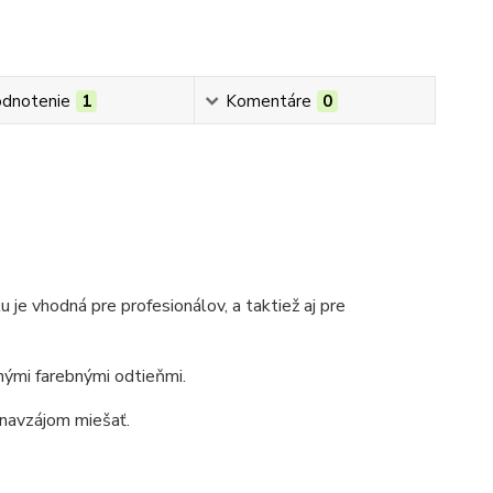
dnotenie
1
Komentáre
0
ku
je vhodná pre profesionálov, a taktiež aj pre
čnými farebnými odtieňmi.
 navzájom miešať.