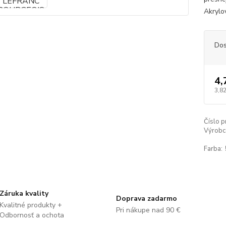
Akrylov
Dos
4,
3,82
Číslo p
Výrobc
Farba:
Záruka kvality
Doprava zadarmo
Kvalitné produkty +
Pri nákupe nad 90 €
Odbornosť a ochota