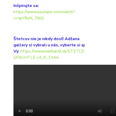
Inšpirujte sa:
https://www.youtube.com/watch?
v=tpY8uN_7lbQ
Štetcov nie je nikdy dosť! Adžana
gallery si vybrali u nás, vyberte si aj
Vy:
https://www.merkantil.sk/STETCE-
SPACHTLE-c4_0_1.htm