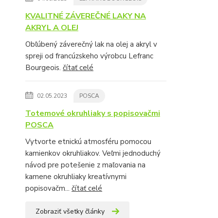
KVALITNÉ ZÁVEREČNÉ LAKY NA
AKRYL A OLEJ
Obľúbený záverečný lak na olej a akryl v
spreji od francúzskeho výrobcu Lefranc
Bourgeois.
čítať celé
02.05.2023
POSCA
Totemové okruhliaky s popisovačmi
POSCA
Vytvorte etnickú atmosféru pomocou
kamienkov okruhliakov. Veľmi jednoduchý
návod pre potešenie z maľovania na
kamene okruhliaky kreatívnymi
popisovačm...
čítať celé
Zobraziť všetky články