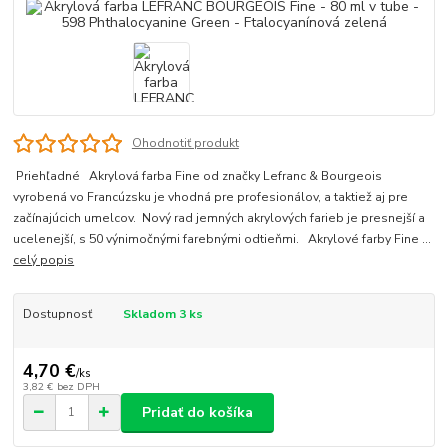
Ohodnotiť produkt
Priehľadné Akrylová farba Fine od značky Lefranc & Bourgeois
vyrobená vo Francúzsku je vhodná pre profesionálov, a taktiež aj pre
začínajúcich umelcov. Nový rad jemných akrylových farieb je presnejší a
ucelenejší, s 50 výnimočnými farebnými odtieňmi. Akrylové farby Fine ...
celý popis
Dostupnosť
Skladom 3 ks
4,70 €
/
ks
3,82 €
bez DPH
Pridať do košíka