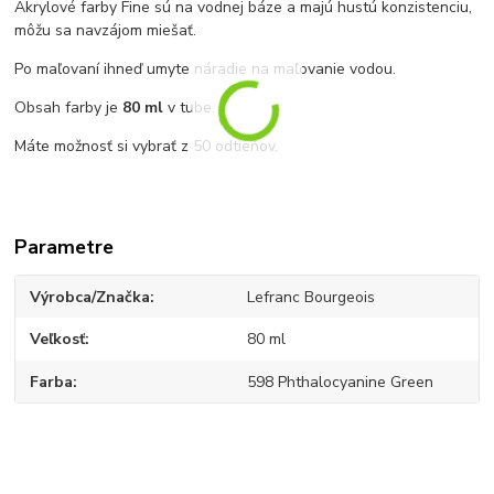
Akrylové farby Fine sú na vodnej báze a majú hustú konzistenciu,
môžu sa navzájom miešať.
Po maľovaní ihneď umyte náradie na maľovanie vodou.
Obsah farby je
80 ml
v tube.
Máte možnosť si vybrať z 50 odtieňov.
Parametre
Výrobca/Značka
Lefranc Bourgeois
Veľkosť
80 ml
Farba
598 Phthalocyanine Green