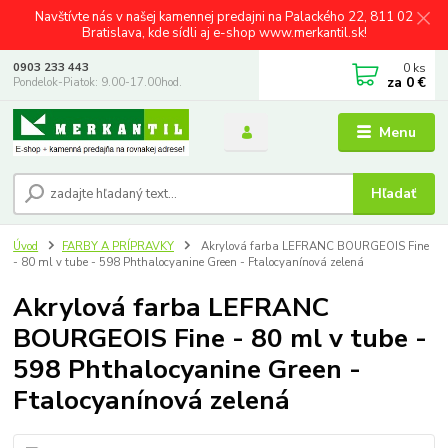
Navštívte nás v našej kamennej predajni na Palackého 22, 811 02
Bratislava, kde sídli aj e-shop www.merkantil.sk!
0
ks
0903 233 443
za
0 €
Pondelok-Piatok: 9.00-17.00hod.
Menu
Hľadať
Úvod
FARBY A PRÍPRAVKY
Akrylová farba LEFRANC BOURGEOIS Fine
- 80 ml v tube - 598 Phthalocyanine Green - Ftalocyanínová zelená
Akrylová farba LEFRANC
BOURGEOIS Fine - 80 ml v tube -
598 Phthalocyanine Green -
Ftalocyanínová zelená