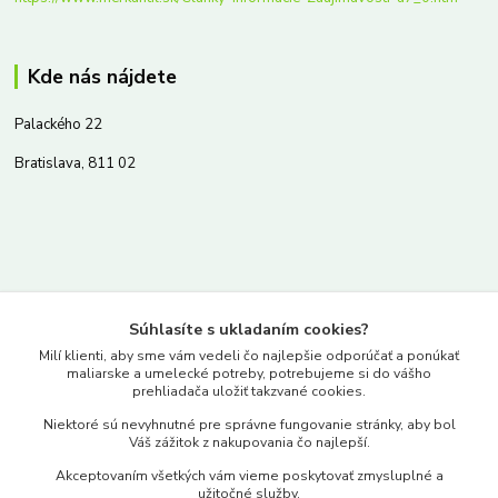
Kde nás nájdete
Palackého 22
Bratislava, 811 02
Kontakty
Súhlasíte s ukladaním cookies?
www.merkantil.sk
Milí klienti, aby sme vám vedeli čo najlepšie odporúčať a ponúkať
maliarske a umelecké potreby, potrebujeme si do vášho
prehliadača uložiť takzvané cookies.
0903 233 443
Niektoré sú nevyhnutné pre správne fungovanie stránky, aby bol
Pondelok-Piatok: 9.00-17.00hod.
Váš zážitok z nakupovania čo najlepší.
objednavky@merkantil-obchod.sk
Akceptovaním všetkých vám vieme poskytovať zmysluplné a
užitočné služby.