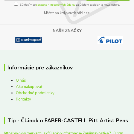
Súhlasím so
spracovaním osobných údajov
za účelom zasielania newslettera.
Môžete sa kedykoľvek odhlásiť.
NAŠE ZNAČKY
Informácie pre zákazníkov
O nás
Ako nakupovať
Obchodné podmienky
Kontakty
Tip - Článok o FABER-CASTELL Pitt Artist Pens
https://www.merkantil.sk/Clanky-Informacie-Zaujimavosti-a7_0.htm