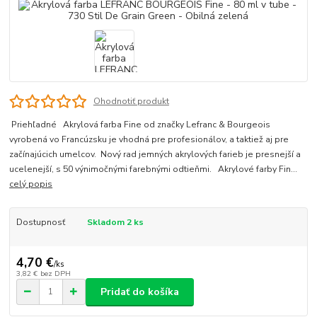
Ohodnotiť produkt
Priehľadné Akrylová farba Fine od značky Lefranc & Bourgeois
vyrobená vo Francúzsku je vhodná pre profesionálov, a taktiež aj pre
začínajúcich umelcov. Nový rad jemných akrylových farieb je presnejší a
ucelenejší, s 50 výnimočnými farebnými odtieňmi. Akrylové farby Fin...
celý popis
Dostupnosť
Skladom 2 ks
4,70 €
/
ks
3,82 €
bez DPH
Pridať do košíka