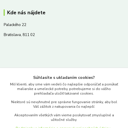
Kde nás nájdete
Palackého 22
Bratislava, 811 02
Kontakty
Súhlasíte s ukladaním cookies?
www.merkantil.sk
Milí klienti, aby sme vám vedeli čo najlepšie odporúčať a ponúkať
maliarske a umelecké potreby, potrebujeme si do vášho
prehliadača uložiť takzvané cookies.
0903 233 443
Niektoré sú nevyhnutné pre správne fungovanie stránky, aby bol
Pondelok-Piatok: 9.00-17.00hod.
Váš zážitok z nakupovania čo najlepší.
objednavky@merkantil-obchod.sk
Akceptovaním všetkých vám vieme poskytovať zmysluplné a
užitočné služby.