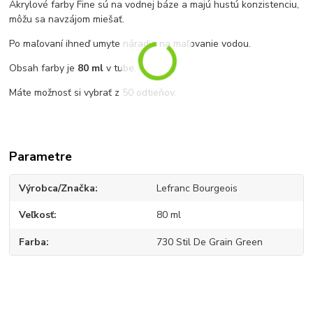
Akrylové farby Fine sú na vodnej báze a majú hustú konzistenciu,
môžu sa navzájom miešať.
Po maľovaní ihneď umyte náradie na maľovanie vodou.
Obsah farby je
80 ml
v tube.
Máte možnosť si vybrať z 50 odtieňov.
Parametre
Výrobca/Značka
Lefranc Bourgeois
Veľkosť
80 ml
Farba
730 Stil De Grain Green