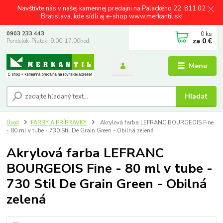
Navštívte nás v našej kamennej predajni na Palackého 22, 811 02
Bratislava, kde sídli aj e-shop www.merkantil.sk!
0
ks
0903 233 443
za
0 €
Pondelok-Piatok: 9.00-17.00hod.
Menu
Hľadať
Úvod
FARBY A PRÍPRAVKY
Akrylová farba LEFRANC BOURGEOIS Fine
- 80 ml v tube - 730 Stil De Grain Green - Obilná zelená
Akrylová farba LEFRANC
BOURGEOIS Fine - 80 ml v tube -
730 Stil De Grain Green - Obilná
zelená