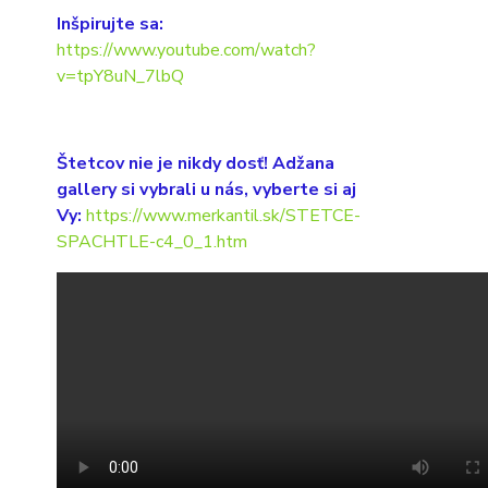
Inšpirujte sa:
https://www.youtube.com/watch?
v=tpY8uN_7lbQ
Štetcov nie je nikdy dosť! Adžana
gallery si vybrali u nás, vyberte si aj
Vy:
https://www.merkantil.sk/STETCE-
SPACHTLE-c4_0_1.htm