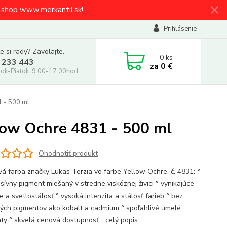
e-shop www.merkantil.sk!
Prihlásenie
e si rady? Zavolajte.
0
ks
 233 443
za
0 €
ok-Piatok: 9.00-17.00hod.
 - 500 ml
low Ochre 4831 - 500 ml
Ohodnotiť produkt
vá farba značky Lukas Terzia vo farbe Yellow Ochre, č. 4831: °
sívny pigment miešaný v stredne viskóznej živici ° vynikajúce
e a svetlostálosť ° vysoká intenzita a stálosť farieb ° bez
vých pigmentov ako kobalt a cadmium ° spoľahlivé umelé
ty ° skvelá cenová dostupnosť...
celý popis