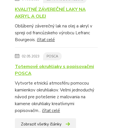
KVALITNÉ ZÁVEREČNÉ LAKY NA
AKRYL A OLEJ
Obľúbený záverečný lak na olej a akryl v
spreji od francúzskeho výrobcu Lefranc
Bourgeois.
čítať celé
02.05.2023
POSCA
Totemové okruhliaky s popisovačmi
POSCA
Vytvorte etnickú atmosféru pomocou
kamienkov okruhliakov. Veľmi jednoduchý
návod pre potešenie z maľovania na
kamene okruhliaky kreatívnymi
popisovačm...
čítať celé
Zobraziť všetky články