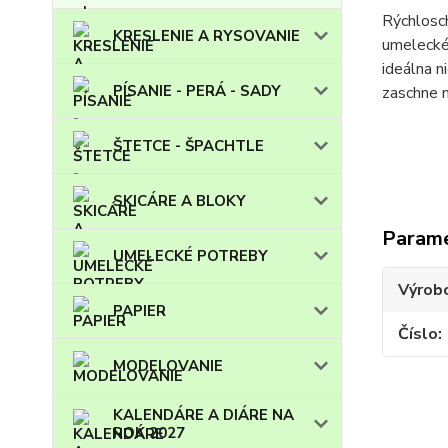
Rýchlosch
KRESLENIE A RYSOVANIE
umelecké
ideálna n
PÍSANIE - PERÁ - SADY
zaschne n
ŠTETCE - ŠPACHTLE
SKICÁRE A BLOKY
Param
UMELECKÉ POTREBY
Výrob
PAPIER
Číslo
MODELOVANIE
KALENDÁRE A DIÁRE NA
ROK 2027