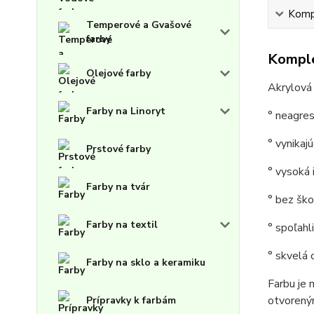
Kompl
Temperové a Gvašové
farby
Komple
Olejové farby
Akrylová
Farby na Linoryt
° neagres
° vynikaj
Prstové farby
° vysoká 
Farby na tvár
° bez šk
Farby na textil
° spoľah
° skvelá
Farby na sklo a keramiku
Farbu je 
otvoreným
Prípravky k farbám