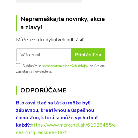
Nepremeškajte novinky, akcie
a zľavy!
Môžete sa kedykoľvek odhlásiť.
Prihlásiť sa
Súhlasím so
spracovaním osobných údajov
za účelom
zasielania newslettera.
ODPORÚČAME
Bloková tlač na látku môže byť
zábavnou, kreatívnou a úspešnou
činnosťou, ktorú si môže vychutnať
každý:
https://www.merkantil.sk/61025485/e-
search?q=essdee+text