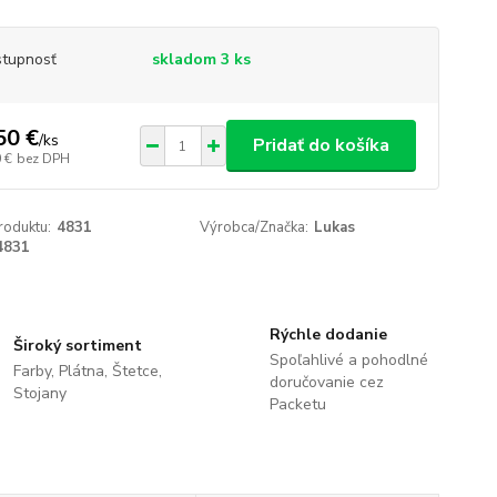
tupnosť
skladom 3 ks
50 €
/
ks
Pridať do košíka
 €
bez DPH
roduktu:
4831
Výrobca/Značka:
Lukas
4831
Rýchle dodanie
Široký sortiment
Spoľahlivé a pohodlné
Farby, Plátna, Štetce,
doručovanie cez
Stojany
Packetu