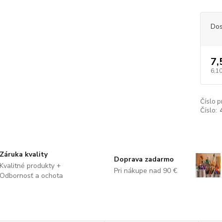
Dos
7,
6,10
Číslo p
Číslo:
Záruka kvality
Doprava zadarmo
Kvalitné produkty +
Pri nákupe nad 90 €
Odbornosť a ochota