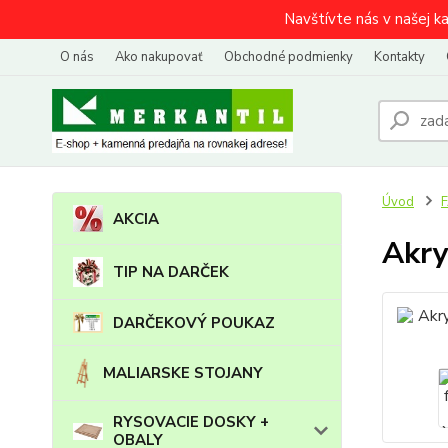
Navštívte nás v našej k
O nás
Ako nakupovať
Obchodné podmienky
Kontakty
Úvod
AKCIA
Akry
TIP NA DARČEK
DARČEKOVÝ POUKAZ
MALIARSKE STOJANY
RYSOVACIE DOSKY +
OBALY