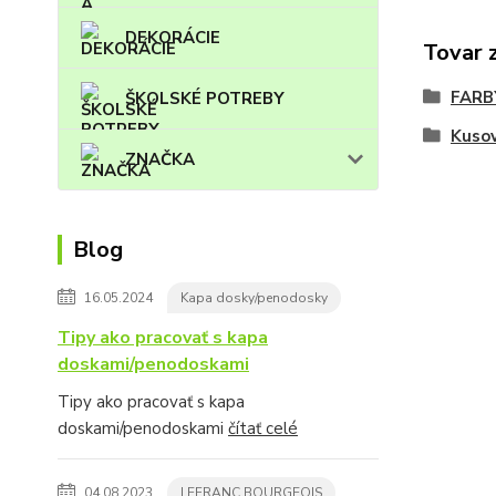
DEKORÁCIE
Tovar 
FARB
ŠKOLSKÉ POTREBY
Kuso
ZNAČKA
Blog
16.05.2024
Kapa dosky/penodosky
Tipy ako pracovať s kapa
doskami/penodoskami
Tipy ako pracovať s kapa
doskami/penodoskami
čítať celé
04.08.2023
LEFRANC BOURGEOIS