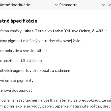
etné špecifikácie
Parametre
Ho
tné špecifikácie
 farba značky
Lukas Terzia
vo
farbe Yellow Ochre, č. 4831
:
ívny pigment miešaný v stredne viskóznej živici
úce pokrytie a svetlostálosť
intenzita a stálosť farieb
odlivých pigmentov ako kobalt a cadmium
livé umelé pigmenty
 cenová dostupnosť
možné nanášať takmer na všetky materiály za predpokladu, že sú
i pórmi, ako je akrylový papier, lepenka, natiahnuté plátno, dre