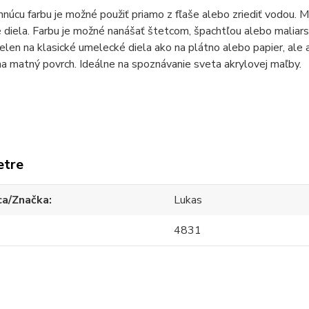
núcu farbu je možné použiť priamo z fľaše alebo zriediť vodou. M
 diela. Farbu je možné nanášať štetcom, špachtľou alebo mali
ielen na klasické umelecké diela ako na plátno alebo papier, ale 
a matný povrch. Ideálne na spoznávanie sveta akrylovej maľby.
etre
ca/Značka
Lukas
4831