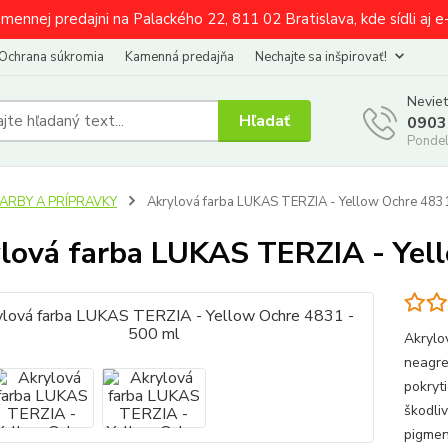
amennej predajni na Palackého 22, 811 02 Bratislava, kde sídli aj 
Ochrana súkromia
Kamenná predajňa
Nechajte sa inšpirovať!
Neviet
Hľadať
0903
Pondel
FARBY A PRÍPRAVKY
Akrylová farba LUKAS TERZIA - Yellow Ochre 4831
lová farba LUKAS TERZIA - Yel
Akrylo
neagre
pokryti
škodli
pigmen