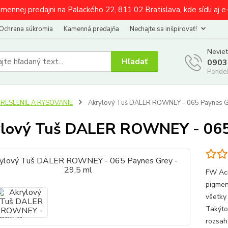
amennej predajni na Palackého 22, 811 02 Bratislava, kde sídli aj 
Ochrana súkromia
Kamenná predajňa
Nechajte sa inšpirovať!
Neviet
Hľadať
0903
Pondel
KRESLENIE A RYSOVANIE
Akrylový Tuš DALER ROWNEY - 065 Paynes Gr
lový Tuš DALER ROWNEY - 065 
FW Acr
pigmen
všetky
Takýto
rozsah