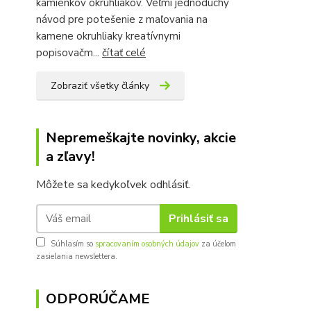
kamienkov okruhliakov. Veľmi jednoduchý
návod pre potešenie z maľovania na
kamene okruhliaky kreatívnymi
popisovačm...
čítať celé
Zobraziť všetky články
Nepremeškajte novinky, akcie
a zľavy!
Môžete sa kedykoľvek odhlásiť.
Prihlásiť sa
Súhlasím so
spracovaním osobných údajov
za účelom
zasielania newslettera.
ODPORÚČAME