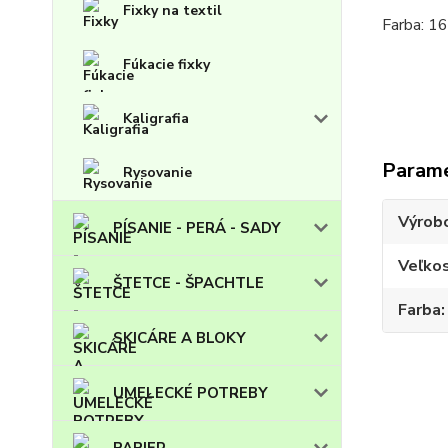
Fixky na textil
Farba: 1
Fúkacie fixky
Kaligrafia
Param
Rysovanie
Výrob
PÍSANIE - PERÁ - SADY
Veľko
ŠTETCE - ŠPACHTLE
Farba
SKICÁRE A BLOKY
UMELECKÉ POTREBY