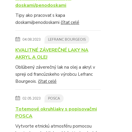
doskami/penodoskami
Tipy ako pracovať s kapa
doskami/penodoskami
čítať celé
04.08.2023
LEFRANC BOURGEOIS
KVALITNÉ ZÁVEREČNÉ LAKY NA
AKRYL A OLEJ
Obľúbený záverečný lak na olej a akryl v
spreji od francúzskeho výrobcu Lefranc
Bourgeois.
čítať celé
02.05.2023
POSCA
Totemové okruhliaky s popisovačmi
POSCA
Vytvorte etnickú atmosféru pomocou