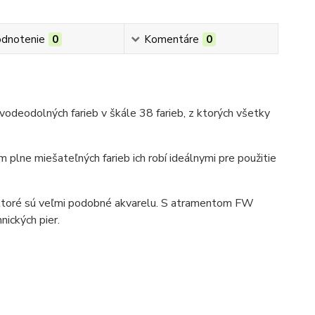
dnotenie
0
Komentáre
0
vodeodolných farieb v škále 38 farieb, z ktorých všetky
plne miešateľných farieb ich robí ideálnymi pre použitie
, ktoré sú veľmi podobné akvarelu. S atramentom FW
nických pier.