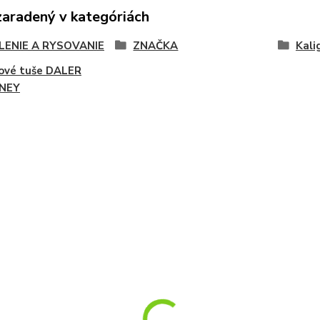
zaradený v kategóriách
LENIE A RYSOVANIE
ZNAČKA
Kali
ové tuše DALER
NEY