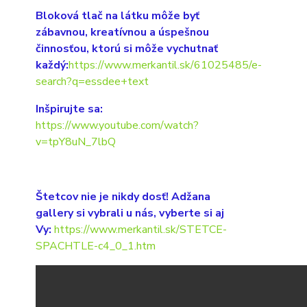
Bloková tlač na látku môže byť
zábavnou, kreatívnou a úspešnou
činnosťou, ktorú si môže vychutnať
každý:
https://www.merkantil.sk/61025485/e-
search?q=essdee+text
Inšpirujte sa:
https://www.youtube.com/watch?
v=tpY8uN_7lbQ
Štetcov nie je nikdy dosť! Adžana
gallery si vybrali u nás, vyberte si aj
Vy:
https://www.merkantil.sk/STETCE-
SPACHTLE-c4_0_1.htm