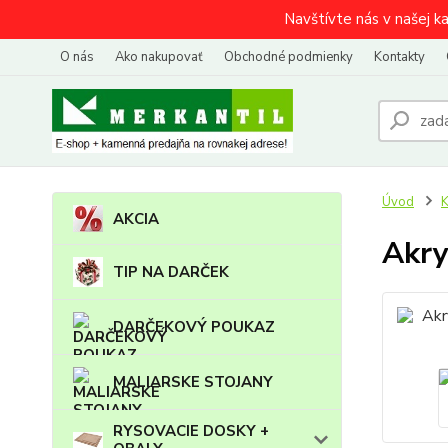
Navštívte nás v našej k
O nás
Ako nakupovať
Obchodné podmienky
Kontakty
Úvod
AKCIA
Akry
TIP NA DARČEK
DARČEKOVÝ POUKAZ
MALIARSKE STOJANY
RYSOVACIE DOSKY +