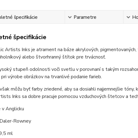
etné špecifikácie
Parametre
Ho
tné špecifikácie
c Artists Inks je atrament na báze akrylových, pigmentovaných, 
uholníkový alebo štvorhranný štítok pre trvácnosť.
soký stupeň odolnosti voči svetlu v porovnaní s takým rozsahom 
pri výrobe obrázkov na trvanlivé podanie farieb.
šak môžu byť farby zriedené, aby sa dosiahli najjemnejšie tóny
rtists Inks sa dobre pracuje pomocou vzduchových štetcov a tech
 v Anglicku
 Daler-Rowney
9,5 ml