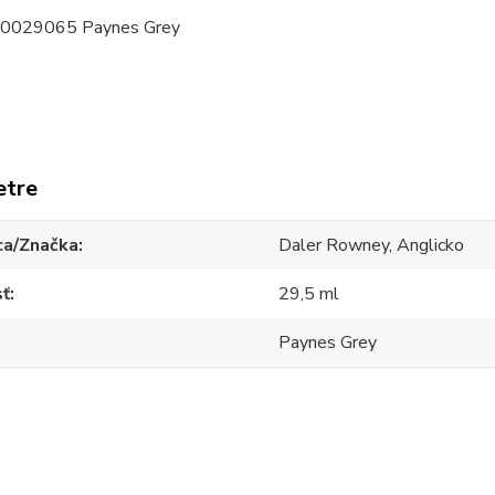
60029065 Paynes Grey
etre
ca/Značka
Daler Rowney, Anglicko
sť
29,5 ml
Paynes Grey