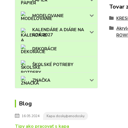
PAPIER
Tovar 
MODELOVANIE
KRES
Akryl
KALENDÁRE A DIÁRE NA
ROK 2027
ROW
DEKORÁCIE
ŠKOLSKÉ POTREBY
ZNAČKA
Blog
16.05.2024
Kapa dosky/penodosky
Tipy ako pracovať s kapa