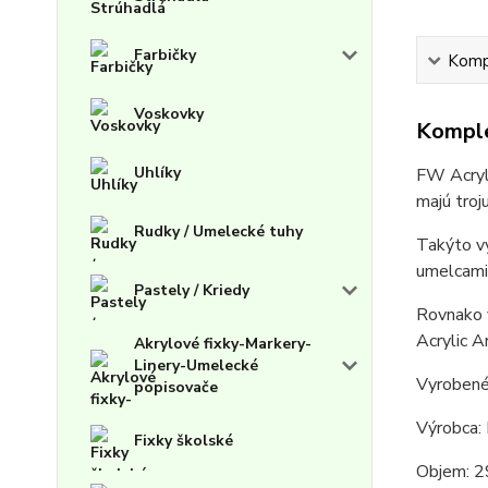
Farbičky
Kompl
Voskovky
Komple
Uhlíky
FW Acryli
majú troj
Rudky / Umelecké tuhy
Takýto vy
umelcami 
Pastely / Kriedy
Rovnako v
Acrylic A
Akrylové fixky-Markery-
Linery-Umelecké
Vyrobené
popisovače
Výrobca:
Fixky školské
Objem: 2