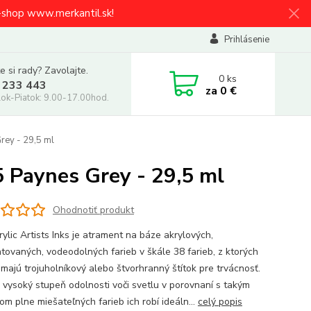
e-shop www.merkantil.sk!
Prihlásenie
e si rady? Zavolajte.
0
ks
 233 443
za
0 €
ok-Piatok: 9.00-17.00hod.
ey - 29,5 ml
Paynes Grey - 29,5 ml
Ohodnotiť produkt
ylic Artists Inks je atrament na báze akrylových,
tovaných, vodeodolných farieb v škále 38 farieb, z ktorých
 majú trojuholníkový alebo štvorhranný štítok pre trvácnosť.
 vysoký stupeň odolnosti voči svetlu v porovnaní s takým
om plne miešateľných farieb ich robí ideáln...
celý popis