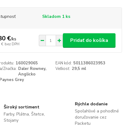
tupnosť
Skladom 1 ks
80 €
/
ks
Pridať do košíka
 €
bez DPH
roduktu:
160029065
EAN kód:
5011386023953
a/Značka:
Daler Rowney,
Veľkosť:
29,5 ml
Anglicko
Paynes Grey
Rýchle dodanie
Široký sortiment
Spoľahlivé a pohodlné
Farby, Plátna, Štetce,
doručovanie cez
Stojany
Packetu