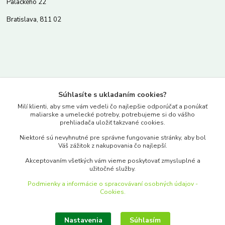
Palackého 22
Bratislava, 811 02
Kontakty
Súhlasíte s ukladaním cookies?
www.merkantil.sk
Milí klienti, aby sme vám vedeli čo najlepšie odporúčať a ponúkať
maliarske a umelecké potreby, potrebujeme si do vášho
prehliadača uložiť takzvané cookies.
0903 233 443
Niektoré sú nevyhnutné pre správne fungovanie stránky, aby bol
Pondelok-Piatok: 9.00-17.00hod.
Váš zážitok z nakupovania čo najlepší.
objednavky@merkantil-obchod.sk
Akceptovaním všetkých vám vieme poskytovať zmysluplné a
užitočné služby.
Podmienky a informácie o spracovávaní osobných údajov -
Cookies.
Nastavenia
Súhlasím