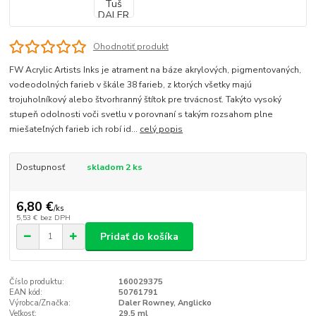
Ohodnotiť produkt
FW Acrylic Artists Inks je atrament na báze akrylových, pigmentovaných,
vodeodolných farieb v škále 38 farieb, z ktorých všetky majú
trojuholníkový alebo štvorhranný štítok pre trvácnosť. Takýto vysoký
stupeň odolnosti voči svetlu v porovnaní s takým rozsahom plne
miešateľných farieb ich robí id...
celý popis
Dostupnosť
skladom 2 ks
6,80 €
/
ks
5,53 €
bez DPH
Pridať do košíka
Číslo produktu:
160029375
EAN kód:
50761791
Výrobca/Značka:
Daler Rowney, Anglicko
Veľkosť:
29,5 ml