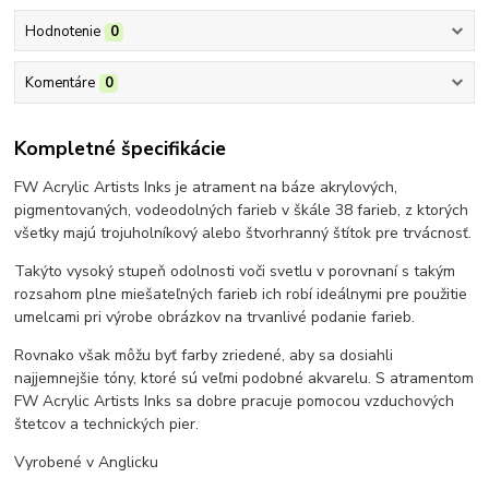
Hodnotenie
0
Komentáre
0
Kompletné špecifikácie
FW Acrylic Artists Inks je atrament na báze akrylových,
pigmentovaných, vodeodolných farieb v škále 38 farieb, z ktorých
všetky majú trojuholníkový alebo štvorhranný štítok pre trvácnosť.
Takýto vysoký stupeň odolnosti voči svetlu v porovnaní s takým
rozsahom plne miešateľných farieb ich robí ideálnymi pre použitie
umelcami pri výrobe obrázkov na trvanlivé podanie farieb.
Rovnako však môžu byť farby zriedené, aby sa dosiahli
najjemnejšie tóny, ktoré sú veľmi podobné akvarelu. S atramentom
FW Acrylic Artists Inks sa dobre pracuje pomocou vzduchových
štetcov a technických pier.
Vyrobené v Anglicku