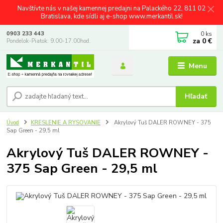
Navštívte nás v našej kamennej predajni na Palackého 22, 811 02
Bratislava, kde sídli aj e-shop www.merkantil.sk!
0
ks
0903 233 443
za
0 €
Pondelok-Piatok: 9.00-17.00hod.
Menu
Hľadať
Úvod
KRESLENIE A RYSOVANIE
Akrylový Tuš DALER ROWNEY - 375
Sap Green - 29,5 ml
Akrylový Tuš DALER ROWNEY -
375 Sap Green - 29,5 ml