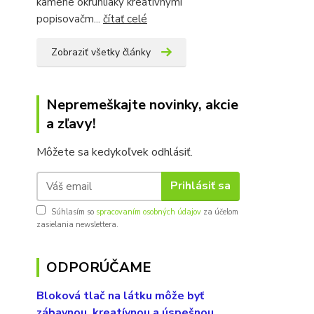
kamene okruhliaky kreatívnymi
popisovačm...
čítať celé
Zobraziť všetky články
Nepremeškajte novinky, akcie
a zľavy!
Môžete sa kedykoľvek odhlásiť.
Prihlásiť sa
Súhlasím so
spracovaním osobných údajov
za účelom
zasielania newslettera.
ODPORÚČAME
Bloková tlač na látku môže byť
zábavnou, kreatívnou a úspešnou