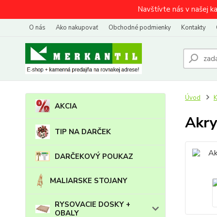
Navštívte nás v našej k
O nás
Ako nakupovať
Obchodné podmienky
Kontakty
Úvod
AKCIA
Akry
TIP NA DARČEK
DARČEKOVÝ POUKAZ
MALIARSKE STOJANY
RYSOVACIE DOSKY +
OBALY