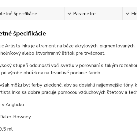
etné špecifikácie
Parametre
Ho
tné špecifikácie
c Artists Inks je atrament na báze akrylových, pigmentovaných, 
uholníkový alebo štvorhranný štítok pre trvácnosť.
soký stupeň odolnosti voči svetlu v porovnaní s takým rozsahom 
pri výrobe obrázkov na trvanlivé podanie farieb.
šak môžu byť farby zriedené, aby sa dosiahli najjemnejšie tóny
rtists Inks sa dobre pracuje pomocou vzduchových štetcov a tech
 v Anglicku
 Daler-Rowney
9,5 ml