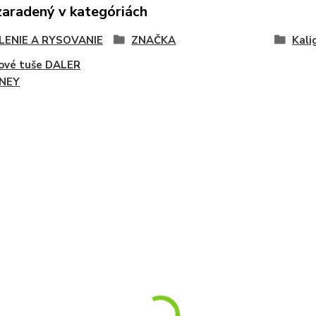
zaradený v kategóriách
LENIE A RYSOVANIE
ZNAČKA
Kali
ové tuše DALER
NEY