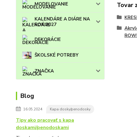
MODELOVANIE
Tovar 
KRES
KALENDÁRE A DIÁRE NA
ROK 2027
Akryl
ROW
DEKORÁCIE
ŠKOLSKÉ POTREBY
ZNAČKA
Blog
16.05.2024
Kapa dosky/penodosky
Tipy ako pracovať s kapa
doskami/penodoskami