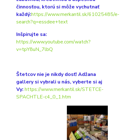
činnosťou, ktorú si môže vychutnať
každý:
https://www.merkantil.sk/61025485/e-
search?q=essdee+text
Inšpirujte sa:
https://www.youtube.com/watch?
v=tpY8uN_7lbQ
Štetcov nie je nikdy dosť! Adžana
gallery si vybrali u nás, vyberte si aj
Vy:
https://www.merkantil.sk/STETCE-
SPACHTLE-c4_0_1.htm