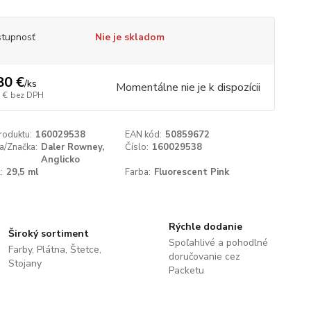
tupnosť
Nie je skladom
80 €
/
ks
Momentálne nie je k dispozícii
 €
bez DPH
roduktu:
160029538
EAN kód:
50859672
a/Značka:
Daler Rowney,
Číslo:
160029538
Anglicko
:
29,5 ml
Farba:
Fluorescent Pink
Rýchle dodanie
Široký sortiment
Spoľahlivé a pohodlné
Farby, Plátna, Štetce,
doručovanie cez
Stojany
Packetu