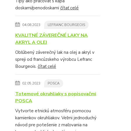
Tipy ako pracovať s kapa
doskami/penodoskami
čítať celé
04.08.2023
LEFRANC BOURGEOIS
KVALITNÉ ZÁVEREČNÉ LAKY NA
AKRYL A OLEJ
Obľúbený záverečný lak na olej a akryl v
spreji od francúzskeho výrobcu Lefranc
Bourgeois.
čítať celé
02.05.2023
POSCA
Totemové okruhliaky s popisovačmi
POSCA
Vytvorte etnickú atmosféru pomocou
kamienkov okruhliakov. Veľmi jednoduchý
návod pre potešenie z maľovania na