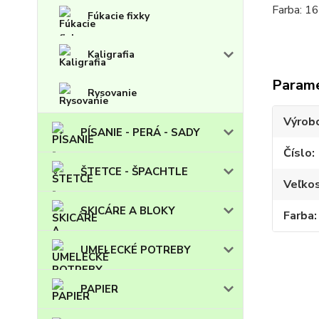
Farba: 1
Fúkacie fixky
Kaligrafia
Param
Rysovanie
Výrob
PÍSANIE - PERÁ - SADY
Číslo
ŠTETCE - ŠPACHTLE
Veľko
SKICÁRE A BLOKY
Farba
UMELECKÉ POTREBY
PAPIER