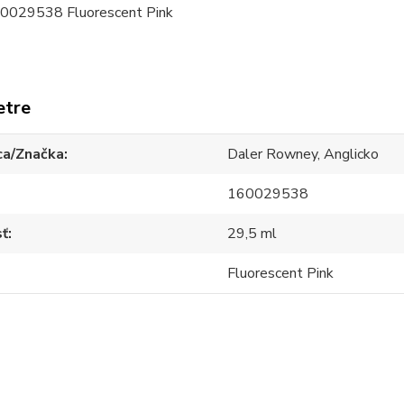
60029538 Fluorescent Pink
etre
ca/Značka
Daler Rowney, Anglicko
160029538
sť
29,5 ml
Fluorescent Pink