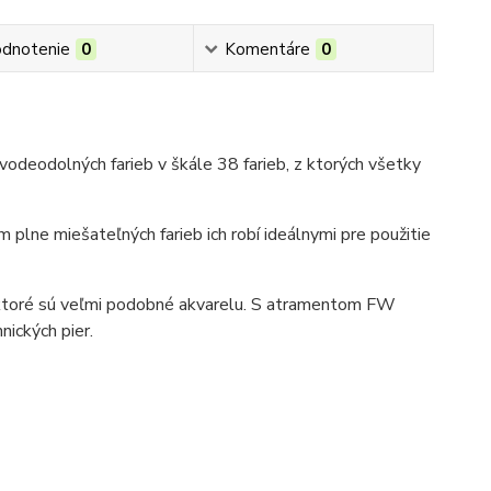
dnotenie
0
Komentáre
0
vodeodolných farieb v škále 38 farieb, z ktorých všetky
plne miešateľných farieb ich robí ideálnymi pre použitie
, ktoré sú veľmi podobné akvarelu. S atramentom FW
nických pier.