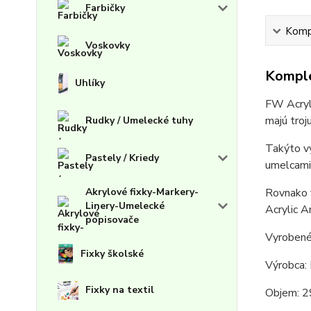
Farbičky
Kompl
Voskovky
Komple
Uhlíky
FW Acryli
majú troj
Rudky / Umelecké tuhy
Takýto vy
Pastely / Kriedy
umelcami 
Akrylové fixky-Markery-
Rovnako v
Linery-Umelecké
Acrylic A
popisovače
Vyrobené
Fixky školské
Výrobca:
Fixky na textil
Objem: 2