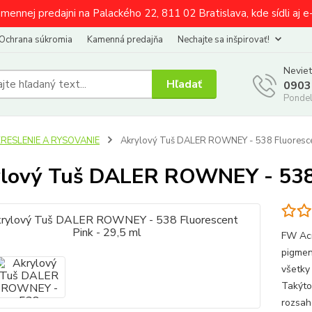
amennej predajni na Palackého 22, 811 02 Bratislava, kde sídli aj 
Ochrana súkromia
Kamenná predajňa
Nechajte sa inšpirovať!
Neviet
Hľadať
0903
Pondel
KRESLENIE A RYSOVANIE
Akrylový Tuš DALER ROWNEY - 538 Fluorescen
lový Tuš DALER ROWNEY - 538 F
FW Acr
pigmen
všetky
Takýto
rozsah