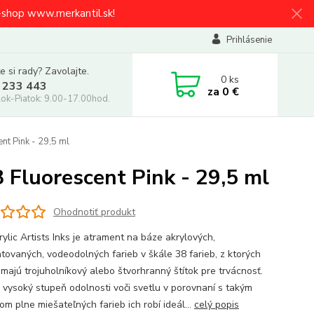
e-shop www.merkantil.sk!
Prihlásenie
e si rady? Zavolajte.
0
ks
 233 443
za
0 €
ok-Piatok: 9.00-17.00hod.
t Pink - 29,5 ml
luorescent Pink - 29,5 ml
Ohodnotiť produkt
ylic Artists Inks je atrament na báze akrylových,
tovaných, vodeodolných farieb v škále 38 farieb, z ktorých
 majú trojuholníkový alebo štvorhranný štítok pre trvácnosť.
 vysoký stupeň odolnosti voči svetlu v porovnaní s takým
om plne miešateľných farieb ich robí ideál...
celý popis