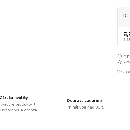
Dos
6,
5,53
Číslo p
Výrobc
Veľkosť
Záruka kvality
Doprava zadarmo
Kvalitné produkty +
Pri nákupe nad 90 €
Odbornosť a ochota