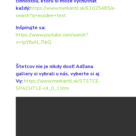
činnosťou, ktorú si môže vychutnať
každý:
https://www.merkantil.sk/61025485/e-
search?q=essdee+text
Inšpirujte sa:
https://www.youtube.com/watch?
v=tpY8uN_7lbQ
Štetcov nie je nikdy dosť! Adžana
gallery si vybrali u nás, vyberte si aj
Vy:
https://www.merkantil.sk/STETCE-
SPACHTLE-c4_0_1.htm