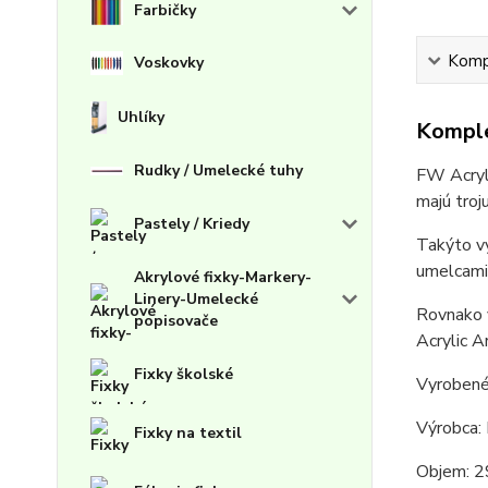
Farbičky
Kompl
Voskovky
Uhlíky
Komple
Rudky / Umelecké tuhy
FW Acryli
majú troj
Pastely / Kriedy
Takýto vy
umelcami 
Akrylové fixky-Markery-
Linery-Umelecké
Rovnako v
popisovače
Acrylic A
Fixky školské
Vyrobené
Výrobca:
Fixky na textil
Objem: 2