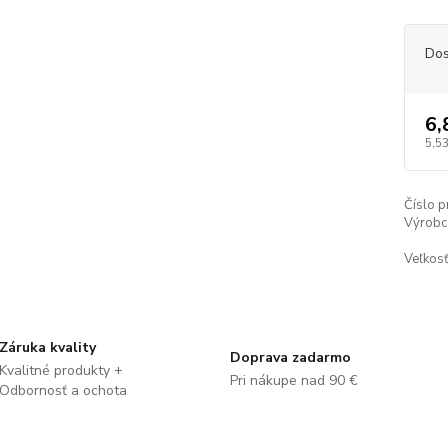
Dos
6,
5,53
Číslo p
Výrobc
Veľkosť
Záruka kvality
Doprava zadarmo
Kvalitné produkty +
Pri nákupe nad 90 €
Odbornosť a ochota