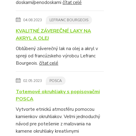
doskami/penodoskami
čítať celé
04.08.2023
LEFRANC BOURGEOIS
KVALITNÉ ZÁVEREČNÉ LAKY NA
AKRYL A OLEJ
Obľúbený záverečný lak na olej a akryl v
spreji od francúzskeho výrobcu Lefranc
Bourgeois.
čítať celé
02.05.2023
POSCA
Totemové okruhliaky s popisovačmi
POSCA
Vytvorte etnickú atmosféru pomocou
kamienkov okruhliakov. Veľmi jednoduchý
návod pre potešenie z maľovania na
kamene okruhliaky kreatívnymi