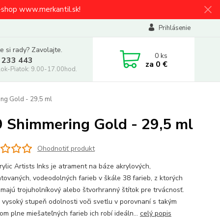
e-shop www.merkantil.sk!
Prihlásenie
e si rady? Zavolajte.
0
ks
 233 443
za
0 €
ok-Piatok: 9.00-17.00hod.
g Gold - 29,5 ml
Shimmering Gold - 29,5 ml
Ohodnotiť produkt
ylic Artists Inks je atrament na báze akrylových,
tovaných, vodeodolných farieb v škále 38 farieb, z ktorých
 majú trojuholníkový alebo štvorhranný štítok pre trvácnosť.
 vysoký stupeň odolnosti voči svetlu v porovnaní s takým
om plne miešateľných farieb ich robí ideáln...
celý popis