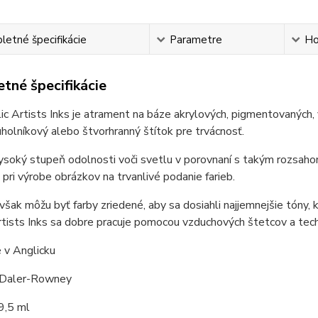
etné špecifikácie
Parametre
Ho
tné špecifikácie
c Artists Inks je atrament na báze akrylových, pigmentovaných, 
uholníkový alebo štvorhranný štítok pre trvácnosť.
soký stupeň odolnosti voči svetlu v porovnaní s takým rozsahom 
pri výrobe obrázkov na trvanlivé podanie farieb.
šak môžu byť farby zriedené, aby sa dosiahli najjemnejšie tóny
rtists Inks sa dobre pracuje pomocou vzduchových štetcov a tech
 v Anglicku
 Daler-Rowney
9,5 ml