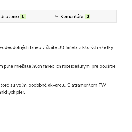
dnotenie
0
Komentáre
0
vodeodolných farieb v škále 38 farieb, z ktorých všetky
plne miešateľných farieb ich robí ideálnymi pre použitie
, ktoré sú veľmi podobné akvarelu. S atramentom FW
nických pier.