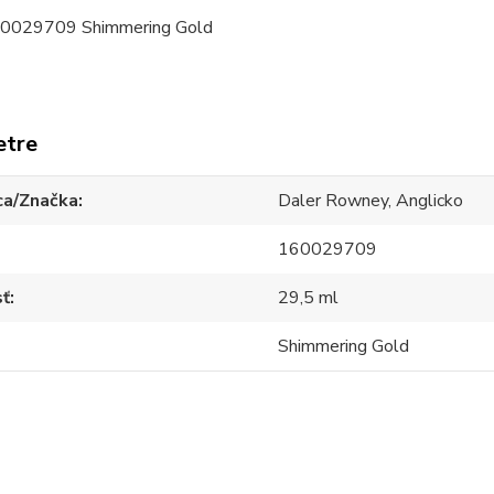
60029709 Shimmering Gold
etre
ca/Značka
Daler Rowney, Anglicko
160029709
sť
29,5 ml
Shimmering Gold