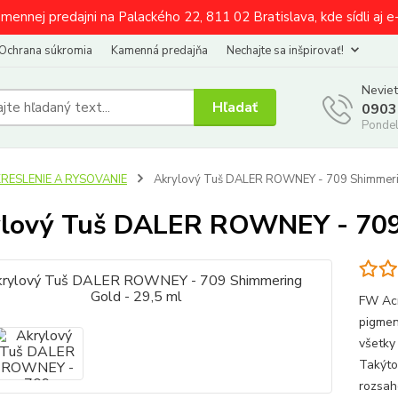
amennej predajni na Palackého 22, 811 02 Bratislava, kde sídli aj 
Ochrana súkromia
Kamenná predajňa
Nechajte sa inšpirovať!
Neviet
Hľadať
0903
Pondel
KRESLENIE A RYSOVANIE
Akrylový Tuš DALER ROWNEY - 709 Shimmerin
lový Tuš DALER ROWNEY - 709 
FW Acr
pigmen
všetky
Takýto
rozsah