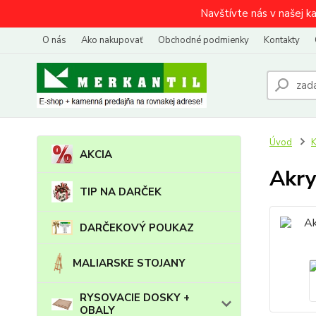
Navštívte nás v našej k
O nás
Ako nakupovať
Obchodné podmienky
Kontakty
Úvod
AKCIA
Akry
TIP NA DARČEK
DARČEKOVÝ POUKAZ
MALIARSKE STOJANY
RYSOVACIE DOSKY +
OBALY