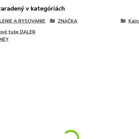
zaradený v kategóriách
LENIE A RYSOVANIE
ZNAČKA
Kali
ové tuše DALER
NEY