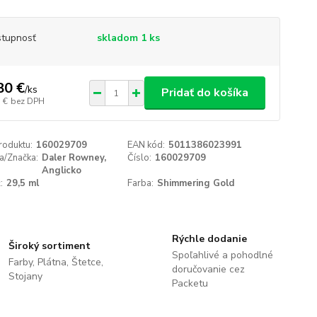
tupnosť
skladom 1 ks
80 €
/
ks
Pridať do košíka
 €
bez DPH
roduktu:
160029709
EAN kód:
5011386023991
a/Značka:
Daler Rowney,
Číslo:
160029709
Anglicko
:
29,5 ml
Farba:
Shimmering Gold
Rýchle dodanie
Široký sortiment
Spoľahlivé a pohodlné
Farby, Plátna, Štetce,
doručovanie cez
Stojany
Packetu