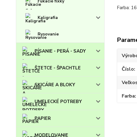
Fúkacie fixky
Farba: 1
Kaligrafia
Rysovanie
Param
PÍSANIE - PERÁ - SADY
Výrob
ŠTETCE - ŠPACHTLE
Číslo
Veľko
SKICÁRE A BLOKY
Farba
UMELECKÉ POTREBY
PAPIER
MODELOVANIE