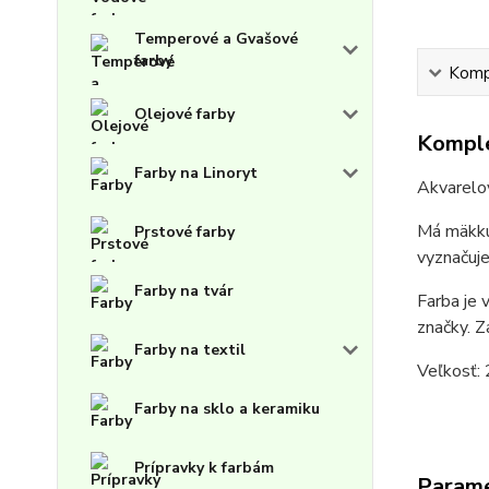
Temperové a Gvašové
farby
Kompl
Olejové farby
Komple
Farby na Linoryt
Akvarelov
Má mäkkú 
Prstové farby
vyznačuje
Farby na tvár
Farba je 
značky. Z
Farby na textil
Veľkosť: 
Farby na sklo a keramiku
Prípravky k farbám
Param