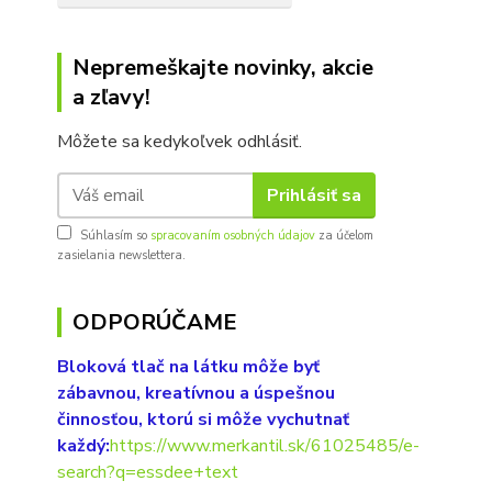
Nepremeškajte novinky, akcie
a zľavy!
Môžete sa kedykoľvek odhlásiť.
Prihlásiť sa
Súhlasím so
spracovaním osobných údajov
za účelom
zasielania newslettera.
ODPORÚČAME
Bloková tlač na látku môže byť
zábavnou, kreatívnou a úspešnou
činnosťou, ktorú si môže vychutnať
každý:
https://www.merkantil.sk/61025485/e-
search?q=essdee+text