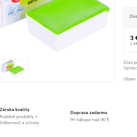
Dos
3 
2,44
Číslo p
Výrobc
Objem:
Záruka kvality
Doprava zadarmo
Kvalitné produkty +
Pri nákupe nad 90 €
Odbornosť a ochota