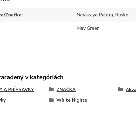
ca/Značka
Nevskaya Palitra, Rusko
May Green
zaradený v kategóriách
Y A PRÍPRAVKY
ZNAČKA
Akva
vky
White Nights