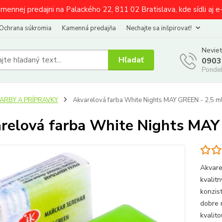
amennej predajni na Palackého 22, 811 02 Bratislava, kde sídli aj 
Ochrana súkromia
Kamenná predajňa
Nechajte sa inšpirovať!
Neviet
Hľadať
0903
Pondel
FARBY A PRÍPRAVKY
Akvarelová farba White Nights MAY GREEN - 2,5 m
relová farba White Nights MAY
Akvare
kvalit
konzist
dobre 
kvalit