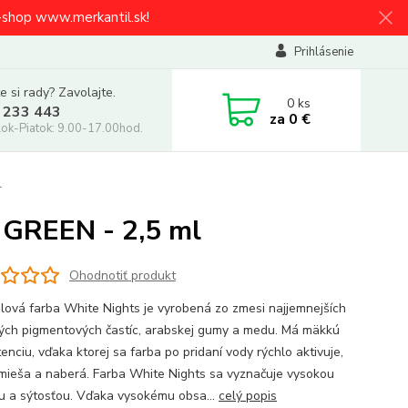
e-shop www.merkantil.sk!
Prihlásenie
e si rady? Zavolajte.
0
ks
 233 443
za
0 €
ok-Piatok: 9.00-17.00hod.
l
 GREEN - 2,5 ml
Ohodnotiť produkt
lová farba White Nights je vyrobená zo zmesi najjemnejších
ných pigmentových častíc, arabskej gumy a medu. Má mäkkú
enciu, vďaka ktorej sa farba po pridaní vody rýchlo aktivuje,
mieša a naberá. Farba White Nights sa vyznačuje vysokou
ou a sýtosťou. Vďaka vysokému obsa...
celý popis