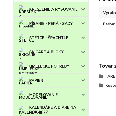
KRESLENIE A RYSOVANIE
Výrob
PÍSANIE - PERÁ - SADY
Farba
ŠTETCE - ŠPACHTLE
SKICÁRE A BLOKY
Tovar 
UMELECKÉ POTREBY
FARB
PAPIER
Kuso
MODELOVANIE
KALENDÁRE A DIÁRE NA
ROK 2027