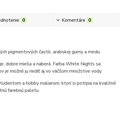
dnotenie
0
Komentáre
0
ných pigmentových častíc, arabskej gumy a medu.
uje, dobre mieša a naberá. Farba White Nights sa
 je možné ju riediť aj vo väčšom množstve vody.
tudentom a hobby maliarom, ktorí si potrpia na kvalitné
tnú farebnú paletu.