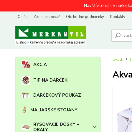
Navštívte nás v našej k
O nás
Ako nakupovať
Obchodné podmienky
Kontakty
Úvod
AKCIA
Akva
TIP NA DARČEK
DARČEKOVÝ POUKAZ
MALIARSKE STOJANY
RYSOVACIE DOSKY +
OBALY