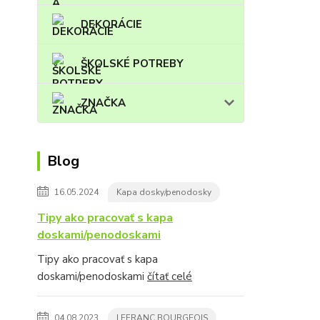
DEKORÁCIE
ŠKOLSKÉ POTREBY
ZNAČKA
Blog
16.05.2024
Kapa dosky/penodosky
Tipy ako pracovať s kapa
doskami/penodoskami
Tipy ako pracovať s kapa
doskami/penodoskami
čítať celé
04.08.2023
LEFRANC BOURGEOIS