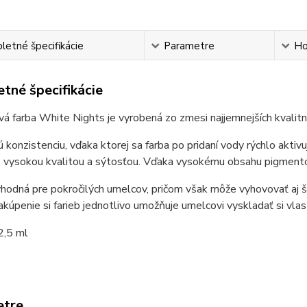
etné špecifikácie
Parametre
Ho
tné špecifikácie
á farba White Nights je vyrobená zo zmesi najjemnejších kvalit
konzistenciu, vďaka ktorej sa farba po pridaní vody rýchlo aktiv
 vysokou kvalitou a sýtosťou. Vďaka vysokému obsahu pigmentov
vhodná pre pokročilých umelcov, pričom však môže vyhovovať aj š
akúpenie si farieb jednotlivo umožňuje umelcovi vyskladať si vlas
2,5 ml
etre