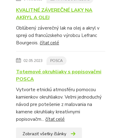
KVALITNÉ ZÁVEREČNÉ LAKY NA
AKRYL A OLEJ
Obľúbený záverečný lak na olej a akryl v
spreji od francúzskeho výrobcu Lefranc
Bourgeois.
čítať celé
02.05.2023
POSCA
Totemové okruhliaky s popisovačmi
POSCA
Vytvorte etnickú atmosféru pomocou
kamienkov okruhliakov. Veľmi jednoduchý
návod pre potešenie z maľovania na
kamene okruhliaky kreatívnymi
popisovačm...
čítať celé
Zobraziť všetky články