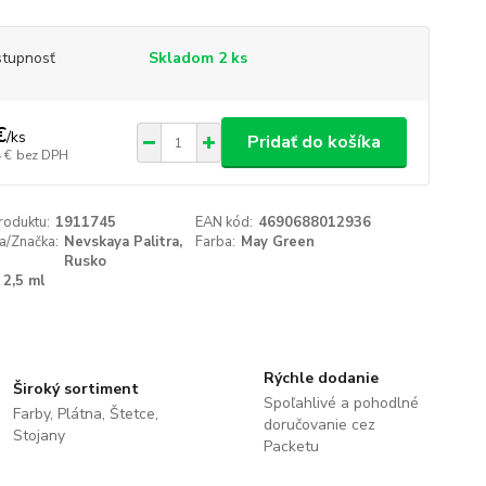
tupnosť
Skladom 2 ks
€
/
ks
Pridať do košíka
 €
bez DPH
roduktu:
1911745
EAN kód:
4690688012936
a/Značka:
Nevskaya Palitra,
Farba:
May Green
Rusko
2,5 ml
Rýchle dodanie
Široký sortiment
Spoľahlivé a pohodlné
Farby, Plátna, Štetce,
doručovanie cez
Stojany
Packetu