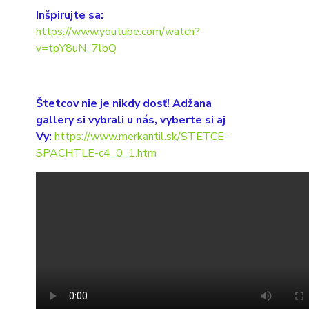
Inšpirujte sa:
https://www.youtube.com/watch?
v=tpY8uN_7lbQ
Štetcov nie je nikdy dosť! Adžana
gallery si vybrali u nás, vyberte si aj
Vy:
https://www.merkantil.sk/STETCE-
SPACHTLE-c4_0_1.htm