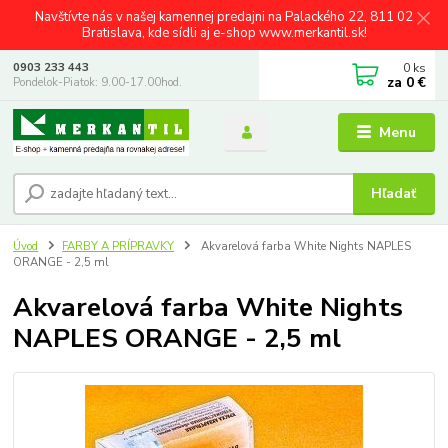
Navštívte nás v našej kamennej predajni na Palackého 22, 811 02
Bratislava, kde sídli aj e-shop www.merkantil.sk!
0
ks
0903 233 443
za
0 €
Pondelok-Piatok: 9.00-17.00hod.
Menu
Hľadať
Úvod
FARBY A PRÍPRAVKY
Akvarelová farba White Nights NAPLES
ORANGE - 2,5 ml
Akvarelová farba White Nights
NAPLES ORANGE - 2,5 ml