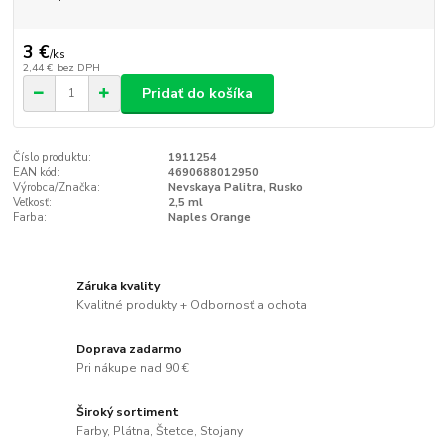
3 €
/
ks
2,44 €
bez DPH
Pridať do košíka
Číslo produktu:
1911254
EAN kód:
4690688012950
Výrobca/Značka:
Nevskaya Palitra, Rusko
Veľkosť:
2,5 ml
Farba:
Naples Orange
Záruka kvality
Kvalitné produkty + Odbornosť a ochota
Doprava zadarmo
Pri nákupe nad 90 €
Široký sortiment
Farby, Plátna, Štetce, Stojany