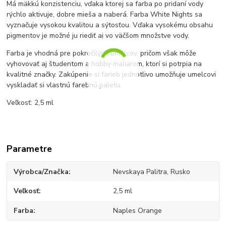
Má mäkkú konzistenciu, vďaka ktorej sa farba po pridaní vody
rýchlo aktivuje, dobre mieša a naberá. Farba White Nights sa
vyznačuje vysokou kvalitou a sýtosťou. Vďaka vysokému obsahu
pigmentov je možné ju riediť aj vo väčšom množstve vody.
Farba je vhodná pre pokročilých umelcov, pričom však môže
vyhovovať aj študentom a hobby maliarom, ktorí si potrpia na
kvalitné značky. Zakúpenie si farieb jednotlivo umožňuje umelcovi
vyskladať si vlastnú farebnú paletu.
Veľkosť: 2,5 ml
Parametre
Výrobca/Značka
Nevskaya Palitra, Rusko
Veľkosť
2,5 ml
Farba
Naples Orange