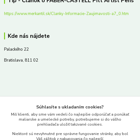
Tip - Článok o FABER-CASTELL Pitt Artist Pens
https://www.merkantil.sk/Clanky-Informacie-Zaujimavosti-a7_0.htm
Kde nás nájdete
Palackého 22
Bratislava, 811 02
Kontakty
Súhlasíte s ukladaním cookies?
www.merkantil.sk
Milí klienti, aby sme vám vedeli čo najlepšie odporúčať a ponúkať
maliarske a umelecké potreby, potrebujeme si do vášho
prehliadača uložiť takzvané cookies.
0903 233 443
Niektoré sú nevyhnutné pre správne fungovanie stránky, aby bol
Pondelok-Piatok: 9.00-17.00hod.
Váš zážitok z nakupovania čo najlepší.