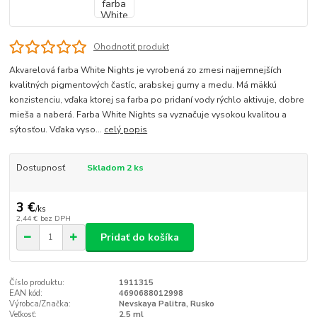
Ohodnotiť produkt
Akvarelová farba White Nights je vyrobená zo zmesi najjemnejších
kvalitných pigmentových častíc, arabskej gumy a medu. Má mäkkú
konzistenciu, vďaka ktorej sa farba po pridaní vody rýchlo aktivuje, dobre
mieša a naberá. Farba White Nights sa vyznačuje vysokou kvalitou a
sýtosťou. Vďaka vyso...
celý popis
Dostupnosť
Skladom 2 ks
3 €
/
ks
2,44 €
bez DPH
Pridať do košíka
Číslo produktu:
1911315
EAN kód:
4690688012998
Výrobca/Značka:
Nevskaya Palitra, Rusko
Veľkosť:
2,5 ml