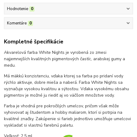
Hodnotenie
0
Komentáre
0
Kompletné špecifikácie
Akvarelová farba White Nights je vyrobená zo zmesi
najjemnejších kvalitných pigmentových častíc, arabskej gumy a
medu.
Má mäkkú konzistenciu, vďaka ktorej sa farba po pridaní vody
rýchlo aktivuje, dobre mieša a naberá. Farba White Nights sa
vyznačuje vysokou kvalitou a sýtosťou. Vďaka vysokému obsahu
pigmentov je možné ju riediť aj vo väčšom množstve vody.
Farba je vhodná pre pokročilých umelcov, pričom však môže
vyhovovať aj študentom a hobby maliarom, ktorí si potrpia na
kvalitné značky. Zakúpenie si farieb jednotlivo umožňuje umelcovi
vyskladať si vlastnú farebnú paletu.
Veľkosť: 2,5 ml