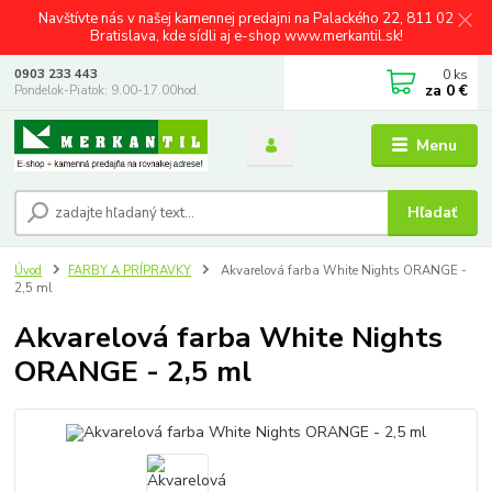
Navštívte nás v našej kamennej predajni na Palackého 22, 811 02
Bratislava, kde sídli aj e-shop www.merkantil.sk!
0
ks
0903 233 443
za
0 €
Pondelok-Piatok: 9.00-17.00hod.
Menu
Hľadať
Úvod
FARBY A PRÍPRAVKY
Akvarelová farba White Nights ORANGE -
2,5 ml
Akvarelová farba White Nights
ORANGE - 2,5 ml