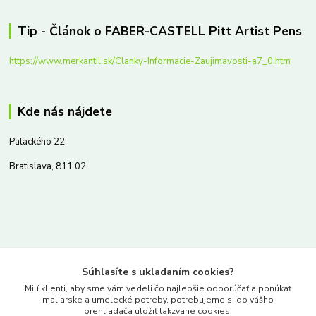
Tip - Článok o FABER-CASTELL Pitt Artist Pens
https://www.merkantil.sk/Clanky-Informacie-Zaujimavosti-a7_0.htm
Kde nás nájdete
Palackého 22
Bratislava, 811 02
Kontakty
Súhlasíte s ukladaním cookies?
www.merkantil.sk
Milí klienti, aby sme vám vedeli čo najlepšie odporúčať a ponúkať
maliarske a umelecké potreby, potrebujeme si do vášho
prehliadača uložiť takzvané cookies.