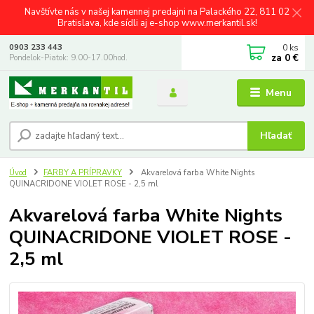
Navštívte nás v našej kamennej predajni na Palackého 22, 811 02
Bratislava, kde sídli aj e-shop www.merkantil.sk!
0
ks
0903 233 443
za
0 €
Pondelok-Piatok: 9.00-17.00hod.
Menu
Hľadať
Úvod
FARBY A PRÍPRAVKY
Akvarelová farba White Nights
QUINACRIDONE VIOLET ROSE - 2,5 ml
Akvarelová farba White Nights
QUINACRIDONE VIOLET ROSE -
2,5 ml