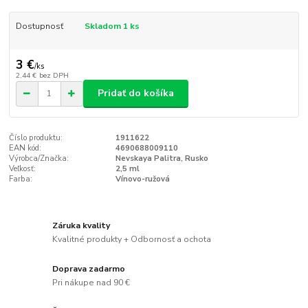
Dostupnosť
Skladom 1 ks
3 €
/
ks
2,44 €
bez DPH
Pridať do košíka
Číslo produktu:
1911622
EAN kód:
4690688009110
Výrobca/Značka:
Nevskaya Palitra, Rusko
Veľkosť:
2,5 ml
Farba:
Vínovo-ružová
Záruka kvality
Kvalitné produkty + Odbornosť a ochota
Doprava zadarmo
Pri nákupe nad 90 €