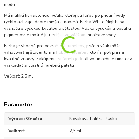
medu.
Má mäkkú konzistenciu, vďaka ktorej sa farba po pridaní vody
rýchlo aktivuje, dobre mieša a naberá. Farba White Nights sa
vyznačuje vysokou kvalitou a sýtosťou. Vďaka vysokému obsahu
pigmentov je možné ju riediť aj vo väčšom množstve vody.
Farba je vhodná pre pokročilých umelcov, pričom však môže
vyhovovať aj študentom a hobby maliarom, ktorí si potrpia na
kvalitné značky. Zakúpenie si farieb jednotlivo umožňuje umelcovi
vyskladať si vlastnú farebnú paletu.
Veľkosť: 2,5 ml
Parametre
Výrobca/Značka
Nevskaya Palitra, Rusko
Veľkosť
2,5 ml