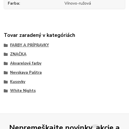
Farba
Vínovo-ružová
Tovar zaradený v kategóriách
FARBY A PRÍPRAVKY
ZNAČKA
Akvarelové farby
Nevskaya Palitra
Kusovky
White Nights
Nepremeškajte novinky, akcie a