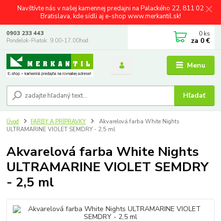
Navštívte nás v našej kamennej predajni na Palackého 22, 811 02
Bratislava, kde sídli aj e-shop www.merkantil.sk!
0
ks
0903 233 443
za
0 €
Pondelok-Piatok: 9.00-17.00hod.
Menu
Hľadať
Úvod
FARBY A PRÍPRAVKY
Akvarelová farba White Nights
ULTRAMARINE VIOLET SEMDRY - 2,5 ml
Akvarelová farba White Nights
ULTRAMARINE VIOLET SEMDRY
- 2,5 ml