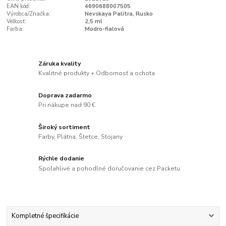
EAN kód:
4690688007505
Výrobca/Značka:
Nevskaya Palitra, Rusko
Veľkosť:
2,5 ml
Farba:
Modro-fialová
Záruka kvality
Kvalitné produkty + Odbornosť a ochota
Doprava zadarmo
Pri nákupe nad 90 €
Široký sortiment
Farby, Plátna, Štetce, Stojany
Rýchle dodanie
Spoľahlivé a pohodlné doručovanie cez Packetu
Kompletné špecifikácie