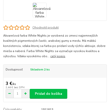
Ohodnotiť produkt
Akvarelová farba White Nights je vyrobená zo zmesi najjemnejších
kvalitných pigmentových častíc, arabskej gumy a medu. Má mäkkú
konzistenciu, vďaka ktorej sa farba po pridaní vody rýchlo aktivuje, dobre
mieša a naberá. Farba White Nights sa vyznačuje vysokou kvalitou a
sýtosťou. Vďaka vysokému obs...
celý popis
Dostupnosť
Skladom 2 ks
3 €
/
ks
2,44 €
bez DPH
Pridať do košíka
Číslo produktu:
1911613