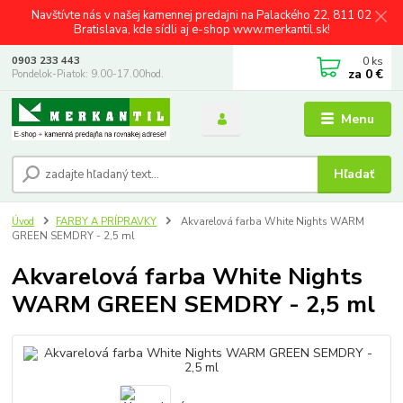
Navštívte nás v našej kamennej predajni na Palackého 22, 811 02
Bratislava, kde sídli aj e-shop www.merkantil.sk!
0
ks
0903 233 443
za
0 €
Pondelok-Piatok: 9.00-17.00hod.
Menu
Hľadať
Úvod
FARBY A PRÍPRAVKY
Akvarelová farba White Nights WARM
GREEN SEMDRY - 2,5 ml
Akvarelová farba White Nights
WARM GREEN SEMDRY - 2,5 ml