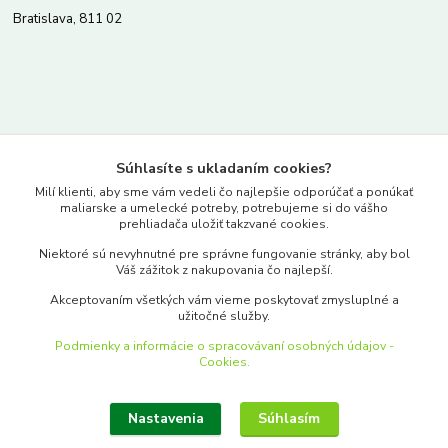
Bratislava, 811 02
Kontakty
Súhlasíte s ukladaním cookies?
www.merkantil.sk
Milí klienti, aby sme vám vedeli čo najlepšie odporúčať a ponúkať
maliarske a umelecké potreby, potrebujeme si do vášho
prehliadača uložiť takzvané cookies.
0903 233 443
Niektoré sú nevyhnutné pre správne fungovanie stránky, aby bol
Pondelok-Piatok: 9.00-17.00hod.
Váš zážitok z nakupovania čo najlepší.
objednavky@merkantil-obchod.sk
Akceptovaním všetkých vám vieme poskytovať zmysluplné a
užitočné služby.
Podmienky a informácie o spracovávaní osobných údajov -
Cookies.
Nastavenia
Súhlasím
Upraviť zber cookies.