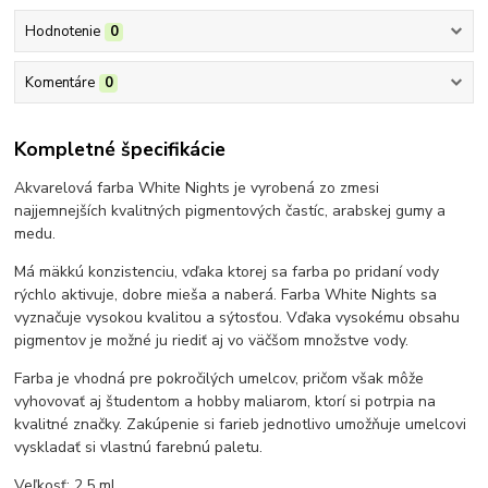
Hodnotenie
0
Komentáre
0
Kompletné špecifikácie
Akvarelová farba White Nights je vyrobená zo zmesi
najjemnejších kvalitných pigmentových častíc, arabskej gumy a
medu.
Má mäkkú konzistenciu, vďaka ktorej sa farba po pridaní vody
rýchlo aktivuje, dobre mieša a naberá. Farba White Nights sa
vyznačuje vysokou kvalitou a sýtosťou. Vďaka vysokému obsahu
pigmentov je možné ju riediť aj vo väčšom množstve vody.
Farba je vhodná pre pokročilých umelcov, pričom však môže
vyhovovať aj študentom a hobby maliarom, ktorí si potrpia na
kvalitné značky. Zakúpenie si farieb jednotlivo umožňuje umelcovi
vyskladať si vlastnú farebnú paletu.
Veľkosť: 2,5 ml