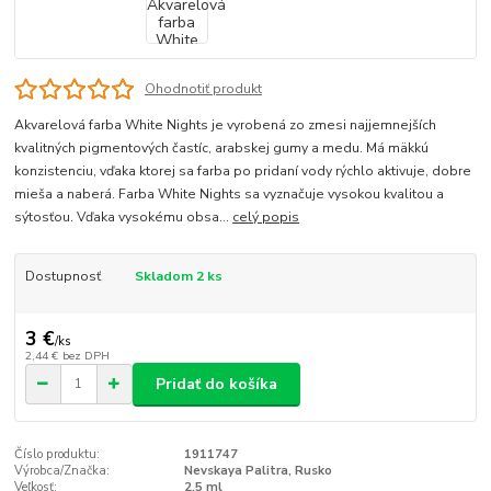
Ohodnotiť produkt
Akvarelová farba White Nights je vyrobená zo zmesi najjemnejších
kvalitných pigmentových častíc, arabskej gumy a medu. Má mäkkú
konzistenciu, vďaka ktorej sa farba po pridaní vody rýchlo aktivuje, dobre
mieša a naberá. Farba White Nights sa vyznačuje vysokou kvalitou a
sýtosťou. Vďaka vysokému obsa...
celý popis
Dostupnosť
Skladom 2 ks
3 €
/
ks
2,44 €
bez DPH
Pridať do košíka
Číslo produktu:
1911747
Výrobca/Značka:
Nevskaya Palitra, Rusko
Veľkosť:
2,5 ml