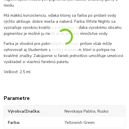
medu.
Má mäkkú konzistenciu, vďaka ktorej sa farba po pridaní vody
rýchlo aktivuje, dobre mieša a naberá. Farba White Nights sa
vyznačuje vysokou kvalitou a sýtosťou. Vďaka vysokému obsahu
pigmentov je možné ju riediť aj vo väčšom množstve vody.
Farba je vhodná pre pokročilých umelcov, pričom však môže
vyhovovať aj študentom a hobby maliarom, ktorí si potrpia na
kvalitné značky. Zakúpenie si farieb jednotlivo umožňuje umelcovi
vyskladať si vlastnú farebnú paletu.
Veľkosť: 2,5 ml
Parametre
Výrobca/Značka
Nevskaya Palitra, Rusko
Farba
Yellowish Green