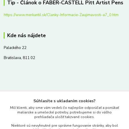
Tip - Článok o FABER-CASTELL Pitt Artist Pens
https://www.merkantil.sk/Clanky-Informacie-Zaujimavosti-a7_0.htm
Kde nás nájdete
Palackého 22
Bratislava, 811 02
Kontakty
Súhlasíte s ukladaním cookies?
www.merkantil.sk
Milí klienti, aby sme vám vedeli čo najlepšie odporúčať a ponúkať
maliarske a umelecké potreby, potrebujeme si do vášho
prehliadača uložiť takzvané cookies.
0903 233 443
Niektoré sú nevyhnutné pre správne fungovanie stránky, aby bol
Pondelok-Piatok: 9.00-17.00hod.