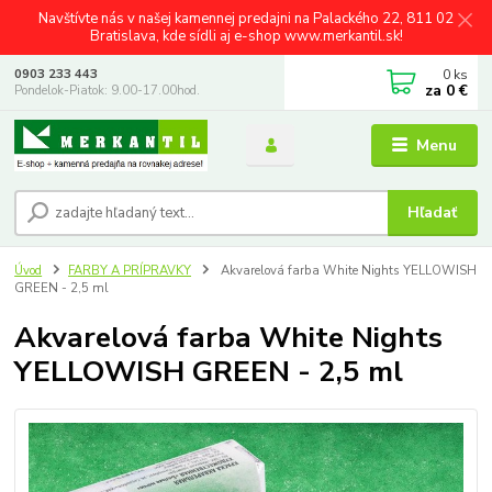
Navštívte nás v našej kamennej predajni na Palackého 22, 811 02
Bratislava, kde sídli aj e-shop www.merkantil.sk!
0
ks
0903 233 443
za
0 €
Pondelok-Piatok: 9.00-17.00hod.
Menu
Hľadať
Úvod
FARBY A PRÍPRAVKY
Akvarelová farba White Nights YELLOWISH
GREEN - 2,5 ml
Akvarelová farba White Nights
YELLOWISH GREEN - 2,5 ml