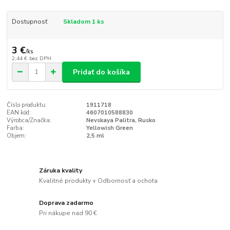
Dostupnosť
Skladom 1 ks
3 €
/
ks
2,44 €
bez DPH
Pridať do košíka
Číslo produktu:
1911718
EAN kód:
4607010588830
Výrobca/Značka:
Nevskaya Palitra, Rusko
Farba:
Yellowish Green
Objem:
2,5 ml
Záruka kvality
Kvalitné produkty + Odbornosť a ochota
Doprava zadarmo
Pri nákupe nad 90 €