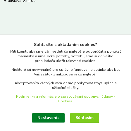
Bratislava, 811 02
Kontakty
Súhlasíte s ukladaním cookies?
www.merkantil.sk
Milí klienti, aby sme vám vedeli čo najlepšie odporúčať a ponúkať
maliarske a umelecké potreby, potrebujeme si do vášho
prehliadača uložiť takzvané cookies.
0903 233 443
Niektoré sú nevyhnutné pre správne fungovanie stránky, aby bol
Pondelok-Piatok: 9.00-17.00hod.
Váš zážitok z nakupovania čo najlepší.
objednavky@merkantil-obchod.sk
Akceptovaním všetkých vám vieme poskytovať zmysluplné a
užitočné služby.
Podmienky a informácie o spracovávaní osobných údajov -
Cookies.
Nastavenia
Súhlasím
Upraviť zber cookies.