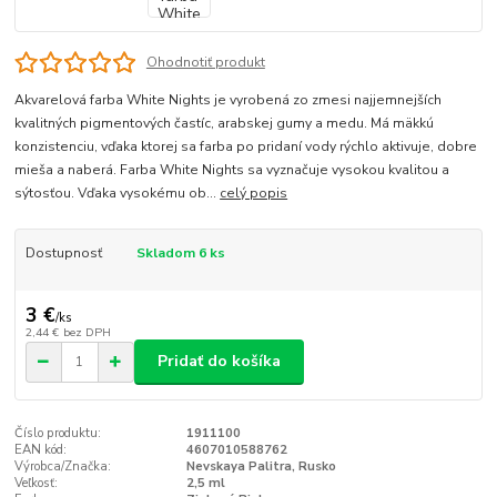
Ohodnotiť produkt
Akvarelová farba White Nights je vyrobená zo zmesi najjemnejších
kvalitných pigmentových častíc, arabskej gumy a medu. Má mäkkú
konzistenciu, vďaka ktorej sa farba po pridaní vody rýchlo aktivuje, dobre
mieša a naberá. Farba White Nights sa vyznačuje vysokou kvalitou a
sýtosťou. Vďaka vysokému ob...
celý popis
Dostupnosť
Skladom 6 ks
3 €
/
ks
2,44 €
bez DPH
Pridať do košíka
Číslo produktu:
1911100
EAN kód:
4607010588762
Výrobca/Značka:
Nevskaya Palitra, Rusko
Veľkosť:
2,5 ml