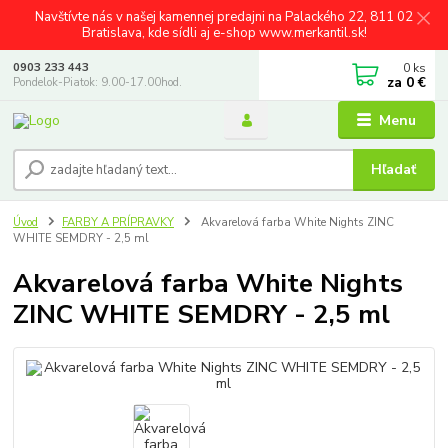
Navštívte nás v našej kamennej predajni na Palackého 22, 811 02
Bratislava, kde sídli aj e-shop www.merkantil.sk!
0
ks
0903 233 443
za
0 €
Pondelok-Piatok: 9.00-17.00hod.
Menu
Hľadať
Úvod
FARBY A PRÍPRAVKY
Akvarelová farba White Nights ZINC
WHITE SEMDRY - 2,5 ml
Akvarelová farba White Nights
ZINC WHITE SEMDRY - 2,5 ml