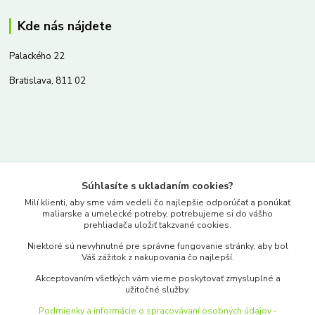
Kde nás nájdete
Palackého 22
Bratislava, 811 02
Kontakty
Súhlasíte s ukladaním cookies?
www.merkantil.sk
Milí klienti, aby sme vám vedeli čo najlepšie odporúčať a ponúkať
maliarske a umelecké potreby, potrebujeme si do vášho
prehliadača uložiť takzvané cookies.
0903 233 443
Niektoré sú nevyhnutné pre správne fungovanie stránky, aby bol
Pondelok-Piatok: 9.00-17.00hod.
Váš zážitok z nakupovania čo najlepší.
objednavky@merkantil-obchod.sk
Akceptovaním všetkých vám vieme poskytovať zmysluplné a
užitočné služby.
Podmienky a informácie o spracovávaní osobných údajov -