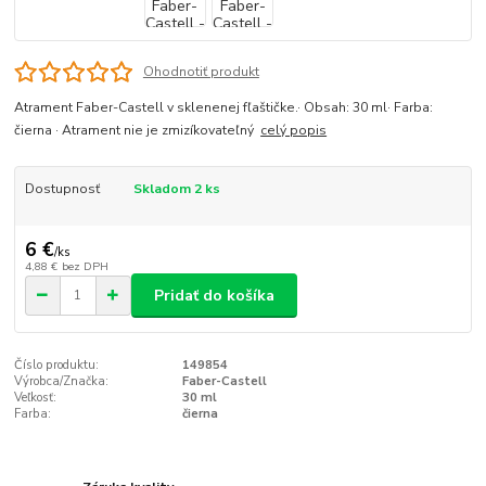
Ohodnotiť produkt
Atrament Faber-Castell v sklenenej fľaštičke.· Obsah: 30 ml· Farba:
čierna · Atrament nie je zmizíkovateľný
celý popis
Dostupnosť
Skladom 2 ks
6 €
/
ks
4,88 €
bez DPH
Pridať do košíka
Číslo produktu:
149854
Výrobca/Značka:
Faber-Castell
Veľkosť:
30 ml
Farba:
čierna