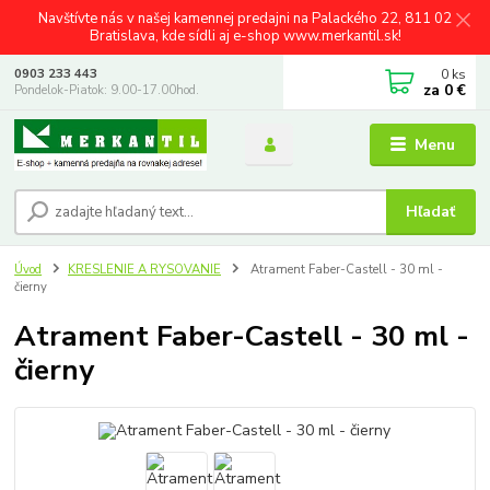
Navštívte nás v našej kamennej predajni na Palackého 22, 811 02
Bratislava, kde sídli aj e-shop www.merkantil.sk!
0
ks
0903 233 443
za
0 €
Pondelok-Piatok: 9.00-17.00hod.
Menu
Hľadať
Úvod
KRESLENIE A RYSOVANIE
Atrament Faber-Castell - 30 ml -
čierny
Atrament Faber-Castell - 30 ml -
čierny