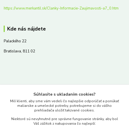
https://www.merkantil.sk/Clanky-Informacie-Zaujimavosti-a7_0.htm
Kde nás nájdete
Palackého 22
Bratislava, 811 02
Kontakty
Súhlasíte s ukladaním cookies?
www.merkantil.sk
Milí klienti, aby sme vám vedeli čo najlepšie odporúčať a ponúkať
maliarske a umelecké potreby, potrebujeme si do vášho
prehliadača uložiť takzvané cookies.
0903 233 443
Niektoré sú nevyhnutné pre správne fungovanie stránky, aby bol
Pondelok-Piatok: 9.00-17.00hod.
Váš zážitok z nakupovania čo najlepší.