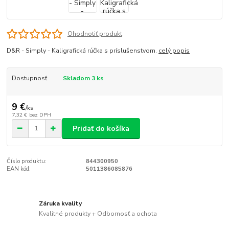
Ohodnotiť produkt
D&R - Simply - Kaligrafická rúčka s príslušenstvom.
celý popis
Dostupnosť
Skladom 3 ks
9 €
/
ks
7,32 €
bez DPH
Pridať do košíka
Číslo produktu:
844300950
EAN kód:
5011386085876
Záruka kvality
Kvalitné produkty + Odbornosť a ochota