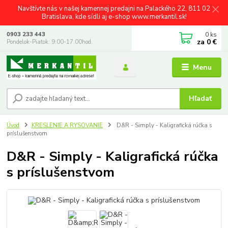
Navštívte nás v našej kamennej predajni na Palackého 22, 811 02
Bratislava, kde sídli aj e-shop www.merkantil.sk!
0
ks
0903 233 443
za
0 €
Pondelok-Piatok: 9.00-17.00hod.
Menu
Hľadať
Úvod
KRESLENIE A RYSOVANIE
D&R - Simply - Kaligrafická rúčka s
príslušenstvom
D&R - Simply - Kaligrafická rúčka
s príslušenstvom