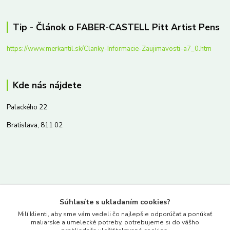
Tip - Článok o FABER-CASTELL Pitt Artist Pens
https://www.merkantil.sk/Clanky-Informacie-Zaujimavosti-a7_0.htm
Kde nás nájdete
Palackého 22
Bratislava, 811 02
Kontakty
Súhlasíte s ukladaním cookies?
www.merkantil.sk
Milí klienti, aby sme vám vedeli čo najlepšie odporúčať a ponúkať
maliarske a umelecké potreby, potrebujeme si do vášho