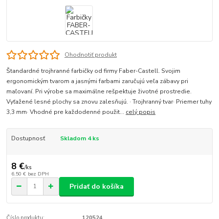
Ohodnotiť produkt
Štandardné trojhranné farbičky od firmy Faber-Castell. Svojim
ergonomickým tvarom a jasnými farbami zaručujú veľa zábavy pri
maľovaní. Pri výrobe sa maximálne rešpektuje životné prostredie.
Vyťažené lesné plochy sa znovu zalesňujú. · Trojhranný tvar· Priemer tuhy
3,3 mm· Vhodné pre každodenné použit...
celý popis
Dostupnosť
Skladom 4 ks
8 €
/
ks
6,50 €
bez DPH
Pridať do košíka
Číslo produktu:
120524