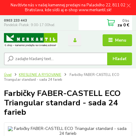
Navštívte nás v našej kamennej predajni na Palackého 22, 811 02
Bratislava, kde sídli aj e-shop www.merkantil.sk!
0
ks
0903 233 443
za
0 €
Pondelok-Piatok: 9.00-17.00hod.
Menu
Hľadať
Úvod
KRESLENIE A RYSOVANIE
Farbičky FABER-CASTELL ECO
Triangular standard - sada 24 farieb
Farbičky FABER-CASTELL ECO
Triangular standard - sada 24
farieb